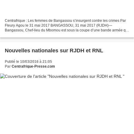
Centrafrique : Les femmes de Bangassou s’insurgent contre les crimes Par
Fleury Agou le 31 mai 2017 BANGASSOU, 31 mai 2017 (RJDH)—
Bangassou, Chef-lieu du Mbomou est sous la coupe d’une bande armée qui
se réclame Autodéfense et s’est attaquée à la population...
Nouvelles nationales sur RJDH et RNL
Publié le 10/03/2016 à 21:05
Par
Centrafrique-Presse.com