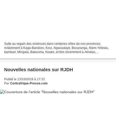
Suite au regain des violences dans certaines villes de nos provinces,
notamment à Kaga-Bandoro, Koui, Ngaoudaye, Bocaranga, Niem-Yelewa,
bambari, Mingala, Bakouma, Nzako, et très récemment à Alindao,
Bangassou et Bria ; Les partis politiques ont rencontré...
Nouvelles nationales sur RJDH
Publié le 13/10/2016 à 17:31
Par
Centrafrique-Presse.com