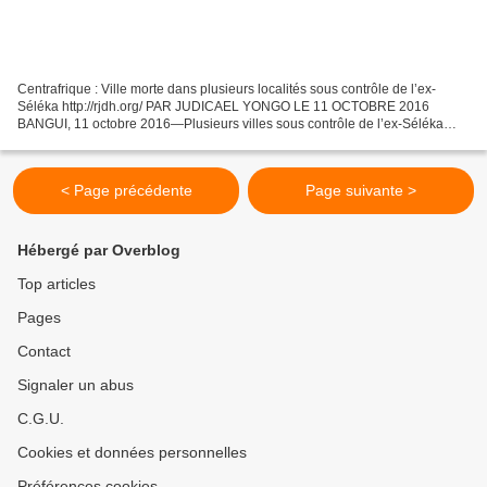
Centrafrique : Ville morte dans plusieurs localités sous contrôle de l’ex-
Séléka http://rjdh.org/ PAR JUDICAEL YONGO LE 11 OCTOBRE 2016
BANGUI, 11 octobre 2016—Plusieurs villes sous contrôle de l’ex-Séléka
sont, ce jour déclarées mortes sur initiative...
< Page précédente
Page suivante >
Hébergé par Overblog
Top articles
Pages
Contact
Signaler un abus
C.G.U.
Cookies et données personnelles
Préférences cookies