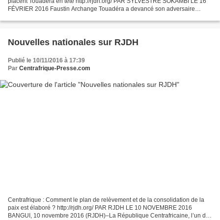
placent Touadéra en tête http://rjdh.org/ PAR SYLVESTRE SOKAMBI LE 16
FÉVRIER 2016 Faustin Archange Touadéra a devancé son adversaire
Anicet Georges Dologuelé, selon les résultats provisoires...
Nouvelles nationales sur RJDH
Publié le 10/11/2016 à 17:39
Par
Centrafrique-Presse.com
Centrafrique : Comment le plan de relèvement et de la consolidation de la
paix est élaboré ? http://rjdh.org/ PAR RJDH LE 10 NOVEMBRE 2016
BANGUI, 10 novembre 2016 (RJDH)–La République Centrafricaine, l’un des