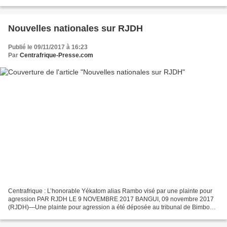
développement (BAD), a appris APA de source proche...
Nouvelles nationales sur RJDH
Publié le 09/11/2017 à 16:23
Par
Centrafrique-Presse.com
Centrafrique : L’honorable Yékatom alias Rambo visé par une plainte pour
agression PAR RJDH LE 9 NOVEMBRE 2017 BANGUI, 09 novembre 2017
(RJDH)—Une plainte pour agression a été déposée au tribunal de Bimbo
contre l’honorable Alfred Yékatom alias Rambo,...