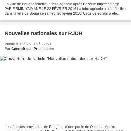
La ville de Bouar accueille la foire agricole après Bozoum http://rjdh.org/
PAR FIRMIN YAÏMANE LE 22 FÉVRIER 2016 La foire agricole a été effective
dans la ville de Bouar ce samedi 20 février 2016. Cette 6e édition a été
célébrée dans une ambiance festive...
Nouvelles nationales sur RJDH
Publié le 16/02/2016 à 22:53
Par
Centrafrique-Presse.com
Les résultats provisoires de Bangui et d’une partie de Ombella Mpoko