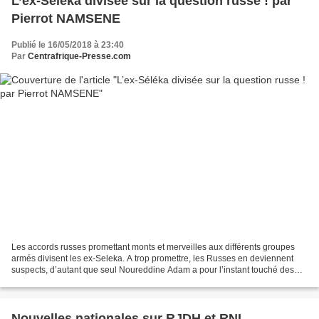
L’ex-Séléka divisée sur la question russe ! par
Pierrot NAMSENE
Publié le 16/05/2018 à 23:40
Par
Centrafrique-Presse.com
Les accords russes promettant monts et merveilles aux différents groupes
armés divisent les ex-Seleka. A trop promettre, les Russes en deviennent
suspects, d’autant que seul Noureddine Adam a pour l’instant touché des
bénéfices de ces accords (on parle...
Nouvelles nationales sur RJDH et RNL