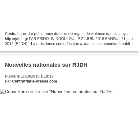
Centrafrique : La présidence dénonce le regain de violence dans le pays
http://rjdh.org/ PAR FRIDOLIN NGOULOU LE 21 JUIN 2016 BANGUI, 21 juin
2016 (RJDH)—La présidence centrafricaine a, dans un communiqué publié
le 2O juin, dénoncé le climat de violence...
Nouvelles nationales sur RJDH
Publié le 11/10/2016 à 18:19
Par
Centrafrique-Presse.com