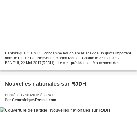
Centrafrique : Le MLCJ condamne les violences et exige un quota important
dans le DDRR Par Bienvenue Marina Moulou-Gnatho le 22 mai 2017
BANGUI, 22 Mai 2017(RJDH)—Le vice-président du Mouvement des
Libérateurs Centrafricains pour la Justice (MLCJ) Nordine...
Nouvelles nationales sur RJDH
Publié le 12/01/2016 à 22:41
Par
Centrafrique-Presse.com