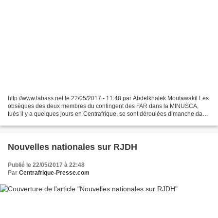
http://www.labass.net le 22/05/2017 - 11:48 par Abdelkhalek Moutawakil Les
obsèques des deux membres du contingent des FAR dans la MINUSCA,
tués il y a quelques jours en Centrafrique, se sont déroulées dimanche dans
les provinces de Zagora et de Taounate,...
Nouvelles nationales sur RJDH
Publié le 22/05/2017 à 22:48
Par
Centrafrique-Presse.com