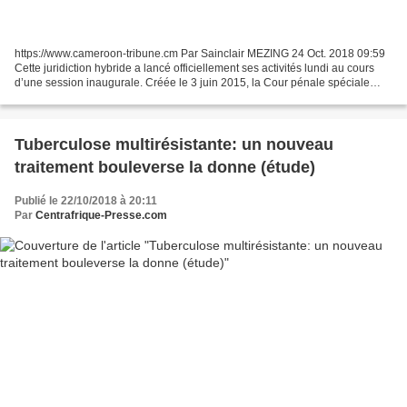
https://www.cameroon-tribune.cm Par Sainclair MEZING 24 Oct. 2018 09:59
Cette juridiction hybride a lancé officiellement ses activités lundi au cours
d’une session inaugurale. Créée le 3 juin 2015, la Cour pénale spéciale
(CPS) centrafricaine est entrée...
Tuberculose multirésistante: un nouveau
traitement bouleverse la donne (étude)
Publié le 22/10/2018 à 20:11
Par
Centrafrique-Presse.com