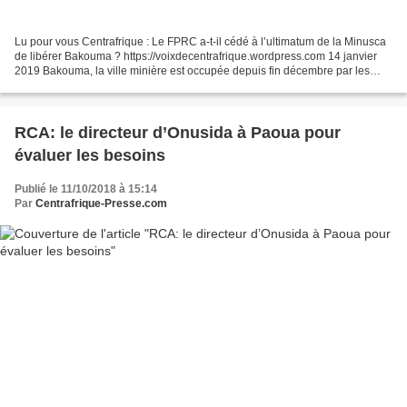
Lu pour vous Centrafrique : Le FPRC a-t-il cédé à l’ultimatum de la Minusca
de libérer Bakouma ? https://voixdecentrafrique.wordpress.com 14 janvier
2019 Bakouma, la ville minière est occupée depuis fin décembre par les
hordes guerrières du Front Populaire...
RCA: le directeur d’Onusida à Paoua pour
évaluer les besoins
Publié le 11/10/2018 à 15:14
Par
Centrafrique-Presse.com