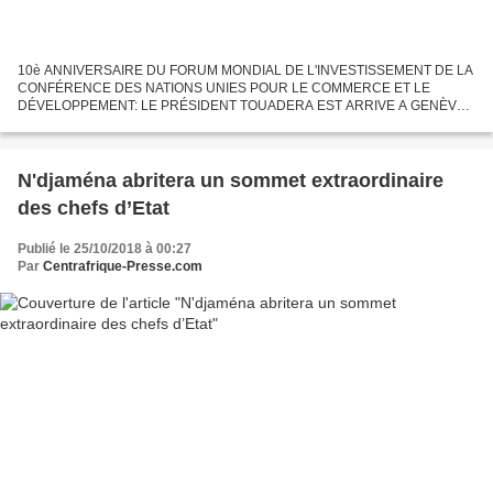
10è ANNIVERSAIRE DU FORUM MONDIAL DE L'INVESTISSEMENT DE LA
CONFÉRENCE DES NATIONS UNIES POUR LE COMMERCE ET LE
DÉVELOPPEMENT: LE PRÉSIDENT TOUADERA EST ARRIVE A GENÈVE.
Pays post conflit, la RCA qui est dans sa phase de reconstruction est
appelée à vendre...
N'djaména abritera un sommet extraordinaire
des chefs d’Etat
Publié le 25/10/2018 à 00:27
Par
Centrafrique-Presse.com