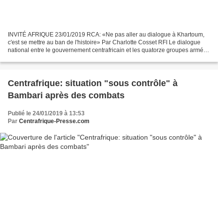
INVITÉ AFRIQUE 23/01/2019 RCA: «Ne pas aller au dialogue à Khartoum,
c'est se mettre au ban de l'histoire» Par Charlotte Cosset RFI Le dialogue
national entre le gouvernement centrafricain et les quatorze groupes armés
doit s’ouvrir le 24 janvier à Khartoum...
Centrafrique: situation "sous contrôle" à
Bambari après des combats
Publié le 24/01/2019 à 13:53
Par
Centrafrique-Presse.com