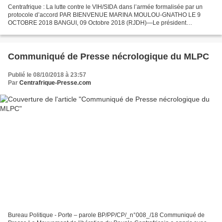
Centrafrique : La lutte contre le VIH/SIDA dans l’armée formalisée par un
protocole d’accord PAR BIENVENUE MARINA MOULOU-GNATHO LE 9
OCTOBRE 2018 BANGUI, 09 Octobre 2018 (RJDH)—Le président
centrafricain, Faustin Archange Touadera, et le Directeur exécutif...
Communiqué de Presse nécrologique du MLPC
Publié le 08/10/2018 à 23:57
Par
Centrafrique-Presse.com
Bureau Politique - Porte – parole BP/PP/CP/_n°008_/18 Communiqué de