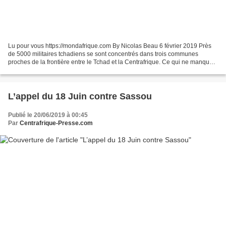
Lu pour vous https://mondafrique.com By Nicolas Beau 6 février 2019 Près
de 5000 militaires tchadiens se sont concentrés dans trois communes
proches de la frontière entre le Tchad et la Centrafrique. Ce qui ne manque
pas d’inquiéter les autorités de Bangui...
L’appel du 18 Juin contre Sassou
Publié le 20/06/2019 à 00:45
Par
Centrafrique-Presse.com