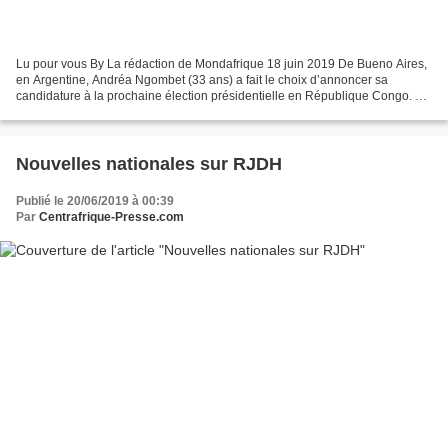
Lu pour vous By La rédaction de Mondafrique 18 juin 2019 De Bueno Aires,
en Argentine, Andréa Ngombet (33 ans) a fait le choix d’annoncer sa
candidature à la prochaine élection présidentielle en République Congo. Un
choix qui tant pour la date que pour...
Nouvelles nationales sur RJDH
Publié le 20/06/2019 à 00:39
Par
Centrafrique-Presse.com