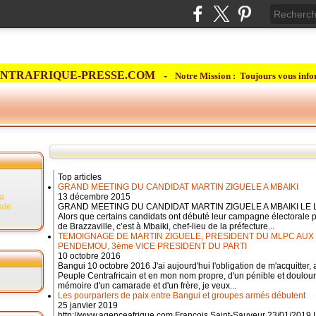
NTRAFRIQUE-PRESSE.COM -
Notre Mission : Toujours vous info
Top articles
GRAND MEETING DU CANDIDAT MARTIN ZIGUELE A MBAIKI
la
13 décembre 2015
rale
GRAND MEETING DU CANDIDAT MARTIN ZIGUELE A MBAIKI LE 
Alors que certains candidats ont débuté leur campagne électorale 
de Brazzaville, c’est à Mbaiki, chef-lieu de la préfecture...
TEMOIGNAGE DE MARTIN ZIGUELE, PRESIDENT DU MLPC AU
PENDEMOU, 3ème VICE PRESIDENT DU PARTI
10 octobre 2016
Bangui 10 octobre 2016 J'ai aujourd'hui l'obligation de m'acquitte
Peuple Centrafricain et en mon nom propre, d'un pénible et doulour
mémoire d'un camarade et d'un frère, je veux...
Les pourparlers de paix entre Bangui et groupes armés débutent
25 janvier 2019
http://www.agenceafrique.com François Saint-Sauveur 23/01/2019 