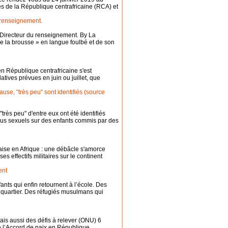
tés de la République centrafricaine (RCA) et
 renseignement.
Directeur du renseignement. By La
 la brousse » en langue foulbé et de son
n République centrafricaine s'est
atives prévues en juin ou juillet, que
ause, "très peu" sont identifiés (source
très peu" d'entre eux ont été identifiés
abus sexuels sur des enfants commis par des
se en Afrique : une débâcle s'amorce
ses effectifs militaires sur le continent
ent
ts qui enfin retournent à l’école. Des
r quartier. Des réfugiés musulmans qui
is aussi des défis à relever (ONU) 6
de l’Accord de paix en République