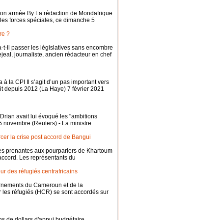
 son armée By La rédaction de Mondafrique
les forces spéciales, ce dimanche 5
re ?
-t-il passer les législatives sans encombre
ejeal, journaliste, ancien rédacteur en chef
à la CPI Il s’agit d’un pas important vers
lit depuis 2012 (La Haye) 7 février 2021
 Drian avait lui évoqué les "ambitions
 5 novembre (Reuters) - La ministre
er la crise post accord de Bangui
ies prenantes aux pourparlers de Khartoum
 accord. Les représentants du
our des réfugiés centrafricains
ernements du Cameroun et de la
 les réfugiés (HCR) se sont accordés sur
s de dollars d'appui budgétaire