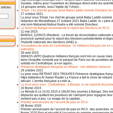
Soudan, retenu pour l’ouverture du dialogue direct entre les autori
14 groupes armés, sous l’égide de l’Union...
articles
Tchad : l’ex chef de groupe armé Baba Laddé nommé Directeur du
27 octobre 2021
Lu pour vous Tchad, l’ex chef de groupe armé Baba Laddé nommé 
rédaction de Mondafrique 27 octobre 2021 Baba Laddé, le « père de
vrai nom Mahamat Abdoul Kadre a été nommé Directeur...
Le forum de Bangui recommande le report des élections en RCA
11 mai 2015
BANGUI, 11/05/15 (Reuters) - Le forum de réconciliation nationale e
prononcé samedi pour le report des élections présidentielle et législ
l'Autorité nationale des élections (ANE) a...
Accusations de viols en Centrafrique: 14 militaires français mis en c
judiciaire)
30 avril 2015
30/04/15 (AFP) Quatorze militaires français sont mis en cause mais "
dans l'enquête conduite par le parquet de Paris sur de possibles 
soldats en Centrafrique, a-t-on appris...
Présence stratégique française en Afrique : une débâcle s'amorce
26 octobre 2021
Lu pour vous RETRAIT DES TROUPES Présence stratégique françai
https://atlantico.fr/ Xavier Raufer La France a fait le choix de réduire 
africain. L'armée française a-t-elle la...
Lu et vu pour vous : Centrafrique : à Bangui, la vie reprend doucem
10 février 2015
Le Monde.fr Le 10.02.2015 à 16h20 Des sourires à Bangui. Des enfan
déplacés qui quittent les pourtours de l’aéroport pour regagner leu
rentrent peu à peu. Le visage de la capitale...
Premier anniversaire de l’accord de paix en RCA
08 février 2020
Premier anniversaire de l’accord de paix en RCA : des avancées, ma
février 2020 Paix et sécurité A l’occasion du premier anniversaire 