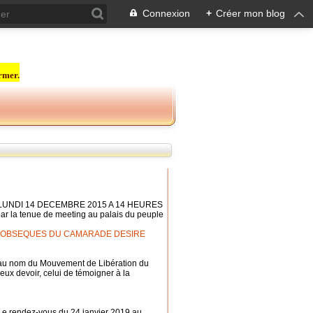
Connexion
+
Créer mon blog
rmer.
LUNDI 14 DECEMBRE 2015 A 14 HEURES
par la tenue de meeting au palais du peuple
X OBSEQUES DU CAMARADE DESIRE
r, au nom du Mouvement de Libération du
eux devoir, celui de témoigner à la
Le rendez-vous du 24 janvier 2019 au