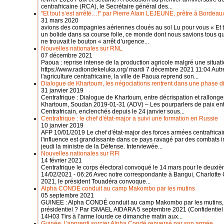
centrafricaine (RCA), le Secrétaire général des...
"Et tout s’est arrêté…!" par Pierre Alain LEJEUNE, prêtre à Bordeau
31 mars 2020
avions des compagnies aériennes cloués au sol Lu pour vous « Et
un bolide dans sa course folle, ce monde dont nous savions tous qu
ne trouvait le bouton « arrêt d’urgence...
Nouvelles nationales sur RNL
07 décembre 2021
Paoua : reprise intense de la production agricole malgré une situatio
https://www.radiondekeluka.org/ mardi 7 décembre 2021 11:04 Autr
l'agriculture centrafricaine, la ville de Paoua reprend son...
Dialogue de Khartoum, les négociations rentrent dans une phase dif
31 janvier 2019
Centrafrique : Dialogue de Khartoum, entre décrispation et rallong
Khartoum, Soudan 2019-01-31 (ADV) – Les pourparlers de paix ent
Centrafricain, enclenchés depuis le 24 janvier sous...
Centrafrique : le chef d'état-major a suivi une formation en Russie
10 janvier 2019
AFP 10/01/2019 Le chef d'état-major des forces armées centrafricai
l'influence est grandissante dans ce pays ravagé par des combats i
jeudi la ministre de la Défense. Interviewée...
Nouvelles nationales sur RFI
14 février 2021
Centrafrique le corps électoral convoqué le 14 mars pour le deuxième 
14/02/2021 - 06:26 Avec notre correspondante à Bangui, Charlotte C
2021, le président Touadéra convoque...
Alpha CONDÉ conduit au camp Makombo par les mutins
05 septembre 2021
GUINEE : Alpha CONDÉ conduit au camp Makombo par les mutins, ce
présidentiel ? Par ISMAEL AIDARA 5 septembre 2021 (Confidentiel 
14H03 Tirs à l’arme lourde ce dimanche matin aux...
Guinée, l’apprenti sorcier Alpha Condé renversé par son armée