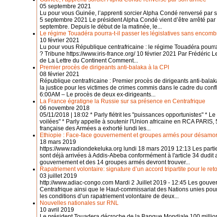
05 septembre 2021
Lu pour vous Guinée, l’apprenti sorcier Alpha Condé renversé par
5 septembre 2021 Le président Alpha Condé vient d’être arrêté par 
septembre. Depuis le début de la matinée, le...
Le régime Touadéra pourra-t-il passer les législatives sans encomb
10 février 2021
Lu pour vous République centrafricaine : le régime Touadéra pourra
? Tribune https://www.iris-france.org/ 10 février 2021 Par Frédéric L
de La Lettre du Continent Comment...
Premier procès de dirigeants anti-balaka à la CPI
08 février 2021
République centrafricaine : Premier procès de dirigeants anti-balaka 
la justice pour les victimes de crimes commis dans le cadre du conf
6:00AM – Le procès de deux ex-dirigeants...
La France égratigne la Russie sur sa présence en Centrafrique
06 novembre 2018
05/11/2018 | 18:02 * Parly flétrit les "puissances opportunistes" * Le
voilées" * Parly appelle à soutenir l'Union africaine en RCA PARIS,
française des Armées a exhorté lundi les...
Ethiopie : Face-face gouvernement et groupes armés pour désamorc
18 mars 2019
https://www.radiondekeluka.org lundi 18 mars 2019 12:13 Les part
sont déjà arrivées à Addis-Abeba conformément à l'article 34 dudit
gouvernement et des 14 groupes armés devront trouver...
Rapatriement volontaire: signature d’un accord tripartite pour le ret
03 juillet 2019
http://www.adiac-congo.com Mardi 2 Juillet 2019 - 12:45 Les gouv
Centrafrique ainsi que le Haut-commissariat des Nations unies pour
les conditions d’un rapatriement volontaire de deux...
Nouvelles nationales sur RNL
10 avril 2019
Le président Touadera décroche de la Banque Mondiale 100 million