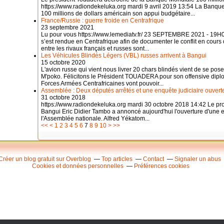
https://www.radiondekeluka.org mardi 9 avril 2019 13:54 La Banqu
100 millions de dollars américain son appui budgétaire...
France/Russie : guerre froide en Centrafrique
23 septembre 2021
Lu pour vous https://www.lemediatv.fr/ 23 SEPTEMBRE 2021 - 19H0
s’est rendue en Centrafrique afin de documenter le conflit en cours
entre les rivaux français et russes sont...
Les Véhicules Blindés Légers (VBL) russes arrivent à Bangui
15 octobre 2020
L'avion russe qui vient nous livrer 20 chars blindés vient de se pose
M'poko. Félicitons le Président TOUADERA pour son offensive diplo
Forces Armées Centrafricaines vont pouvoir...
Assemblée : Deux députés arrêtés et une enquête judiciaire ouvert
31 octobre 2018
https://www.radiondekeluka.org mardi 30 octobre 2018 14:42 Le pro
Bangui Eric Didier Tambo a annoncé aujourd'hui l'ouverture d'une en
l'Assemblée nationale. Alfred Yékatom...
20
30
40
50
60
70
80
90
100
200
300
400
500
600
700
800
900
1000
<<
<
1
2
3
4
5
6
7
8
9
10
>
>>
Créer un blog gratuit sur Overblog
Top articles
Contact
Signaler un abus
Cookies et données personnelles
Préférences cookies