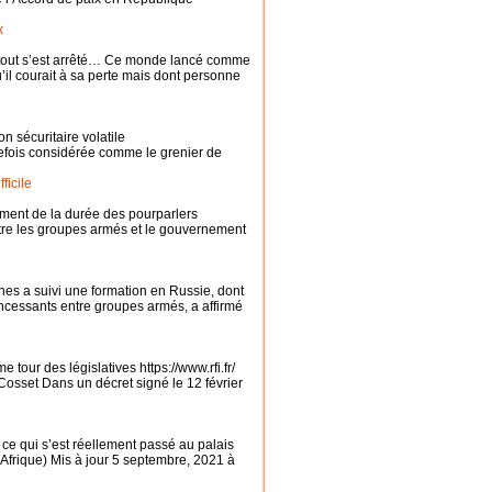
x
 tout s’est arrêté… Ce monde lancé comme
’il courait à sa perte mais dont personne
n sécuritaire volatile
efois considérée comme le grenier de
ficile
ement de la durée des pourparlers
re les groupes armés et le gouvernement
nes a suivi une formation en Russie, dont
ncessants entre groupes armés, a affirmé
tour des législatives https://www.rfi.fr/
osset Dans un décret signé le 12 février
 qui s’est réellement passé au palais
Afrique) Mis à jour 5 septembre, 2021 à