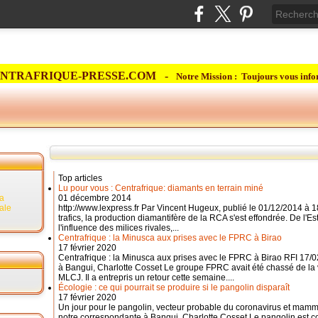
NTRAFRIQUE-PRESSE.COM -
Notre Mission : Toujours vous info
Top articles
Lu pour vous : Centrafrique: diamants en terrain miné
la
01 décembre 2014
rale
http://www.lexpress.fr Par Vincent Hugeux, publié le 01/12/2014 à 1
trafics, la production diamantifère de la RCA s'est effondrée. De l'Est,
l'influence des milices rivales,...
Centrafrique : la Minusca aux prises avec le FPRC à Birao
17 février 2020
Centrafrique : la Minusca aux prises avec le FPRC à Birao RFI 17/
à Bangui, Charlotte Cosset Le groupe FPRC avait été chassé de la 
MLCJ. Il a entrepris un retour cette semaine....
Écologie : ce qui pourrait se produire si le pangolin disparaît
17 février 2020
Un jour pour le pangolin, vecteur probable du coronavirus et mamm
notre correspondante à Bangui, Charlotte Cosset Le pangolin est c