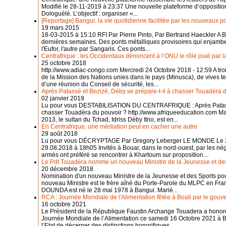
Modifié le 28-11-2019 à 23:37 Une nouvelle plateforme d’opposition 
Dologuélé. L’objectif : organiser «...
[Reportage] Bangui: la vie quotidienne facilitée par les nouveaux p
19 mars 2015
18-03-2015 à 15:10 RFI Par Pierre Pinto, Par Bertrand Haeckler A 
dernières semaines. Des ponts métalliques provisoires qui enjamben
l'Eufor, l'autre par Sangaris. Ces ponts...
Centrafrique : les Occidentaux dénoncent à l’ONU le rôle joué par 
25 octobre 2018
http://www.adiac-congo.com Mercredi 24 Octobre 2018 - 12:59 A t
de la Mission des Nations unies dans le pays (Minusca), de vives te
d’une réunion du Conseil de sécurité, les...
Après Patassé et Bozizé, Déby se prépare-t-il à chasser Touadéra 
02 janvier 2019
Lu pour vous DESTABILISATION DU CENTRAFRIQUE : Après Patassé 
chasser Touadéra du pouvoir ? http://www.afriqueeducation.com Mar
2013, le sultan du Tchad, Idriss Déby Itno, est en...
En Centrafrique, une médiation peut en cacher une autre
29 août 2018
Lu pour vous DÉCRYPTAGE Par Gregory Leberger LE MONDE Le 29.
29.08.2018 à 18h05 Invités à Bouar, dans le nord-ouest, par les né
armés ont préféré se rencontrer à Khartoum sur proposition...
Le Pdt Touadéra nomme un nouveau Ministre de la Jeunesse et de
20 décembre 2018
Nomination d'un nouveau Ministre de la Jeunesse et des Sports po
nouveau Ministre est le frère aîné du Porte-Parole du MLPC en Fr
DOUNDA est né le 28 mai 1978 à Bangui. Marié...
RCA : Journée Mondiale de l'Alimentation fêtée à Boali par le gou
16 octobre 2021
Le Président de la République Faustin Archange Touadera a honor
Journée Mondiale de l’Alimentation ce samedi 16 Octobre 2021 à B
l’Etat de décerner des distinctions honorifiques...