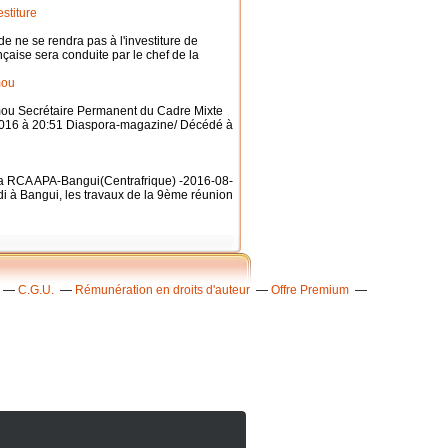
stiture
 ne se rendra pas à l'investiture de
aise sera conduite par le chef de la
mou
mou Secrétaire Permanent du Cadre Mixte
e 2016 à 20:51 Diaspora-magazine/ Décédé à
 la RCA APA-Bangui(Centrafrique) -2016-08-
di à Bangui, les travaux de la 9ème réunion
C.G.U.
Rémunération en droits d'auteur
Offre Premium