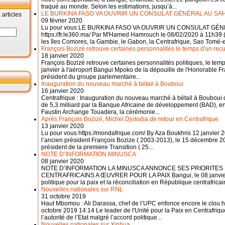
traqué au monde. Selon les estimations, jusqu’à...
LE BURKINA FASO VA OUVRIR UN CONSULAT GÉNÉRAL AU S
articles
09 février 2020
Lu pour vous LE BURKINA FASO VA OUVRIR UN CONSULAT G
https://fr.le360.ma/ Par M'Hamed Hamrouch le 08/02/2020 à 11h39 (
les îles Comores, la Gambie, le Gabon, la Centrafrique, Sao Tomé-et
François Bozizé retrouve certaines personnalités le temps d'un rec
18 janvier 2020
François Bozizé retrouve certaines personnalités politiques, le tem
janvier à l'aéroport Bangui Mpoko de la dépouille de l'Honorable F
président du groupe parlementaire...
Inauguration du nouveau marché à bétail à Bouboui
16 janvier 2020
Centrafrique : Inauguration du nouveau marché à bétail à Bouboui 
de 5,3 milliard par la Banque Africaine de développement (BAD), e
Faustin Archange Touadera, la cérémonie...
Après François Bozizé, Michel Djotodia de retour en Centrafrique
13 janvier 2020
Lu pour vous https://mondafrique.com/ By Aza Boukhris 12 janvier 
l’ancien président François Bozize ( 2003-2013), le 15 décembre 20
président de la premiere Transition ( 25...
NOTE D’INFORMATION MINUSCA
08 janvier 2020
NOTE D’INFORMATION LA MINUSCA ANNONCE SES PRIORITES 
CENTRAFRICAINS A ŒUVRER POUR LA PAIX Bangui, le 08 janvier 2
politique pour la paix et la réconciliation en République centrafric
Nouvelles nationales sur RNL
31 octobre 2019
Haut Mbomou : Ali Darassa, chef de l’UPC enfonce encore le clou h
octobre 2019 14:14 Le leader de l'Unité pour la Paix en Centrafriqu
l’autorité de l’Etat malgré l’accord politique...
Nouvelles nationales sur Xinhua