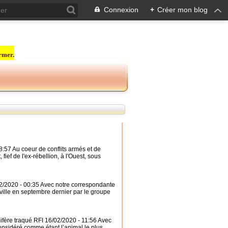
Connexion
+
Créer mon blog
rmer.
8:57 Au coeur de conflits armés et de
 fief de l'ex-rébellion, à l'Ouest, sous
02/2020 - 00:35 Avec notre correspondante
ville en septembre dernier par le groupe
ifère traqué RFI 16/02/2020 - 11:56 Avec
onsidéré comme étant l’animal le plus