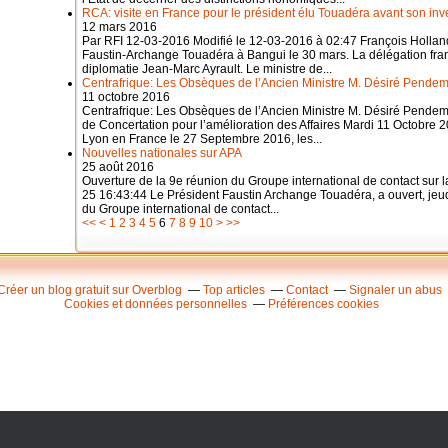
RCA: visite en France pour le président élu Touadéra avant son inve
12 mars 2016
Par RFI 12-03-2016 Modifié le 12-03-2016 à 02:47 François Hollande
Faustin-Archange Touadéra à Bangui le 30 mars. La délégation franç
diplomatie Jean-Marc Ayrault. Le ministre de...
Centrafrique: Les Obsèques de l’Ancien Ministre M. Désiré Pende
11 octobre 2016
Centrafrique: Les Obsèques de l’Ancien Ministre M. Désiré Pende
de Concertation pour l’amélioration des Affaires Mardi 11 Octobr
Lyon en France le 27 Septembre 2016, les...
Nouvelles nationales sur APA
25 août 2016
Ouverture de la 9e réunion du Groupe international de contact sur
25 16:43:44 Le Président Faustin Archange Touadéra, a ouvert, jeu
du Groupe international de contact...
20
30
40
50
60
70
80
90
100
200
300
400
500
600
700
800
900
1000
<<
<
1
2
3
4
5
6
7
8
9
10
>
>>
Créer un blog gratuit sur Overblog
Top articles
Contact
Signaler un abus
Cookies et données personnelles
Préférences cookies