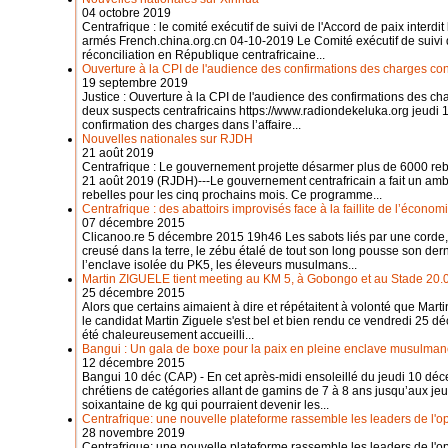
04 octobre 2019
Centrafrique : le comité exécutif de suivi de l'Accord de paix inter
armés French.china.org.cn 04-10-2019 Le Comité exécutif de suivi de
réconciliation en République centrafricaine...
Ouverture à la CPI de l'audience des confirmations des charges con
19 septembre 2019
Justice : Ouverture à la CPI de l'audience des confirmations des cha
deux suspects centrafricains https://www.radiondekeluka.org jeud
confirmation des charges dans l’affaire...
Nouvelles nationales sur RJDH
21 août 2019
Centrafrique : Le gouvernement projette désarmer plus de 6000 re
21 août 2019 (RJDH)---Le gouvernement centrafricain a fait un a
rebelles pour les cinq prochains mois. Ce programme...
Centrafrique : des abattoirs improvisés face à la faillite de l’économ
07 décembre 2015
Clicanoo.re 5 décembre 2015 19h46 Les sabots liés par une corde,
creusé dans la terre, le zébu étalé de tout son long pousse son dern
l’enclave isolée du PK5, les éleveurs musulmans...
Martin ZIGUELE tient meeting au KM 5, à Gobongo et au Stade 20.
25 décembre 2015
Alors que certains aimaient à dire et répétaitent à volonté que Mart
le candidat Martin Ziguele s'est bel et bien rendu ce vendredi 25 d
été chaleureusement accueilli...
Bangui : Un gala de boxe pour la paix en pleine enclave musulma
12 décembre 2015
Bangui 10 déc (CAP) - En cet après-midi ensoleillé du jeudi 10 d
chrétiens de catégories allant de gamins de 7 à 8 ans jusqu’aux je
soixantaine de kg qui pourraient devenir les...
Centrafrique: une nouvelle plateforme rassemble les leaders de l'o
28 novembre 2019
Centrafrique: une nouvelle plateforme rassemble les leaders de l'o