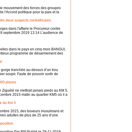
dit le mouvement des forces des groupes
 l'Accord politique pour la paix et la
tre deux suspects centrafricains
rges dans l'affaire le Procureur contre
i 19 septembre 2019 13:14 L’audience de
belles dans le pays en cinq mois BANGUI,
mbitieux programme de désarmement des
ie
 gorge tranchée au-dessus d’un trou
ier soupir. Faute de pouvoir sortir de
000 places
in Ziguélé ne mettrait jamais pieds au KM 5,
écembre 2015 matin au quartier KM5 où il a
ne du Km 5
écembre 2015, des boxeurs musulmans et
unes adultes de plus de 25 ans d’une
pposition
pposition Par RFI Publié le 28-11-2019