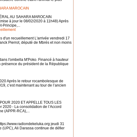
AHARA MAROCAIN
ÉNÉRAL AU SAHARA MAROCAIN
mise à jour le 08/02/2020 à 11h48) Après
-Principe,...
ueillement
ps d'un recueillement L'arrivée vendredi 17
ranck Pierrot, député de Mbrés et non moins
dans l'ombella M'Poko. Financé à hauteur
n présence du président de la République
2020 Après le retour rocambolesque de
19, c’est maintenant au tour de l’ancien
POUR 2020 ET APPELLE TOUS LES
020 - La consolidation de l’Accord
aine (APPR-RCA),...
ttps://www.radiondekeluka.org jeudi 31
e (UPC), Ali Darassa continue de défier