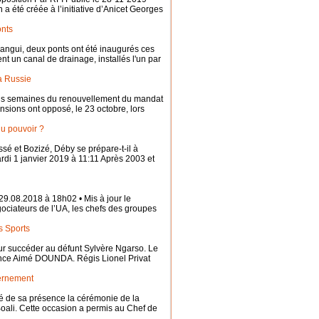
a été créée à l’initiative d’Anicet Georges
onts
Bangui, deux ponts ont été inaugurés ces
t un canal de drainage, installés l'un par
la Russie
rois semaines du renouvellement du mandat
nsions ont opposé, le 23 octobre, lors
du pouvoir ?
et Bozizé, Déby se prépare-t-il à
di 1 janvier 2019 à 11:11 Après 2003 et
08.2018 à 18h02 • Mis à jour le
gociateurs de l’UA, les chefs des groupes
s Sports
ur succéder au défunt Sylvère Ngarso. Le
ance Aimé DOUNDA. Régis Lionel Privat
vernement
é de sa présence la cérémonie de la
oali. Cette occasion a permis au Chef de