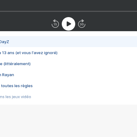
 DayZ
 a 13 ans (et vous l'avez ignoré)
e (littéralement)
im Rayan
 toutes les règles
s les jeux vidéo
us choquant de Rockstar ? - Le scandale BULLY
e plus moche de Steam
du RÊVE tourne au CAUCHEMAR