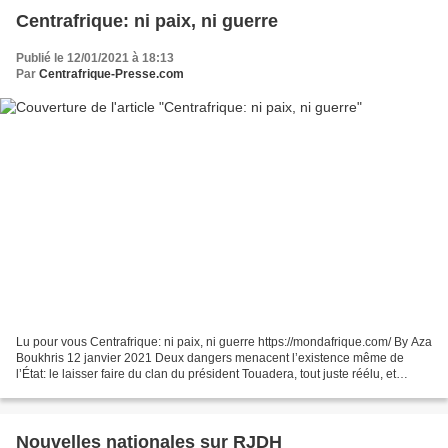
Centrafrique: ni paix, ni guerre
Publié le 12/01/2021 à 18:13
Par
Centrafrique-Presse.com
Lu pour vous Centrafrique: ni paix, ni guerre https://mondafrique.com/ By Aza
Boukhris 12 janvier 2021 Deux dangers menacent l’existence même de
l’État: le laisser faire du clan du président Touadera, tout juste réélu, et
l’enracinement des groupes armés...
Nouvelles nationales sur RJDH