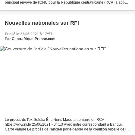
principal envoyé de l'ONU pour la République centrafricaine (RCA) a appelé
lundi à de nouveaux efforts pour garantir...
Nouvelles nationales sur RFI
Publié le 23/06/2021 à 17:57
Par
Centrafrique-Presse.com
Le procès de l'ex-Seleka Éric Neris Massi a démarré en RCA
https://www.rfi.fr/ 25/06/2021 - 04:13 Avec notre correspondant à Bangui,
Carol Valade Le procès de l'ancien porte-parole de la coalition rebelle de la
Seleka, qui avait pris le pouvoir en 2013...