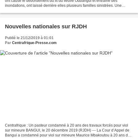
ont causé le débordement du lit du fleuve Oubangui et entraîné des
inondations, ont laissé derrière elles plusieurs familles sinistrées. Une
situation qui a obligé le gouvernement...
Nouvelles nationales sur RJDH
Publié le 21/12/2019 à 01:01
Par
Centrafrique-Presse.com
Centrafrique : Un pasteur condamné à 20 ans des travaux forcés pour viol
sur mineure BANGUI, le 20 décembre 2019 (RJDH) --- La Cour d’Appel de
Bangui a condamné pour viol sur mineure Maurice Mbakoutou à 20 ans des