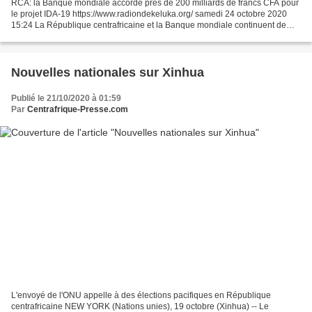
RCA: la Banque mondiale accorde près de 200 milliards de francs CFA pour
le projet IDA-19 https://www.radiondekeluka.org/ samedi 24 octobre 2020
15:24 La République centrafricaine et la Banque mondiale continuent de
renforcer leur coopération bilatérale....
Nouvelles nationales sur Xinhua
Publié le 21/10/2020 à 01:59
Par
Centrafrique-Presse.com
L'envoyé de l'ONU appelle à des élections pacifiques en République
centrafricaine NEW YORK (Nations unies), 19 octobre (Xinhua) -- Le