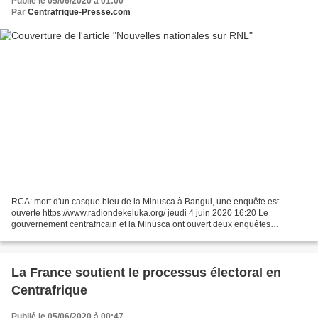
Publié le 05/06/2020 à 01:00
Par
Centrafrique-Presse.com
RCA: mort d'un casque bleu de la Minusca à Bangui, une enquête est
ouverte https://www.radiondekeluka.org/ jeudi 4 juin 2020 16:20 Le
gouvernement centrafricain et la Minusca ont ouvert deux enquêtes
distinctes pour déterminer les causes et les circonstances...
La France soutient le processus électoral en
Centrafrique
Publié le 05/06/2020 à 00:47