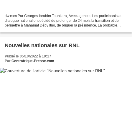
dw.com Par Georges Ibrahim Tounkara, Avec agences Les participants au
dialogue national ont décidé de prolonger de 24 mois la transition et de
permettre à Mahamat Déby Itno, de briguer la présidence. La probable
candidature du chef de la junte militaire...
Nouvelles nationales sur RNL
Publié le 05/10/2022 à 19:17
Par
Centrafrique-Presse.com