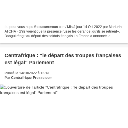
Lu pour vous https://actucameroun.com/ Mis à jour 14 Oct 2022 par Marturin
ATCHA «S’ils voient que la présence russe les dérange, qu’ils se retirent»,
Bangui réagit au départ des soldats français La France a annoncé la
semaine dernière le retrait définitif...
Centrafrique : "le départ des troupes françaises
est légal" Parlement
Publié le 14/10/2022 à 16:41
Par
Centrafrique-Presse.com