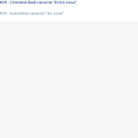
#26 : Chimène Badi raconte "Entre nous"
#25 : Indochine raconte "3e sexe"
#24 : Zaho raconte "C'est chelou"
#23 : Patrick Bruel raconte "Au café des délices"
#22 : Kyo raconte "Le chemin"
#21 : Nolwenn Leroy raconte "Cassé"
#20 : Patrick Hernandez raconte "Born to be alive"
#19 : Lorie raconte "Près de moi"
#18 : Michael Jones raconte "A nos actes manqués" (avec Jean-Jacque
#17 : Khaled raconte "Aïcha"
#16 : Corneille raconte "Parce qu'on vient de loin"
#15 : Indochine raconte "L'aventurier"
14 : Lorie raconte "Sur un air latino"