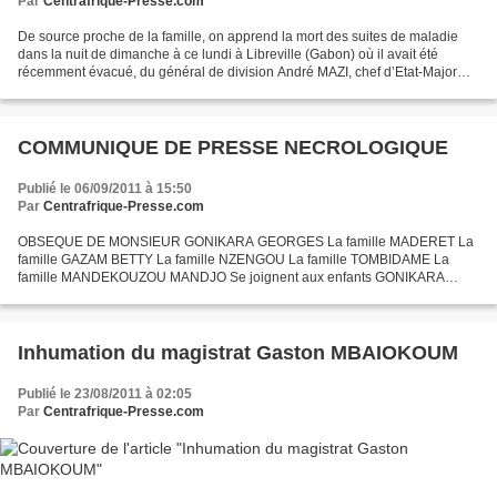
Par
Centrafrique-Presse.com
De source proche de la famille, on apprend la mort des suites de maladie
dans la nuit de dimanche à ce lundi à Libreville (Gabon) où il avait été
récemment évacué, du général de division André MAZI, chef d’Etat-Major
des Forces armées centrafricaines....
COMMUNIQUE DE PRESSE NECROLOGIQUE
Publié le 06/09/2011 à 15:50
Par
Centrafrique-Presse.com
OBSEQUE DE MONSIEUR GONIKARA GEORGES La famille MADERET La
famille GAZAM BETTY La famille NZENGOU La famille TOMBIDAME La
famille MANDEKOUZOU MANDJO Se joignent aux enfants GONIKARA
YVETTE, NATHALIE, VALERIE, LINDA, PHLIPPE, YOLANDE 169, rue de
Crimée...
Inhumation du magistrat Gaston MBAIOKOUM
Publié le 23/08/2011 à 02:05
Par
Centrafrique-Presse.com