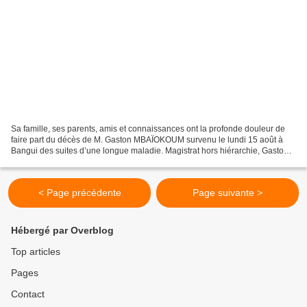
Sa famille, ses parents, amis et connaissances ont la profonde douleur de
faire part du décès de M. Gaston MBAÏOKOUM survenu le lundi 15 août à
Bangui des suites d’une longue maladie. Magistrat hors hiérarchie, Gaston
MBAÏOKOUM fut ancien Président du...
< Page précédente
Page suivante >
Hébergé par Overblog
Top articles
Pages
Contact