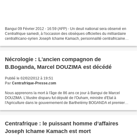
Bangui 09 Février 2012 - 16:59 (AFP) - Un deuil national sera observé en
Centrafrique samedi, à l'occasion des obsèques officielles du milliardaire
centrafricano-syrien Joseph Ichame Kamach, personnalité centrafricaine
décédée le 9 janvier à l'âge de...
Nécrologie : L'ancien compagnon de
B.Boganda, Marcel DOUZIMA est décédé
Publié le 02/02/2012 à 19:51
Par
Centrafrique-Presse.com
Nous apprenons la mort à l'âge de 86 ans ce jour à Bangui de Marcel
DOUZIMA. L'illustre disparu fut député de l'Ouham, ministre d'Etat à
l'Agriculture dans le gouvernement de Barthelémy BOGANDA et premier
Secrétaire Général du Mouvement pour l’Evolution...
Centrafrique : le puissant homme d’affaires
Joseph Ichame Kamach est mort