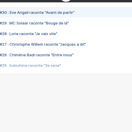
#30 : Eve Angeli raconte "Avant de partir"
#29 : MC Solaar raconte "Bouge de là"
28 : Lorie raconte "Je vais vite"
#27 : Christophe Willem raconte "Jacques a dit"
#26 : Chimène Badi raconte "Entre nous"
#25 : Indochine raconte "3e sexe"
#24 : Zaho raconte "C'est chelou"
#23 : Patrick Bruel raconte "Au café des délices"
#22 : Kyo raconte "Le chemin"
#21 : Nolwenn Leroy raconte "Cassé"
#20 : Patrick Hernandez raconte "Born to be alive"
#19 : Lorie raconte "Près de moi"