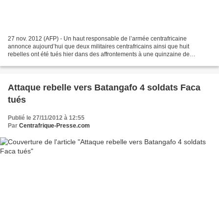
27 nov. 2012 (AFP) - Un haut responsable de l’armée centrafricaine
annonce aujourd’hui que deux militaires centrafricains ainsi que huit
rebelles ont été tués hier dans des affrontements à une quinzaine de
kilomètres de la localité de Kabo, au nord du...
Attaque rebelle vers Batangafo 4 soldats Faca
tués
Publié le 27/11/2012 à 12:55
Par
Centrafrique-Presse.com