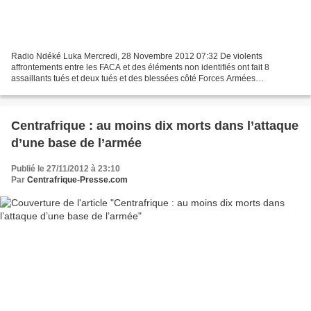
Radio Ndéké Luka Mercredi, 28 Novembre 2012 07:32 De violents
affrontements entre les FACA et des éléments non identifiés ont fait 8
assaillants tués et deux tués et des blessées côté Forces Armées
Centrafricaines (FACA). Le combat a eu lieu dans la journée...
Centrafrique : au moins dix morts dans l’attaque
d’une base de l’armée
Publié le 27/11/2012 à 23:10
Par
Centrafrique-Presse.com