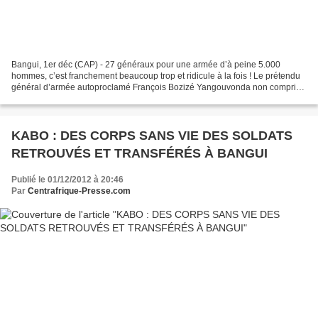
Bangui, 1er déc (CAP) - 27 généraux pour une armée d’à peine 5.000
hommes, c’est franchement beaucoup trop et ridicule à la fois ! Le prétendu
général d’armée autoproclamé François Bozizé Yangouvonda non compris,
on comptabilise 27 généraux, peut-être...
KABO : DES CORPS SANS VIE DES SOLDATS
RETROUVÉS ET TRANSFÉRÉS À BANGUI
Publié le 01/12/2012 à 20:46
Par
Centrafrique-Presse.com