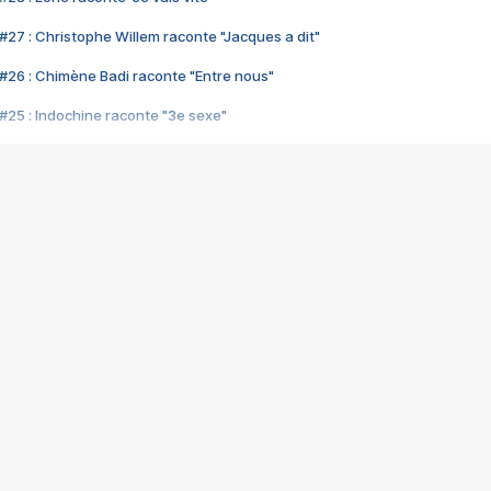
#27 : Christophe Willem raconte "Jacques a dit"
#26 : Chimène Badi raconte "Entre nous"
#25 : Indochine raconte "3e sexe"
#24 : Zaho raconte "C'est chelou"
#23 : Patrick Bruel raconte "Au café des délices"
#22 : Kyo raconte "Le chemin"
#21 : Nolwenn Leroy raconte "Cassé"
#20 : Patrick Hernandez raconte "Born to be alive"
#19 : Lorie raconte "Près de moi"
#18 : Michael Jones raconte "A nos actes manqués" (avec Jean-Jacque
#17 : Khaled raconte "Aïcha"
#16 : Corneille raconte "Parce qu'on vient de loin"