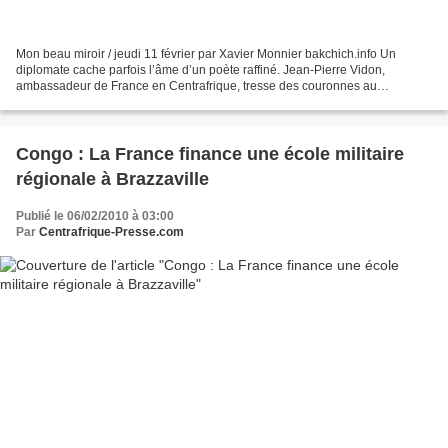
Mon beau miroir / jeudi 11 février par Xavier Monnier bakchich.info Un
diplomate cache parfois l’âme d’un poète raffiné. Jean-Pierre Vidon,
ambassadeur de France en Centrafrique, tresse des couronnes au
président-putschiste Bozizé. L’uranium du pays vaut...
Congo : La France finance une école militaire
régionale à Brazzaville
Publié le 06/02/2010 à 03:00
Par
Centrafrique-Presse.com