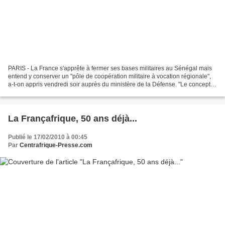
PARIS - La France s'apprête à fermer ses bases militaires au Sénégal mais
entend y conserver un "pôle de coopération militaire à vocation régionale",
a-t-on appris vendredi soir auprès du ministère de la Défense. "Le concept
de base a vécu et on va vers...
La Françafrique, 50 ans déjà...
Publié le 17/02/2010 à 00:45
Par
Centrafrique-Presse.com