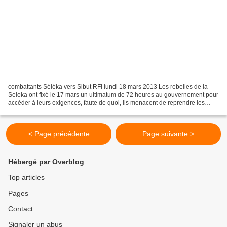
combattants Séléka vers Sibut RFI lundi 18 mars 2013 Les rebelles de la
Seleka ont fixé le 17 mars un ultimatum de 72 heures au gouvernement pour
accéder à leurs exigences, faute de quoi, ils menacent de reprendre les
armes. Les discussions n'ont pas...
< Page précédente
Page suivante >
Hébergé par Overblog
Top articles
Pages
Contact
Signaler un abus