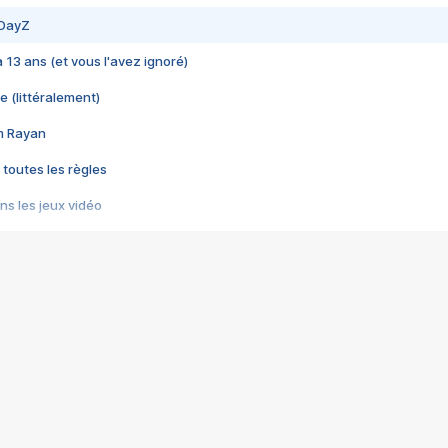
 DayZ
 a 13 ans (et vous l'avez ignoré)
e (littéralement)
im Rayan
 toutes les règles
s les jeux vidéo
us choquant de Rockstar ? - Le scandale BULLY
e plus moche de Steam
du RÊVE tourne au CAUCHEMAR
pendant 8 heures
it… à tort
umiliés par un jeu vidéo