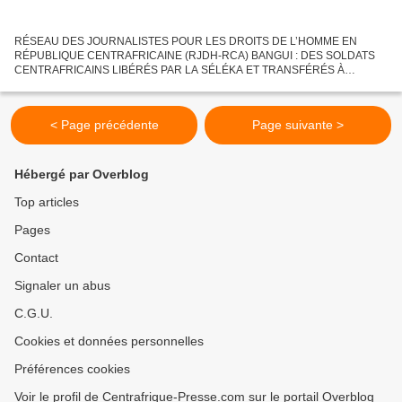
RÉSEAU DES JOURNALISTES POUR LES DROITS DE L’HOMME EN
RÉPUBLIQUE CENTRAFRICAINE (RJDH-RCA) BANGUI : DES SOLDATS
CENTRAFRICAINS LIBÉRÉS PAR LA SÉLÉKA ET TRANSFÉRÉS À
BANGUI Bangui, 28 janv. 13 (RJDH) – Sept éléments des Forces armées
centrafricaines libérés...
< Page précédente
Page suivante >
Hébergé par Overblog
Top articles
Pages
Contact
Signaler un abus
C.G.U.
Cookies et données personnelles
Préférences cookies
Voir le profil de Centrafrique-Presse.com sur le portail Overblog