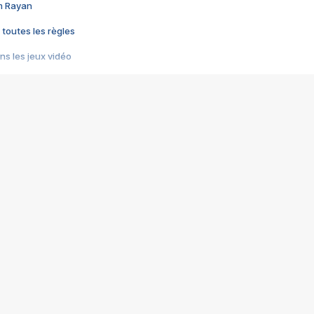
im Rayan
 toutes les règles
s les jeux vidéo
us choquant de Rockstar ? - Le scandale BULLY
e plus moche de Steam
du RÊVE tourne au CAUCHEMAR
pendant 8 heures
it… à tort
umiliés par un jeu vidéo
ire - Final Fantasy 8
ti un empire - Age of Empires
story DOFUS
tard, il crée l'un des pires jeux de tous les temps, MindsEye.