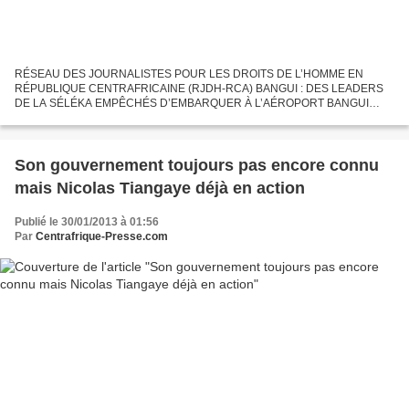
RÉSEAU DES JOURNALISTES POUR LES DROITS DE L’HOMME EN
RÉPUBLIQUE CENTRAFRICAINE (RJDH-RCA) BANGUI : DES LEADERS
DE LA SÉLÉKA EMPÊCHÉS D’EMBARQUER À L’AÉROPORT BANGUI
M’POKO Bangui, 30 janvier 2013 (RJDH) – Des leaders de la coalition
rebelle de la Séléka...
Son gouvernement toujours pas encore connu
mais Nicolas Tiangaye déjà en action
Publié le 30/01/2013 à 01:56
Par
Centrafrique-Presse.com