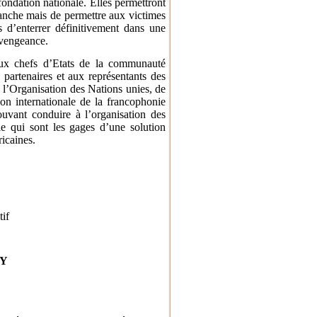
fondation nationale. Elles permettront
anche mais de permettre aux victimes
s d’enterrer définitivement dans une
 vengeance.
ux chefs d’Etats de la communauté
artenaires et aux représentants des
 l’Organisation des Nations unies, de
ion internationale de la francophonie
ouvant conduire à l’organisation des
lle qui sont les gages d’une solution
ricaines.
tif
RY