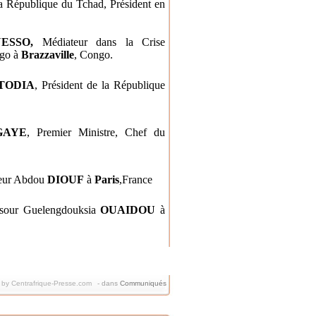
a République du Tchad, Président en
ESSO,
Médiateur dans la Crise
ngo à
Brazzaville
,
Congo
.
TODIA
, Président de la République
GAYE
, Premier Ministre, Chef du
ieur Abdou
DIOUF
à
Paris
,France
sour Guelengdouksia
OUAIDOU
à
 by Centrafrique-Presse.com
-
dans
Communiqués