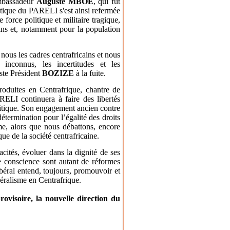
Ambassadeur
Auguste MBOE
, qui fut
litique du PARELI s'est ainsi refermée
force politique et militaire tragique,
ns et, notamment pour la population
nous les cadres centrafricains et nous
inconnus, les incertitudes et les
iste Président
BOZIZE
à la fuite.
roduites en Centrafrique, chantre de
RELI continuera à faire des libertés
olitique. Son engagement ancien contre
détermination pour l’égalité des droits
me, alors que nous débattons, encore
que de la société centrafricaine.
acités, évoluer dans la dignité de ses
e conscience sont autant de réformes
éral entend, toujours, promouvoir et
béralisme en Centrafrique.
provisoire, la nouvelle direction du