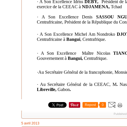
·
A Son Excellence Idriss
DEBY,
Président de l
exercice de la CEEAC à
NDJAMENA,
Tchad
·
A Son Excellence Denis
SASSOU NGU
Centrafricaine, Président de la République du Co
·
A Son Excellence Michel Am Nondroko
DJO
Centrafricaine à
Bangui
,
Centrafrique
.
·
A Son Excellence Maître Nicolas
TIAN
Gouvernement à
Bangui,
Centrafrique.
·
Au Secrétaire Général de la francophonie, Mons
·
Au Secrétaire Général de la CEEAC, M
.
Nas
Libreville,
Gabon
.
Repost
0
Published
5 avril 2013