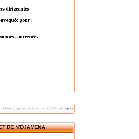
es dirigeantes
onvoquée pour :
rsonnes concernées.
 by Centrafrique-Presse.com
-
dans
Communiqués
ET DE N'DJAMENA