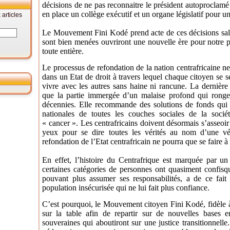
décisions de ne pas reconnaitre le président autoproclamé 
en place un collège exécutif et un organe législatif pour u
articles
Le Mouvement Fini Kodé prend acte de ces décisions salut
sont bien menées ouvriront une nouvelle ère pour notre p
toute entière.
Le processus de refondation de la nation centrafricaine 
dans un Etat de droit à travers lequel chaque citoyen se se
vivre avec les autres sans haine ni rancune. La dernière 
que la partie immergée d’un malaise profond qui ronge 
décennies. Elle recommande des solutions de fonds qui 
nationales de toutes les couches sociales de la socié
« cancer ». Les centrafricains doivent désormais s’asseoir
yeux pour se dire toutes les vérités au nom d’une véri
refondation de l’Etat centrafricain ne pourra que se faire à 
En effet, l’histoire du Centrafrique est marquée par un c
certaines catégories de personnes ont quasiment confisqué
pouvant plus assumer ses responsabilités, a de ce fait 
population insécurisée qui ne lui fait plus confiance.
C’est pourquoi, le Mouvement citoyen Fini Kodé, fidèle à
sur la table afin de repartir sur de nouvelles bases e
souveraines qui aboutiront sur une justice transitionnelle