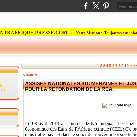
NTRAFRIQUE-PRESSE.COM -
Notre Mission : Toujours vous info
1
2
3
4
5
6
7
8
9
10
>
>>
5 avril 2013
ASSISES NATIONALES SOUVERAINES ET JUS
la
POUR LA REFONDATION DE LA RCA.
rale
Le 03 avril 2013 au sommet de N’djamena, Les chefs 
économique des Etats de l’Afrique centrale (CEEAC), pré
dans notre pays et dans le souci de trouver une issue heur