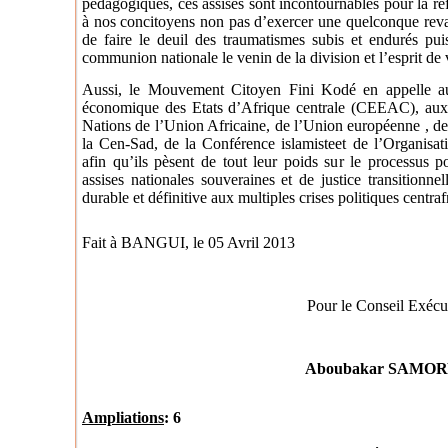
pédagogiques, ces assises sont incontournables pour la re
à nos concitoyens non pas d’exercer une quelconque rev
de faire le deuil des traumatismes subis et endurés pui
communion nationale le venin de la division
et l’esprit de
Aussi, le Mouvement Citoyen Fini Kodé en appelle a
économique des Etats d’Afrique centrale (CEEAC), aux p
Nations de l’Union Africaine, de l’Union européenne ,
de
la Cen-Sad, de la Conférence islamiste
et de l’Organisat
afin qu’ils pèsent de tout leur poids sur le processus p
assises nationales souveraines et de justice transitionne
durable et définitive aux multiples crises politiques centraf
Fait à BANGUI, le 05 Avril 2013
Pour le Conseil Exécu
Aboubakar SAMO
Ampliations
: 6