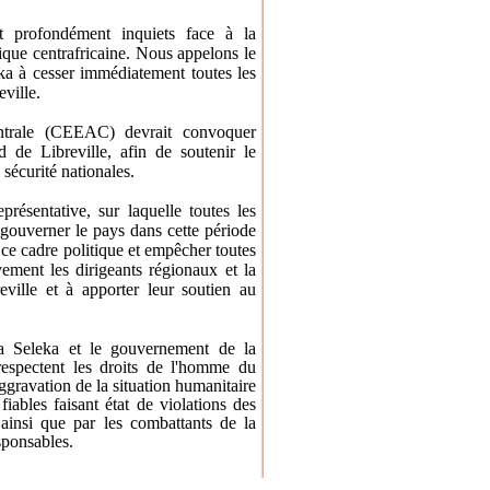
 profondément inquiets face à la
lique centrafricaine. Nous appelons le
eka à cesser immédiatement toutes les
eville.
trale (CEEAC) devrait convoquer
de Libreville, afin de soutenir le
 sécurité nationales.
présentative, sur laquelle toutes les
 gouverner le pays dans cette période
s ce cadre politique et empêcher toutes
ement les dirigeants régionaux et la
eville et à apporter leur soutien au
la Seleka et le gouvernement de la
 respectent les droits de l'homme du
ggravation de la situation humanitaire
iables faisant état de violations des
 ainsi que par les combattants de la
sponsables.