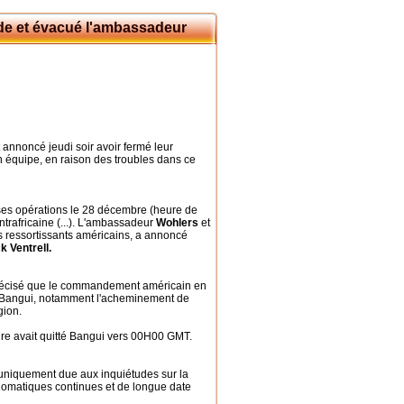
de et évacué l'ambassadeur
nnoncé jeudi soir avoir fermé leur
 équipe, en raison des troubles dans ce
es opérations le 28 décembre (heure de
ntrafricaine (...). L'ambassadeur
Wohlers
et
s ressortissants américains, a annoncé
k Ventrell.
écisé que le commandement américain en
à Bangui, notamment l'acheminement de
gion.
aire avait quitté Bangui vers 00H00 GMT.
t uniquement due aux inquiétudes sur la
iplomatiques continues et de longue date