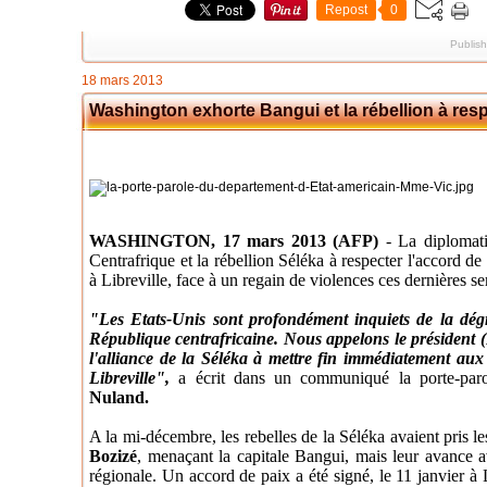
Repost
0
Publis
18 mars 2013
Washington exhorte Bangui et la rébellion à resp
WASHINGTON, 17 mars 2013 (AFP)
- La diplomati
Centrafrique et la rébellion Séléka à respecter l'accord de 
à Libreville, face à un regain de violences ces dernières s
"Les Etats-Unis sont profondément inquiets de la dégr
République centrafricaine. Nous appelons le président (F
l'alliance de la Séléka à mettre fin immédiatement aux h
Libreville",
a écrit dans un communiqué la porte-paro
Nuland.
A la mi-décembre, les rebelles de la Séléka avaient pris l
Bozizé
, menaçant la capitale Bangui, mais leur avance a
régionale. Un accord de paix a été signé, le 11 janvier à