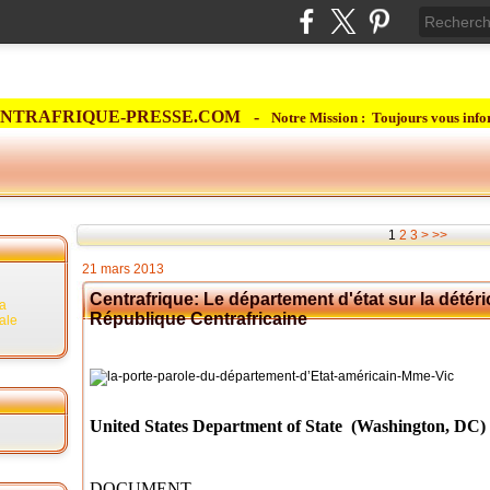
NTRAFRIQUE-PRESSE.COM -
Notre Mission : Toujours vous info
1
2
3
>
>>
21 mars 2013
Centrafrique: Le département d'état sur la détéri
la
République Centrafricaine
rale
United States Department of State
(Washington, DC)
DOCUMENT