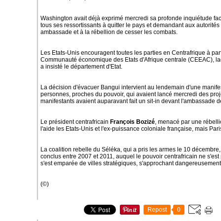
Washington avait déjà exprimé mercredi sa profonde inquiétude fac
tous ses ressortissants à quitter le pays et demandant aux autorités
ambassade et à la rébellion de cesser les combats.
Les Etats-Unis encouragent toutes les parties en Centrafrique à part
Communauté économique des Etats d'Afrique centrale (CEEAC), laque
a insisté le département d'Etat.
La décision d'évacuer Bangui intervient au lendemain d'une manifes
personnes, proches du pouvoir, qui avaient lancé mercredi des pro
manifestants avaient auparavant fait un sit-in devant l'ambassade d
Le président centrafricain
François Bozizé
, menacé par une rébelli
l'aide les Etats-Unis et l'ex-puissance coloniale française, mais Paris
La coalition rebelle du Séléka, qui a pris les armes le 10 décembre
conclus entre 2007 et 2011, auquel le pouvoir centrafricain ne s'est
s'est emparée de villes stratégiques, s'approchant dangereusemen
(©)
Repost
0