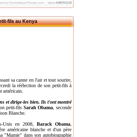
hed by Centrafrique-Presse.com
-
dans
AMERIQUE
tit-fils au Kenya
 sa canne en l'air et tout sourire,
credi la réélection de son petit-fils à
t américain.
s et dirige-les bien. Ils t'ont montré
on petit-fils
Sarah Obama
, seconde
aison Blanche.
ats-Unis en 2008,
Barack Obama
,
re américaine blanche et d'un père
 sa "Mamie" dans son autobiographie