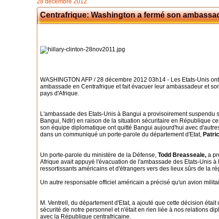
28 décembre 2012
Centrafrique: Washington a fermé son ambassa
WASHINGTON AFP / 28 décembre 2012 03h14 - Les Etats-Unis ont a
ambassade en Centrafrique et fait évacuer leur ambassadeur et son
pays d'Afrique.
L'ambassade des Etats-Unis à Bangui a provisoirement suspendu s
Bangui, Ndlr) en raison de la situation sécuritaire en République ce
son équipe diplomatique ont quitté Bangui aujourd'hui avec d'autre
dans un communiqué un porte-parole du département d'Etat,
Patric
Un porte-parole du ministère de la Défense,
Todd Breasseale,
a pr
Afrique avait appuyé l'évacuation de l'ambassade des Etats-Unis 
ressortissants américains et d'étrangers vers des lieux sûrs de la ré
Un autre responsable officiel américain a précisé qu'un avion milit
M. Ventrell, du département d'Etat, a ajouté que cette décision étai
sécurité de notre personnel et n'était en rien liée à nos relations d
avec la République centrafricaine.