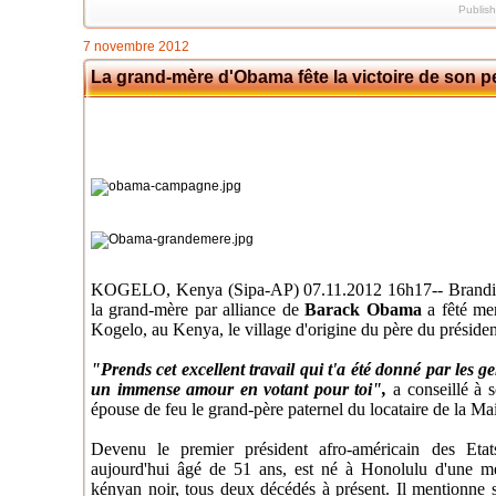
Publis
7 novembre 2012
La grand-mère d'Obama fête la victoire de son pe
KOGELO, Kenya (Sipa-AP) 07.11.2012 16h17-- Brandissant
la grand-mère par alliance de
Barack Obama
a fêté mer
Kogelo, au Kenya, le village d'origine du père du présiden
"Prends cet excellent travail qui t'a été donné par les gen
un immense amour en votant pour toi",
a conseillé à s
épouse de feu le grand-père paternel du locataire de la M
Devenu le premier président afro-américain des Et
aujourd'hui âgé de 51 ans, est né à Honolulu d'une mè
kényan noir, tous deux décédés à présent. Il mentionne