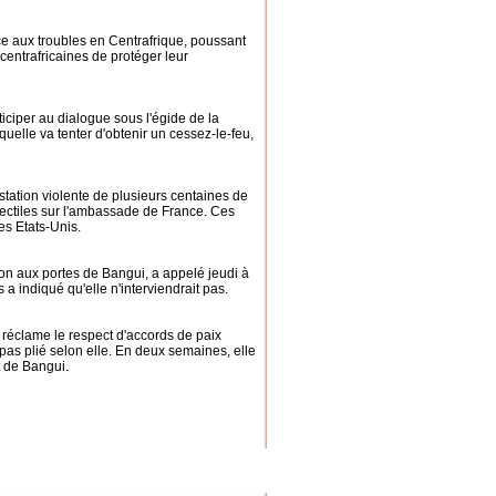
e aux troubles en Centrafrique, poussant
 centrafricaines de protéger leur
iciper au dialogue sous l'égide de la
lle va tenter d'obtenir un cessez-le-feu,
tation violente de plusieurs centaines de
jectiles sur l'ambassade de France. Ces
es Etats-Unis.
on aux portes de Bangui, a appelé jeudi à
 a indiqué qu'elle n'interviendrait pas.
, réclame le respect d'accords de paix
 pas plié selon elle. En deux semaines, elle
t de Bangui.