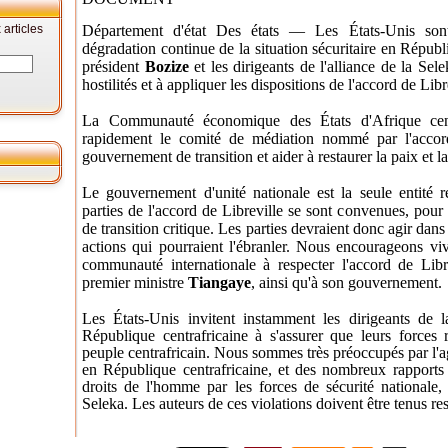
articles
Département d'état Des états — Les États-Unis sont
dégradation continue de la situation sécuritaire en Répub
président
Bozize
et les dirigeants de l'alliance de la Sel
hostilités et à appliquer les dispositions de l'accord de Libr
La Communauté économique des États d'Afrique cen
rapidement le comité de médiation nommé par l'accord 
gouvernement de transition et aider à restaurer la paix et la
Le gouvernement d'unité nationale est la seule entité re
parties de l'accord de Libreville se sont convenues, pour
de transition critique. Les parties devraient donc agir dan
actions qui pourraient l'ébranler. Nous encourageons viv
communauté internationale à respecter l'accord de Libr
premier ministre
Tiangaye
, ainsi qu'à son gouvernement.
Les États-Unis invitent instamment les dirigeants de 
République centrafricaine à s'assurer que leurs forces
peuple centrafricain. Nous sommes très préoccupés par l'a
en République centrafricaine, et des nombreux rapports f
droits de l'homme par les forces de sécurité nationale,
Seleka. Les auteurs de ces violations doivent être tenus re