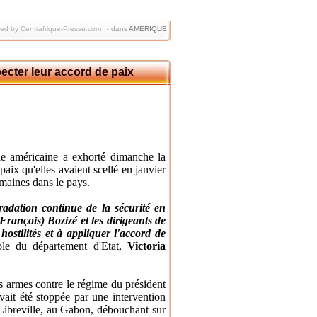
hed by Centrafrique-Presse.com
-
dans
AMERIQUE
ecter leur accord de paix
e américaine a exhorté dimanche la
paix qu'elles avaient scellé en janvier
emaines dans le pays.
adation continue de la sécurité en
rançois) Bozizé et les dirigeants de
ostilités et à appliquer l'accord de
le du département d'Etat,
Victoria
es armes contre le régime du président
vait été stoppée par une intervention
 Libreville, au Gabon, débouchant sur