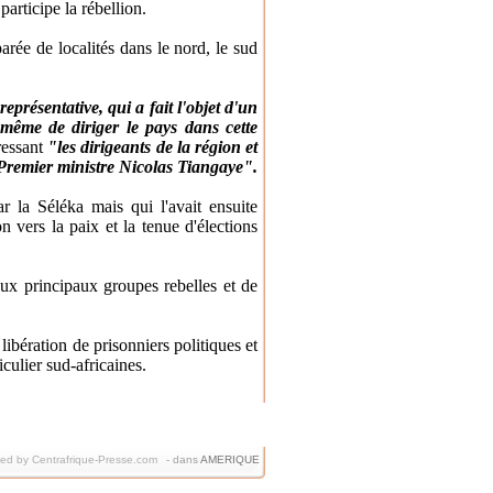
articipe la rébellion.
arée de localités dans le nord, le sud
présentative, qui a fait l'objet d'un
à même de diriger le pays dans cette
essant
"les dirigeants de la région et
 Premier ministre Nicolas Tiangaye".
r la Séléka mais qui l'avait ensuite
n vers la paix et la tenue d'élections
ux principaux groupes rebelles et de
libération de prisonniers politiques et
iculier sud-africaines.
hed by Centrafrique-Presse.com
-
dans
AMERIQUE