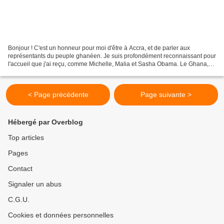
Bonjour ! C'est un honneur pour moi d'être à Accra, et de parler aux
représentants du peuple ghanéen. Je suis profondément reconnaissant pour
l'accueil que j'ai reçu, comme Michelle, Malia et Sasha Obama. Le Ghana,
est riche en histoire ; les liens entre...
< Page précédente
Page suivante >
Hébergé par Overblog
Top articles
Pages
Contact
Signaler un abus
C.G.U.
Cookies et données personnelles