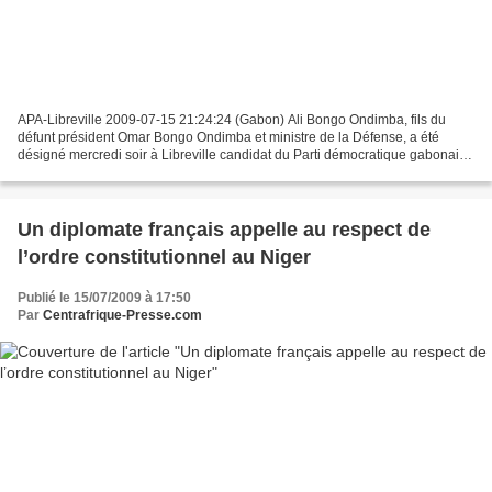
APA-Libreville 2009-07-15 21:24:24 (Gabon) Ali Bongo Ondimba, fils du
défunt président Omar Bongo Ondimba et ministre de la Défense, a été
désigné mercredi soir à Libreville candidat du Parti démocratique gabonais
(PDG, au pouvoir) à l’issue d’une réunion...
Un diplomate français appelle au respect de
l’ordre constitutionnel au Niger
Publié le 15/07/2009 à 17:50
Par
Centrafrique-Presse.com