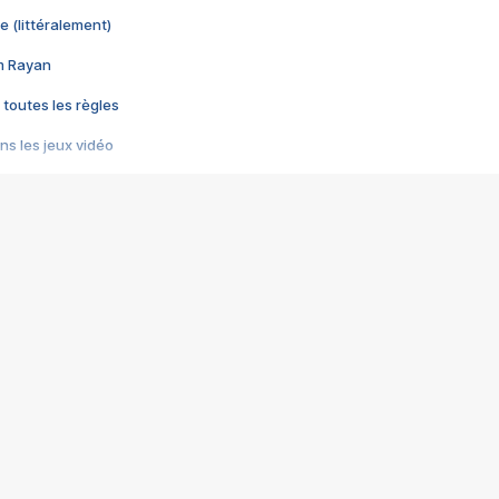
e (littéralement)
im Rayan
 toutes les règles
s les jeux vidéo
us choquant de Rockstar ? - Le scandale BULLY
e plus moche de Steam
du RÊVE tourne au CAUCHEMAR
pendant 8 heures
it… à tort
umiliés par un jeu vidéo
ire - Final Fantasy 8
ti un empire - Age of Empires