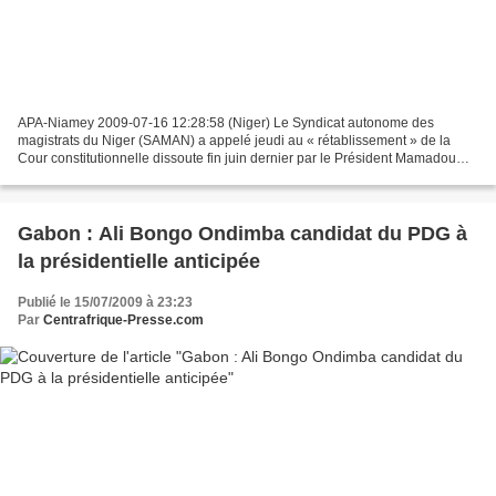
APA-Niamey 2009-07-16 12:28:58 (Niger) Le Syndicat autonome des
magistrats du Niger (SAMAN) a appelé jeudi au « rétablissement » de la
Cour constitutionnelle dissoute fin juin dernier par le Président Mamadou
Tandja, après qu’elle a déclaré « non conforme...
Gabon : Ali Bongo Ondimba candidat du PDG à
la présidentielle anticipée
Publié le 15/07/2009 à 23:23
Par
Centrafrique-Presse.com