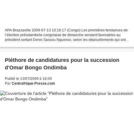
APA-Brazzaville 2009-07-13 10:16:17 (Congo) Les premières tendances de
l’élection présidentielle congolaise de dimanche seraient favorables au
président sortant Denis Sassou Nguesso, selon les dépouillements qui ont
commencé dans quelques uns des 8450...
Pléthore de candidatures pour la succession
d'Omar Bongo Ondimba
Publié le 13/07/2009 à 16:05
Par
Centrafrique-Presse.com