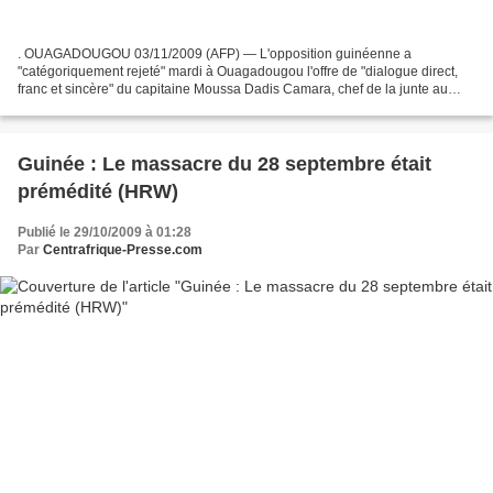
. OUAGADOUGOU 03/11/2009 (AFP) — L'opposition guinéenne a
"catégoriquement rejeté" mardi à Ouagadougou l'offre de "dialogue direct,
franc et sincère" du capitaine Moussa Dadis Camara, chef de la junte au
pouvoir depuis 10 mois à Conakry. "Il n'a fait...
Guinée : Le massacre du 28 septembre était
prémédité (HRW)
Publié le 29/10/2009 à 01:28
Par
Centrafrique-Presse.com