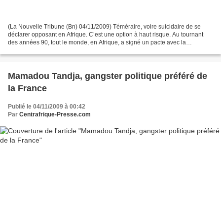
(La Nouvelle Tribune (Bn) 04/11/2009) Téméraire, voire suicidaire de se
déclarer opposant en Afrique. C’est une option à haut risque. Au tournant
des années 90, tout le monde, en Afrique, a signé un pacte avec la
démocratie. Et tout le monde se targuait...
Mamadou Tandja, gangster politique préféré de
la France
Publié le 04/11/2009 à 00:42
Par
Centrafrique-Presse.com