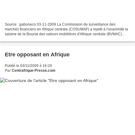
Source : gaboneco 03-11-2009 La Commission de surveillance des
marchés financiers en Afrique centrale (COSUMAF) a rejeté à l'unanimité la
saisine de la Bourse des valeurs mobilières d'Afrique centrale (BVMAC)
pour le maintien de son directeur général,...
Etre opposant en Afrique
Publié le 04/11/2009 à 16:20
Par
Centrafrique-Presse.com