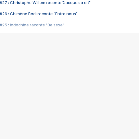
#27 : Christophe Willem raconte "Jacques a dit"
#26 : Chimène Badi raconte "Entre nous"
#25 : Indochine raconte "3e sexe"
#24 : Zaho raconte "C'est chelou"
#23 : Patrick Bruel raconte "Au café des délices"
#22 : Kyo raconte "Le chemin"
#21 : Nolwenn Leroy raconte "Cassé"
#20 : Patrick Hernandez raconte "Born to be alive"
#19 : Lorie raconte "Près de moi"
#18 : Michael Jones raconte "A nos actes manqués" (avec Jean-Jacque
#17 : Khaled raconte "Aïcha"
#16 : Corneille raconte "Parce qu'on vient de loin"
#15 : Indochine raconte "L'aventurier"