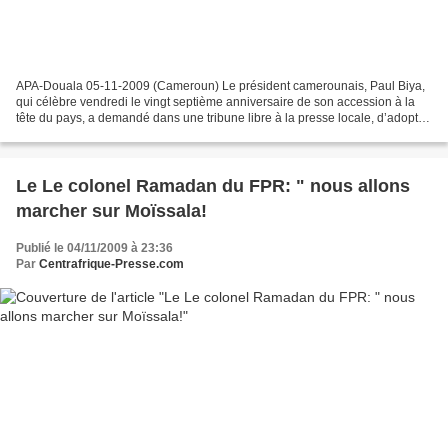
APA-Douala 05-11-2009 (Cameroun) Le président camerounais, Paul Biya,
qui célèbre vendredi le vingt septième anniversaire de son accession à la
tête du pays, a demandé dans une tribune libre à la presse locale, d’adopter
« l’esprit des Lions indomptables...
Le Le colonel Ramadan du FPR: " nous allons
marcher sur Moïssala!
Publié le 04/11/2009 à 23:36
Par
Centrafrique-Presse.com