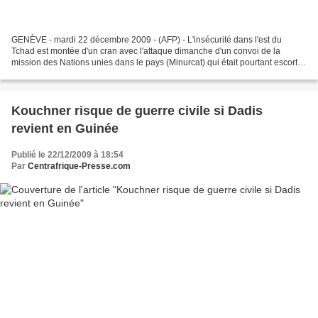
GENÈVE - mardi 22 décembre 2009 - (AFP) - L'insécurité dans l'est du
Tchad est montée d'un cran avec l'attaque dimanche d'un convoi de la
mission des Nations unies dans le pays (Minurcat) qui était pourtant escorté,
a estimé mardi l'ONU, s'inquiétant...
Kouchner risque de guerre civile si Dadis
revient en Guinée
Publié le 22/12/2009 à 18:54
Par
Centrafrique-Presse.com