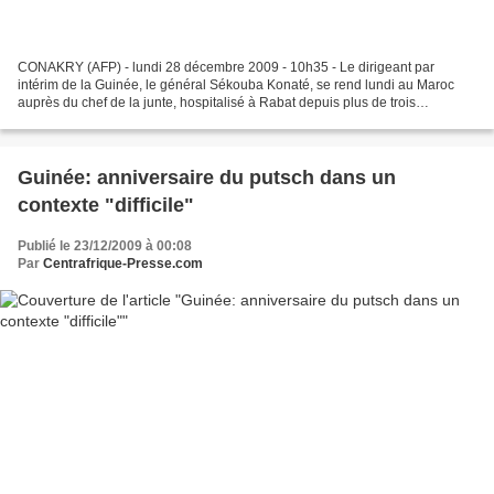
CONAKRY (AFP) - lundi 28 décembre 2009 - 10h35 - Le dirigeant par
intérim de la Guinée, le général Sékouba Konaté, se rend lundi au Maroc
auprès du chef de la junte, hospitalisé à Rabat depuis plus de trois
semaines, après avoir été blessé à la tête par...
Guinée: anniversaire du putsch dans un
contexte "difficile"
Publié le 23/12/2009 à 00:08
Par
Centrafrique-Presse.com