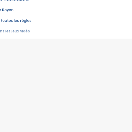
im Rayan
 toutes les règles
s les jeux vidéo
us choquant de Rockstar ? - Le scandale BULLY
e plus moche de Steam
du RÊVE tourne au CAUCHEMAR
pendant 8 heures
it… à tort
umiliés par un jeu vidéo
ire - Final Fantasy 8
ti un empire - Age of Empires
story DOFUS