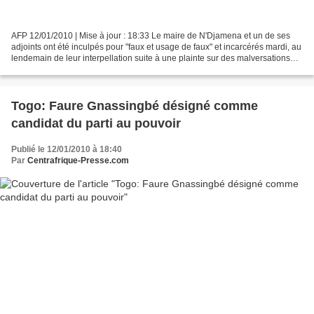
AFP 12/01/2010 | Mise à jour : 18:33 Le maire de N'Djamena et un de ses
adjoints ont été inculpés pour "faux et usage de faux" et incarcérés mardi, au
lendemain de leur interpellation suite à une plainte sur des malversations
présumées, a annoncé une...
Togo: Faure Gnassingbé désigné comme
candidat du parti au pouvoir
Publié le 12/01/2010 à 18:40
Par
Centrafrique-Presse.com