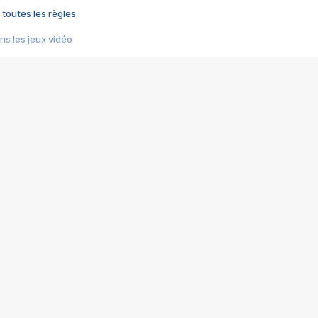
 toutes les règles
s les jeux vidéo
us choquant de Rockstar ? - Le scandale BULLY
e plus moche de Steam
du RÊVE tourne au CAUCHEMAR
pendant 8 heures
it… à tort
umiliés par un jeu vidéo
ire - Final Fantasy 8
ti un empire - Age of Empires
story DOFUS
tard, il crée l'un des pires jeux de tous les temps, MindsEye.