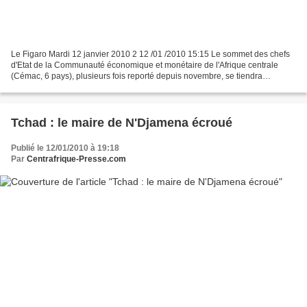
Le Figaro Mardi 12 janvier 2010 2 12 /01 /2010 15:15 Le sommet des chefs
d'Etat de la Communauté économique et monétaire de l'Afrique centrale
(Cémac, 6 pays), plusieurs fois reporté depuis novembre, se tiendra
finalement du 15 au 17 janvier à Bangui,...
Tchad : le maire de N'Djamena écroué
Publié le 12/01/2010 à 19:18
Par
Centrafrique-Presse.com