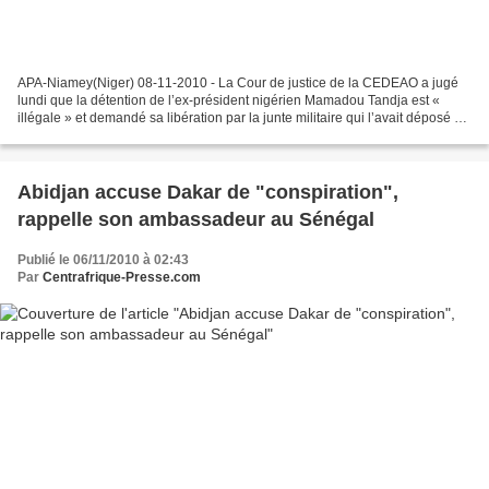
APA-Niamey(Niger) 08-11-2010 - La Cour de justice de la CEDEAO a jugé
lundi que la détention de l’ex-président nigérien Mamadou Tandja est «
illégale » et demandé sa libération par la junte militaire qui l’avait déposé au
cours d’un putsch le 18 février...
Abidjan accuse Dakar de "conspiration",
rappelle son ambassadeur au Sénégal
Publié le 06/11/2010 à 02:43
Par
Centrafrique-Presse.com