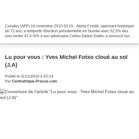
Conakry (AFP) 16 novembre 2010 03:15 - Alpha Condé, opposant historique
de 72 ans, a remporté l'élection présidentielle en Guinée avec 52,5% des
voix contre 47,4 %% à son adversaire Cellou Dalein Diallo, a annoncé lundi
soir la Commission électorale à...
Lu pour vous : Yves Michel Fotso cloué au sol
(J.A)
Publié le 11/11/2010 à 03:14
Par
Centrafrique-Presse.com