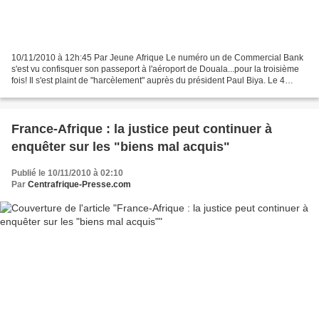
10/11/2010 à 12h:45 Par Jeune Afrique Le numéro un de Commercial Bank
s'est vu confisquer son passeport à l'aéroport de Douala...pour la troisième
fois! Il s'est plaint de "harcèlement" auprès du président Paul Biya. Le 4
novembre, alors qu’il accomplissait...
France-Afrique : la justice peut continuer à
enquêter sur les "biens mal acquis"
Publié le 10/11/2010 à 02:10
Par
Centrafrique-Presse.com