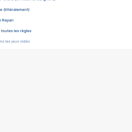
e (littéralement)
im Rayan
 toutes les règles
s les jeux vidéo
us choquant de Rockstar ? - Le scandale BULLY
e plus moche de Steam
du RÊVE tourne au CAUCHEMAR
pendant 8 heures
it… à tort
umiliés par un jeu vidéo
ire - Final Fantasy 8
ti un empire - Age of Empires