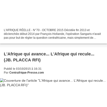
L'AFRIQUE RÉELLE - N°70 - OCTOBRE 2015 Décidée fin 2013 et
déclenchée début 2014 par François Hollande, l'opération Sangaris n'avait
pas pour but de régler la question centrafricaine, mais simplement de
s'interposer entre les factions afin de faire cesser...
L'Afrique qui avance... L'Afrique qui recule...
(JB. PLACCA RFI)
Publié le 03/10/2015 à 16:31
Par
Centrafrique-Presse.com