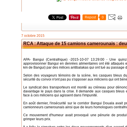
Repost
0
7 octobre 2015
RCA : Attaque de 15 camions camerounais : deux 
APA- Bangui (Centrafrique) -2015-10-07 13:29:00 - Une quin
approvisionner Bangui en denrées alimentaires ont été attaqués e
km de Bangui) par des milices antibalakas qui ont tué au passage d
Selon des voyageurs témoins de la scène, les casques bleus du 
sécurité du convoi n'ont pas pu s'opposer aux miliciens qui ont bénéf
Le syndicat des transporteurs est monté au créneau pour dénonc
davantage le pays dans la crise. Il demande aux casques bleus 
face à ces miliciens qui agissent dans l'impunité.
En août dernier, l'insécurité sur le corridor Bangui Douala avai
camionneurs camerounais ainsi que de leurs homologues centrafri
Ce mouvement d'humeur avait provoqué une pénurie de produits
grimper leurs prix.