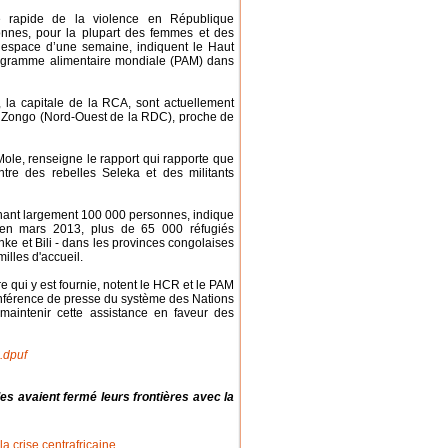
 rapide de la violence en République
onnes, pour la plupart des femmes et des
espace d’une semaine, indiquent le Haut
rogramme alimentaire mondiale (PAM) dans
 la capitale de la RCA, sont actuellement
de Zongo (Nord-Ouest de la RDC), proche de
Mole, renseigne le rapport qui rapporte que
tre des rebelles Seleka et des militants
nant largement 100 000 personnes, indique
 en mars 2013, plus de 65 000 réfugiés
nke et Bili - dans les provinces congolaises
illes d'accueil.
 qui y est fournie, notent le HCR et le PAM
onférence de presse du système des Nations
aintenir cette assistance en faveur des
.dpuf
es avaient fermé leurs frontières avec la