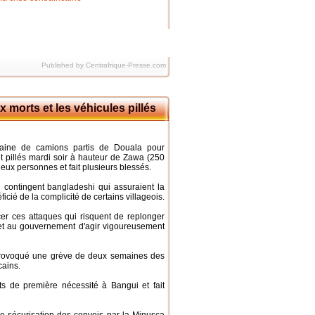
Published by Centrafrique-Presse.com
morts et les véhicules pillés
zaine de camions partis de Douala pour
t pillés mardi soir à hauteur de Zawa (250
eux personnes et fait plusieurs blessés.
contingent bangladeshi qui assuraient la
icié de la complicité de certains villageois.
er ces attaques qui risquent de replonger
et au gouvernement d'agir vigoureusement
t provoqué une grève de deux semaines des
cains.
 de première nécessité à Bangui et fait