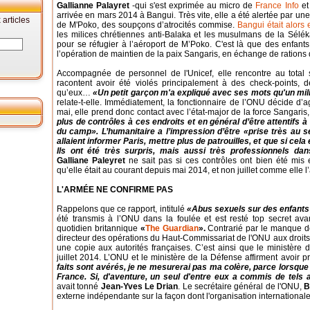
Gallianne Palayret
-qui s'est exprimée au micro de
France Info
et
arrivée en mars 2014 à Bangui. Très vite, elle a été alertée par un
articles
de M'Poko, des soupçons d’atrocités commise.
Bangui était alors 
les milices chrétiennes anti-Balaka et les musulmans de la Séléka. 
pour se réfugier à l’aéroport de M’Poko. C'est là que des enfants
l’opération de maintien de la paix Sangaris, en échange de rations 
Accompagnée de personnel de l'Unicef, elle rencontre au total 
racontent avoir été violés principalement à des check-points, 
qu’eux…
«Un petit garçon m'a expliqué avec ses mots qu'un mili
relate-t-elle. Immédiatement, la fonctionnaire de l’ONU décide d’ag
mai, elle prend donc contact avec l’état-major de la force Sangaris
plus de contrôles à ces endroits et en général d’être attentifs 
du camp». L’humanitaire a l’impression d’être «prise très au sér
allaient informer Paris, mettre plus de patrouilles, et que si cela
Ils ont été très surpris, mais aussi très professionnels da
Galliane Paleyret
ne sait pas si ces contrôles ont bien été mis 
qu’elle était au courant depuis mai 2014, et non juillet comme elle l’
L'ARMÉE NE CONFIRME PAS
Rappelons que ce rapport, intitulé
«Abus sexuels sur des enfants
été transmis à l’ONU dans la foulée et est resté top secret av
quotidien britannique
«
The Guardian
».
Contrarié par le manque d
directeur des opérations du Haut-Commissariat de l'ONU aux droits d
une copie aux autorités françaises. C’est ainsi que le ministère d
juillet 2014. L’ONU et le ministère de la Défense affirment avoir pr
faits sont avérés, je ne mesurerai pas ma colère, parce lorsque l
France. Si, d'aventure, un seul d'entre eux a commis de tels 
avait tonné
Jean-Yves Le Drian
. Le secrétaire général de l'ONU,
B
externe indépendante sur la façon dont l'organisation internationale 