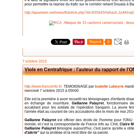
Il a fallu la signature entre les deux gouvernements d'un accord 
pour permettre la reprise du trafic sur le corridor reliant Douala à B
http://apanews.net/news/fr/article.php?id=835645#sthash.1jvMXvq0
Repost
0
7 octobre 2015
Viols en Centrafrique : l’auteur du rapport de l'
http://www.franceinfo.fr/
TEMOIGNAGE par
Isabelle Labeyrie
mardi 
mercredi 7 octobre 2015 à 05h00
Elle est la première à avoir recueilli les témoignages d'enfants disan
en échange de nourriture.
Gallianne Palayret
, fonctionnaire d
accablant pour les soldats de l'opération Sangaris. La jeune f
l'armée était au courant de ces accusations dès le mois de mai 201
Gallianne Palayret
est officier des droits de l'homme pour l'ONU :
monde, et c’est la correspondante de France Info au Chili,
Claire M
Gallianne Palayret
témoigne aujourd'hui, c'est parce qu'elle a obt
d'alerte"
qui la protège et la rend libre de sa parole.