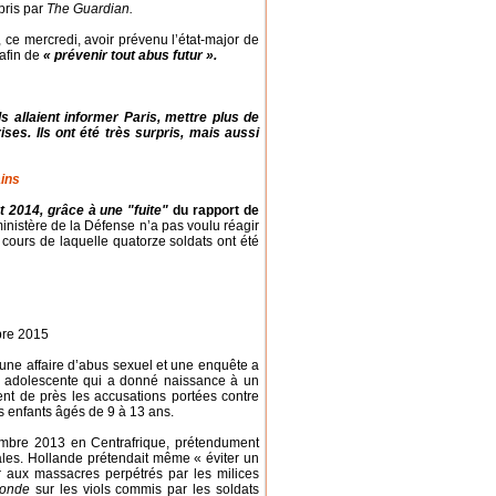
epris par
The Guardian.
, ce mercredi, avoir prévenu l’état-major de
afin de
« prévenir tout abus futur ».
ils allaient informer Paris, mettre plus de
ises. Ils ont été très surpris, mais aussi
ains
t 2014, grâce à une "fuite"
du rapport de
ministère de la Défense n’a pas voulu réagir
 cours de laquelle quatorze soldats ont été
re 2015
une affaire d’abus sexuel et une enquête a
ne adolescente qui a donné naissance à un
vent de près les accusations portées contre
s enfants âgés de 9 à 13 ans.
embre 2013 en Centrafrique, prétendument
es. Hollande prétendait même « éviter un
er aux massacres perpétrés par les milices
onde
sur les viols commis par les soldats