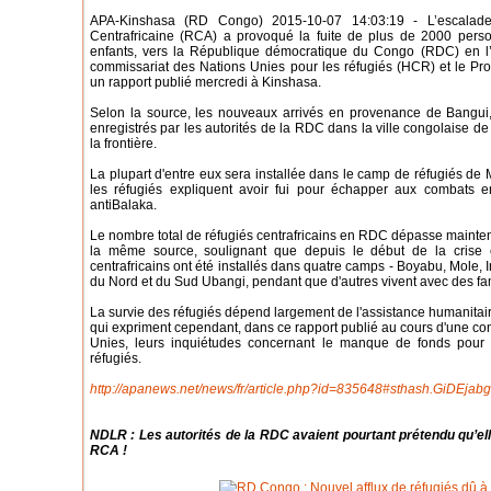
APA-Kinshasa (RD Congo) 2015-10-07 14:03:19 - L’escalade
Centrafricaine (RCA) a provoqué la fuite de plus de 2000 pers
enfants, vers la République démocratique du Congo (RDC) en l’
commissariat des Nations Unies pour les réfugiés (HCR) et le P
un rapport publié mercredi à Kinshasa.
Selon la source, les nouveaux arrivés en provenance de Bangui,
enregistrés par les autorités de la RDC dans la ville congolaise 
la frontière.
La plupart d'entre eux sera installée dans le camp de réfugiés de 
les réfugiés expliquent avoir fui pour échapper aux combats en
antiBalaka.
Le nombre total de réfugiés centrafricains en RDC dépasse mainte
la même source, soulignant que depuis le début de la crise
centrafricains ont été installés dans quatre camps - Boyabu, Mole, I
du Nord et du Sud Ubangi, pendant que d'autres vivent avec des fam
La survie des réfugiés dépend largement de l'assistance humanitaire
qui expriment cependant, dans ce rapport publié au cours d'une c
Unies, leurs inquiétudes concernant le manque de fonds pour m
réfugiés.
http://apanews.net/news/fr/article.php?id=835648#sthash.GiDEjabg
NDLR : Les autorités de la RDC avaient pourtant prétendu qu’ell
RCA !