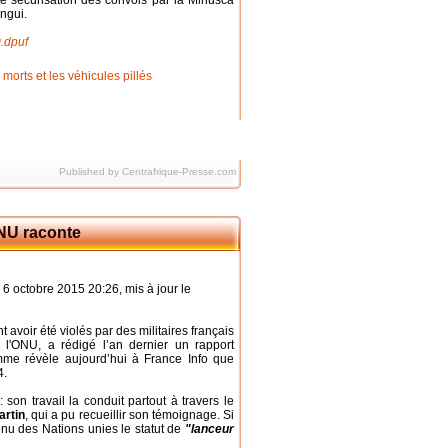
de sécurisation des convois par la Minusca
angui.
.dpuf
Published by Centrafrique-Presse.com
ONU raconte
6 octobre 2015 20:26, mis à jour le
t avoir été violés par des militaires français
e l'ONU, a rédigé l’an dernier un rapport
emme révèle aujourd’hui à France Info que
4.
 son travail la conduit partout à travers le
artin
, qui a pu recueillir son témoignage. Si
enu des Nations unies le statut de
"lanceur