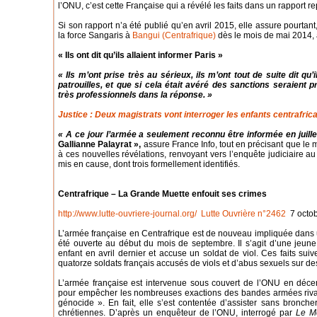
l’ONU, c’est cette Française qui a révélé les faits dans un rapport r
Si son rapport n’a été publié qu’en avril 2015, elle assure pourtant
la force Sangaris à
Bangui (Centrafrique)
dès le mois de mai 2014, 
« Ils ont dit qu’ils allaient informer Paris »
« Ils m’ont prise très au sérieux, ils m’ont tout de suite dit qu’
patrouilles, et que si cela était avéré des sanctions seraient pr
très professionnels dans la réponse. »
Justice : Deux magistrats vont interroger les enfants centrafric
« A ce jour l’armée a seulement reconnu être informée en juille
Gallianne Palayrat »,
assure France Info, tout en précisant que le 
à ces nouvelles révélations, renvoyant vers l’enquête judiciaire au
mis en cause, dont trois formellement identifiés.
Centrafrique – La Grande Muette enfouit ses crimes
http://www.lutte-ouvriere-journal.org/
Lutte Ouvrière n°2462
7 octob
L’armée française en Centrafrique est de nouveau impliquée dans 
été ouverte au début du mois de septembre. Il s’agit d’une jeu
enfant en avril dernier et accuse un soldat de viol. Ces faits sui
quatorze soldats français accusés de viols et d’abus sexuels sur de
L’armée française est intervenue sous couvert de l’ONU en déc
pour empêcher les nombreuses exactions des bandes armées rival
génocide ». En fait, elle s’est contentée d’assister sans bronch
chrétiennes. D’après un enquêteur de l’ONU, interrogé par
Le M