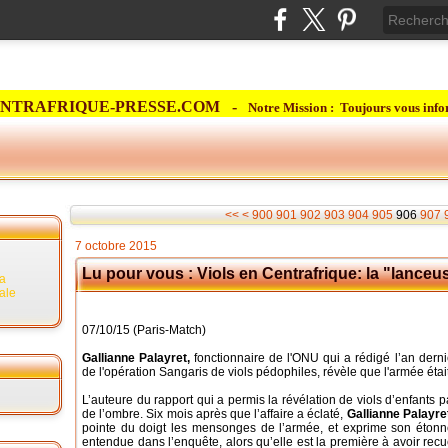
NTRAFRIQUE-PRESSE.COM -
Notre Mission : Toujours vous info
<<
<
900
901
902
903
904
905
906
907
7 octobre 2015
Lu pour vous : Viols en Centrafrique: la "lanceuse
la
rale
07/10/15 (Paris-Match)
Gallianne Palayret,
fonctionnaire de l'ONU qui a rédigé l’an derni
de l'opération Sangaris de viols pédophiles, révèle que l'armée éta
L’auteure du rapport qui a permis la révélation de viols d’enfants p
de l’ombre. Six mois après que l’affaire a éclaté,
Gallianne Palayre
pointe du doigt les mensonges de l’armée, et exprime son étonnem
entendue dans l’enquête, alors qu’elle est la première à avoir recue