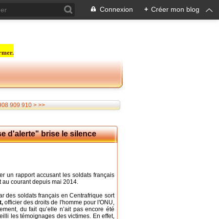
Connexion
+
Créer mon blog
rmer.
920
930
940
950
960
970
980
990
1000
1100
1200
1300
1400
1500
1600
1700
1800
1900
2000
2100
2200
2300
2400
2500
908
909
910
>
>>
 d'alerte" brise le silence
er un rapport accusant les soldats français
it au courant depuis mai 2014.
ar des soldats français en Centrafrique sort
t,
officier des droits de l'homme pour l'ONU,
ent, du fait qu’elle n’ait pas encore été
illi les témoignages des victimes. En effet,