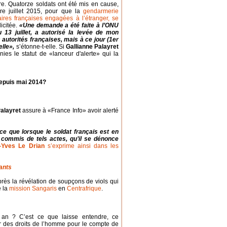
re. Quatorze soldats ont été mis en cause,
ndre juillet 2015, pour que la
gendarmerie
aires françaises engagées à l’étranger, se
licitée.
«Une demande a été faite à l’ONU
u 13 juillet, a autorisé la levée de mon
autorités françaises, mais à ce jour (1er
elle»,
s’étonne-t-elle. Si
Gallianne Palayret
ies le statut de «lanceur d'alerte» qui la
depuis mai 2014?
Palayret
assure à «France Info» avoir alerté
ce que lorsque le soldat français est en
 a commis de tels actes, qu’il se dénonce
-Yves Le Drian
s’exprime ainsi dans les
fants
près la révélation de soupçons de viols qui
e la
mission Sangaris
en
Centrafrique
.
n an ? C’est ce que laisse entendre, ce
ier des droits de l’homme pour le compte de