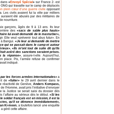
 dans
«
Envoyé Spécial
»
sur France 2- est
e ONG qui travaille sur le camp de déplacés
en plein cœur d’une guerre civile
opposant
Les civils avaient fui la ville par milliers
 auraient été abusés par des militaires de
de nourriture.
six garçons, âgés de 9 à 13 ans. Ils leur
derrière des
«sacs de sable plus hauts»
taire lui avait demandé de le masturber»,
ir. Elle veut «prévenir tout abus futur». En
, à Bangui.
«Je leur ai demandé de mettre
à ce qui se passait dans le camp et autour
ieux». «Ils m’ont tout de suite dit qu’ils
 était avéré des sanctions seraient prises.
ns la réponse»
, assure-t-elle. Aujourd’hui,
en place. Pis, l’armée refuse de confirmer
avait indiqué.
 par les forces armées internationales»
a
ant de
«fuiter»
le 29 avril dernier dans le
e réactivité de Genève,
Anders Kompass,
e l'Homme, avait pris l’initiative d’envoyer
e la Justice se serait saisi du dossier dès
is l’affaire au sérieux dès le début.
«Si les
e soldat français est en mission, il est la
actes, qu'il se dénonce immédiatement»,
an Ki-moon
, a toutefois lancé une enquête
a géré cette affaire.