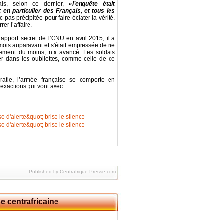
Mais, selon ce dernier,
«l’enquête était
 en particulier des Français, et tous les
pas précipitée pour faire éclater la vérité.
rer l’affaire.
rapport secret de l’ONU en avril 2015, il a
 mois auparavant et s’était empressée de ne
ellement du moins, n’a avancé. Les soldats
ber dans les oubliettes, comme celle de ce
ratie, l’armée française se comporte en
exactions qui vont avec.
Published by Centrafrique-Presse.com
e centrafricaine