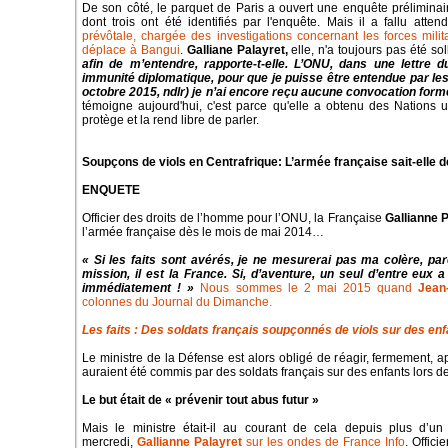
De son côté, le parquet de Paris a ouvert une enquête préliminai
dont trois ont été identifiés par l'enquête. Mais il a fallu atte
prévôtale, chargée des investigations concernant les forces milit
déplace à Bangui
.
Galliane Palayret,
elle, n'a toujours pas été sol
afin de m’entendre, rapporte-t-elle. L’ONU, dans une lettre d
immunité diplomatique, pour que je puisse être entendue par les 
octobre 2015, ndlr) je n’ai encore reçu aucune convocation form
témoigne aujourd'hui, c'est parce qu'elle a obtenu des Nations un
protège et la rend libre de parler.
Soupçons de viols en Centrafrique: L’armée française sait-elle 
ENQUETE
Officier des droits de l’homme pour l’ONU, la Française
Gallianne 
l’armée française dès le mois de mai 2014…
« Si les faits sont avérés, je ne mesurerai pas ma colère, par
mission, il est la France. Si, d’aventure, un seul d’entre eux
immédiatement ! »
Nous sommes le 2 mai 2015 quand
Jean
colonnes du Journal du Dimanche.
Les faits : Des soldats français soupçonnés de viols sur des en
Le ministre de la Défense est alors obligé de réagir, fermement, a
auraient été commis par des soldats français sur des enfants lors d
Le but était de « prévenir tout abus futur »
Mais le ministre était-il au courant de cela depuis plus d’u
mercredi,
Gallianne Palayret
sur les ondes de France Info
. Offic