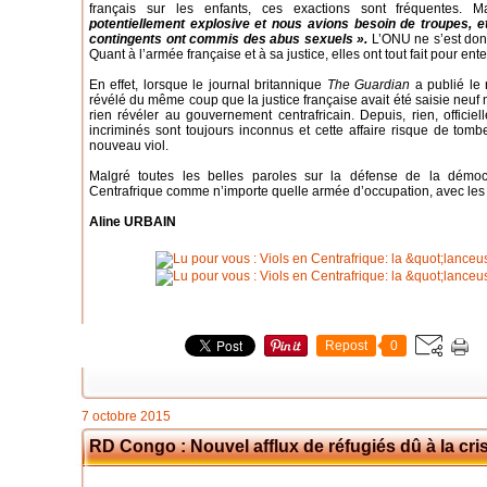
français sur les enfants, ces exactions sont fréquentes. 
potentiellement explosive et nous avions besoin de troupes, et
contingents ont commis des abus sexuels
».
L’ONU ne s’est donc 
Quant à l’armée française et à sa justice, elles ont tout fait pour enter
En effet, lorsque le journal britannique
The Guardian
a publié le 
révélé du même coup que la justice française avait été saisie neuf
rien révéler au gouvernement centrafricain. Depuis, rien, offici
incriminés sont toujours inconnus et cette affaire risque de tom
nouveau viol.
Malgré toutes les belles paroles sur la défense de la démoc
Centrafrique comme n’importe quelle armée d’occupation, avec les 
Aline URBAIN
Repost
0
7 octobre 2015
RD Congo : Nouvel afflux de réfugiés dû à la cris