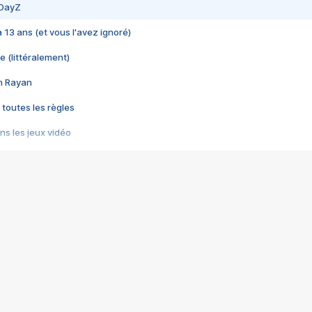
 DayZ
 a 13 ans (et vous l'avez ignoré)
e (littéralement)
im Rayan
 toutes les règles
s les jeux vidéo
us choquant de Rockstar ? - Le scandale BULLY
e plus moche de Steam
du RÊVE tourne au CAUCHEMAR
pendant 8 heures
it… à tort
umiliés par un jeu vidéo
ire - Final Fantasy 8