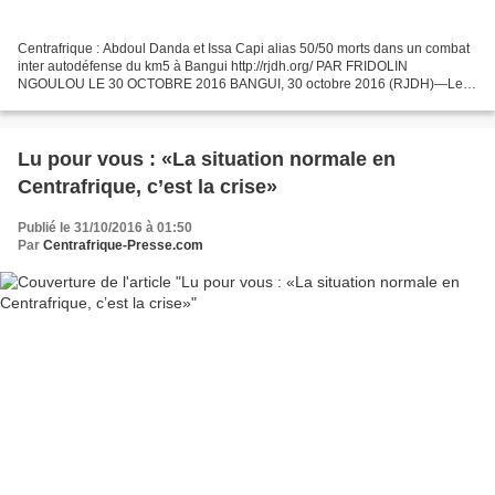
Centrafrique : Abdoul Danda et Issa Capi alias 50/50 morts dans un combat
inter autodéfense du km5 à Bangui http://rjdh.org/ PAR FRIDOLIN
NGOULOU LE 30 OCTOBRE 2016 BANGUI, 30 octobre 2016 (RJDH)—Les
chefs des milices du KM5, Abdoul Danda et 50/50 sont...
Lu pour vous : «La situation normale en
Centrafrique, c’est la crise»
Publié le 31/10/2016 à 01:50
Par
Centrafrique-Presse.com