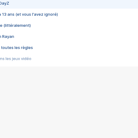
 DayZ
 a 13 ans (et vous l'avez ignoré)
e (littéralement)
im Rayan
 toutes les règles
s les jeux vidéo
us choquant de Rockstar ? - Le scandale BULLY
e plus moche de Steam
du RÊVE tourne au CAUCHEMAR
pendant 8 heures
it… à tort
umiliés par un jeu vidéo
ire - Final Fantasy 8