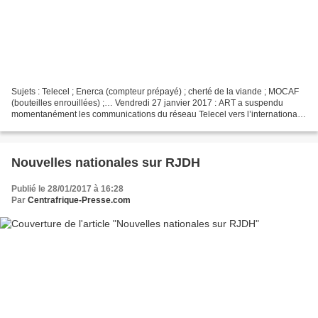
Sujets : Telecel ; Enerca (compteur prépayé) ; cherté de la viande ; MOCAF
(bouteilles enrouillées) ;… Vendredi 27 janvier 2017 : ART a suspendu
momentanément les communications du réseau Telecel vers l’international
et les autres réseaux locaux. Les...
Nouvelles nationales sur RJDH
Publié le 28/01/2017 à 16:28
Par
Centrafrique-Presse.com