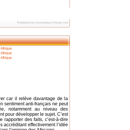
Published by Centrafrique-Presse.com
rer car il relève davantage de la
un sentiment anti-français ne peut
isée, notamment au niveau des
nt pour développer le sujet. C’est
rapporter des faits, c’est-à-dire
 accréditant effectivement l’idée
ans l’opinion des Africains.