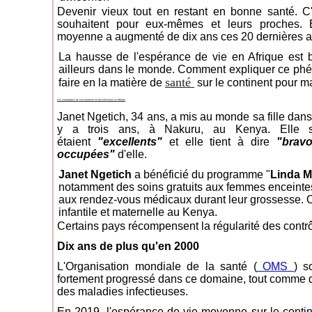
Devenir vieux tout en restant en bonne santé. C
souhaitent pour eux-mêmes et leurs proches. E
moyenne a augmenté de dix ans ces 20 dernières 
La hausse de l'espérance de vie en Afrique est b
ailleurs dans le monde. Comment expliquer ce phén
santé
faire en la matière de
sur le continent pour m
Les campagnes de vaccinations ne décollent pas en Afrique
Janet Ngetich, 34 ans, a mis au monde sa fille dans
y a trois ans, à Nakuru, au Kenya. Elle s
étaient
"excellents"
et elle tient à dire
"bravo
occupées"
d'elle.
Janet Ngetich
a bénéficié du programme "
Linda 
notamment des soins gratuits aux femmes enceintes
aux rendez-vous médicaux durant leur grossesse. Obj
infantile et maternelle au Kenya.
Certains pays récompensent la régularité des contr
Dix ans de plus qu'en 2000
L'Organisation mondiale de la santé (
OMS
) s
fortement progressé dans ce domaine, tout comme da
des maladies infectieuses.
En 2019, l'espérance de vie moyenne sur le contine