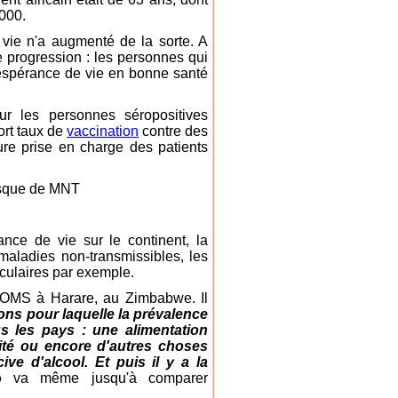
2000.
 vie n'a augmenté de la sorte. A
e progression : les personnes qui
espérance de vie en bonne santé
our les personnes séropositives
ort taux de
vaccination
contre des
re prise en charge des patients
risque de MNT
nce de vie sur le continent, la
maladies non-transmissibles, les
sculaires par exemple.
l'OMS à Harare, au Zimbabwe. Il
ons pour laquelle la prévalence
les pays : une alimentation
sité ou encore d'autres choses
e d'alcool. Et puis il y a la
o
va même jusqu'à comparer