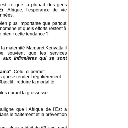
'est ce que la plupart des gens
n Afrique, l'espérance de vie
années.
ien plus importante que partout
omène et quels efforts restent à
aintenir cette tendance ?
 la maternité Margaret Kenyatta il
e souvient que les services
 aux infirmières qui se sont
Mama".
Celui-ci permet
 qui se rendent régulièrement
ectif : réduire la mortalité
ôles durant la grossesse
ouligne que l‘Afrique de l'Est a
ns le traitement et la prévention
nt africain était de 63 ans, dont