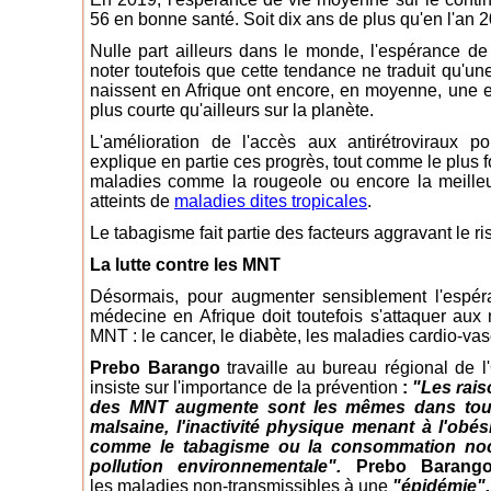
56 en bonne santé. Soit dix ans de plus qu'en l'an 
Nulle part ailleurs dans le monde, l'espérance de
noter toutefois que cette tendance ne traduit qu'un
naissent en Afrique ont encore, en moyenne, une 
plus courte qu'ailleurs sur la planète.
L'amélioration de l'accès aux antirétroviraux p
explique en partie ces progrès, tout comme le plus f
maladies comme la rougeole ou encore la meilleu
atteints de
maladies dites tropicales
.
Le tabagisme fait partie des facteurs aggravant le 
La lutte contre les MNT
Désormais, pour augmenter sensiblement l'espéra
médecine en Afrique doit toutefois s'attaquer aux 
MNT : le cancer, le diabète, les maladies cardio-va
Prebo Barango
travaille au bureau régional de 
insiste sur l'importance de la prévention
:
"Les rais
des MNT augmente sont les mêmes dans tous 
malsaine, l'inactivité physique menant à l'obé
comme le tabagisme ou la consommation nociv
pollution environnementale".
Prebo Barang
les maladies non-transmissibles à une
"épidémie".