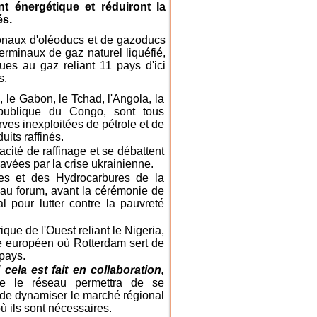
nt énergétique et réduiront la
és.
tionaux d'oléoducs et de gazoducs
rminaux de gaz naturel liquéfié,
ques au gaz reliant 11 pays d'ici
s.
 le Gabon, le Tchad, l'Angola, la
ublique du Congo, sont tous
ves inexploitées de pétrole et de
its raffinés.
cité de raffinage et se débattent
ravées par la crise ukrainienne.
es et des Hydrocarbures de la
au forum, avant la cérémonie de
l pour lutter contre la pauvreté
rique de l'Ouest reliant le Nigeria,
le européen où Rotterdam sert de
 pays.
cela est fait en collaboration,
que le réseau permettra de se
 de dynamiser le marché régional
ù ils sont nécessaires.