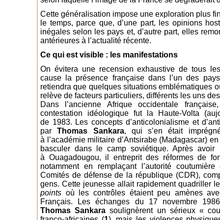
Cette généralisation impose une exploration plus fin
le temps, parce que, d’une part, les opinions host
inégales selon les pays et, d’autre part, elles rem
antérieures à l’actualité récente.
Ce qui est visible : les manifestations
On évitera une recension exhaustive de tous le
cause la présence française dans l’un des pays
retiendra que quelques situations emblématiques où
relève de facteurs particuliers, différents les uns des
Dans l’ancienne Afrique occidentale française
contestation idéologique fut la Haute-Volta (auj
de 1983. Les concepts d’anticolonialisme et d’anti
par
Thomas Sankara
, qui s’en était imprégn
à l’académie militaire d’Antsirabe (Madagascar) en 
basculer dans le camp soviétique. Après avoir 
à Ouagadougou, il entreprit des réformes de fon
notamment en remplaçant l’autorité coutumière 
Comités de défense de la république (CDR), com
gens. Cette jeunesse allait rapidement quadriller 
points
où les contrôles étaient peu amènes avec
Français. Les échanges du 17 novembre 198
Thomas Sankara
soulignèrent un sérieux « cou
franco-africaines (
1
), mais les violences physiques