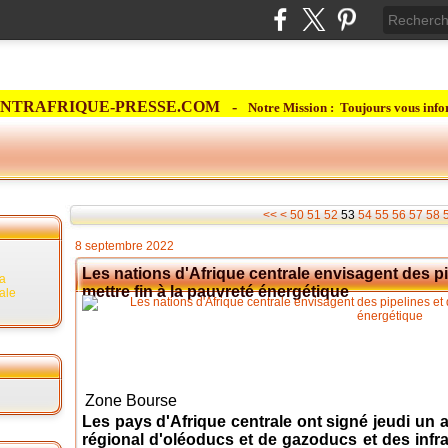
NTRAFRIQUE-PRESSE.COM -
Notre Mission : Toujours vous info
10
20
30
40
<<
<
50
51
52
53
54
55
56
57
58
8 septembre 2022
Les nations d'Afrique centrale envisagent des p
la
mettre fin à la pauvreté énergétique
rale
Zone Bourse
Les pays d'Afrique centrale ont signé jeudi un 
régional d'oléoducs et de gazoducs et des infra