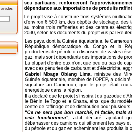
ses partisans, renforceront l'approvisionneme
dépendance aux importations de produits raffin
articles
Le projet vise à construire trois systèmes multina
d'environ 6 500 km, des dépôts de stockage, des te
au moins trois raffineries et des centrales électri
2030, selon les documents du projet vus par Reuter
Les pays, dont la Guinée équatoriale, le Cameroun,
République démocratique du Congo et la Rép
producteurs de pétrole ou disposent de vastes réser
gaz, mais sont dépendants des importations de produ
La plupart d'entre eux n'ont que peu ou pas de capa
avec des pénuries de carburant et d'électricité, agg
Gabriel Mbaga Obiang Lima,
ministre des Min
Guinée équatoriale, membre de l'OPEP, a déclaré 
signature au Cameroun, que le projet était crucia
énergétique dans la région.
Il a déclaré que le projet s'inspirait du gazoduc d'Af
le Bénin, le Togo et le Ghana, ainsi que du modè
centre de raffinage et de distribution pour plusieurs
"Ce ne sera pas bon marché, ni facile, mais si 
cela fonctionnera",
a-t-il déclaré, ajoutant 
débarrasser des camions qui sillonnent les pays et
du pétrole et du gaz en acheminant les produits là o