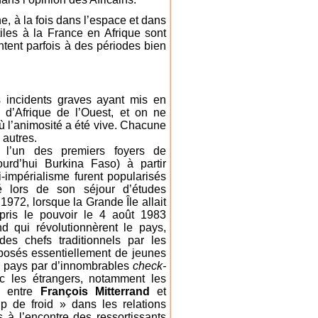
e, à la fois dans l’espace et dans
iles à la France en Afrique sont
ontent parfois à des périodes bien
s incidents graves ayant mis en
 d’Afrique de l’Ouest, et on ne
 l’animosité a été vive. Chacune
 autres.
, l’un des premiers foyers de
ourd’hui Burkina Faso) à partir
-impérialisme furent popularisés
é lors de son séjour d’études
1972, lorsque la Grande Île allait
pris le pouvoir le 4 août 1983
d qui révolutionnèrent le pays,
des chefs traditionnels par les
posés essentiellement de jeunes
le pays par d’innombrables
check-
 les étrangers, notamment les
6 entre
François Mitterrand
et
p de froid » dans les relations
 à l’encontre des ressortissants