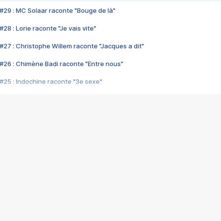
#29 : MC Solaar raconte "Bouge de là"
28 : Lorie raconte "Je vais vite"
#27 : Christophe Willem raconte "Jacques a dit"
#26 : Chimène Badi raconte "Entre nous"
#25 : Indochine raconte "3e sexe"
#24 : Zaho raconte "C'est chelou"
#23 : Patrick Bruel raconte "Au café des délices"
#22 : Kyo raconte "Le chemin"
#21 : Nolwenn Leroy raconte "Cassé"
#20 : Patrick Hernandez raconte "Born to be alive"
#19 : Lorie raconte "Près de moi"
#18 : Michael Jones raconte "A nos actes manqués" (avec Jean-Jacque