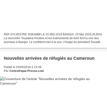
PAR SYLVESTRE SOKAMBI LE 25 MAI 2018 BANGUI, 25 Mai 2018 (RJDH)
La rencontre Touadéra-Poutine et les événements de km5 font la une des
journaux à Bangui. Le confident met à la une, l’image du président Touadéra
et son homologue russe, les deux présidents...
Nouvelles arrivées de réfugiés au Cameroun
Publié le 25/05/2018 à 23:56
Par
Centrafrique-Presse.com