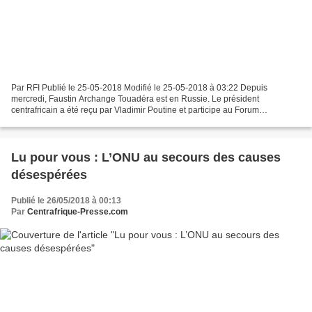
Par RFI Publié le 25-05-2018 Modifié le 25-05-2018 à 03:22 Depuis
mercredi, Faustin Archange Touadéra est en Russie. Le président
centrafricain a été reçu par Vladimir Poutine et participe au Forum
économique de St Petersbourg. Depuis 8 mois, la Centrafrique...
Lu pour vous : L’ONU au secours des causes
désespérées
Publié le 26/05/2018 à 00:13
Par
Centrafrique-Presse.com