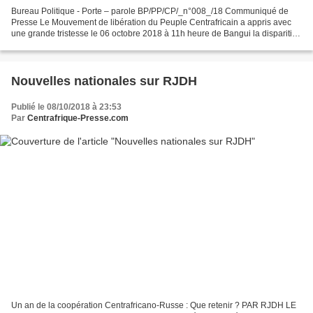
Bureau Politique - Porte – parole BP/PP/CP/_n°008_/18 Communiqué de
Presse Le Mouvement de libération du Peuple Centrafricain a appris avec
une grande tristesse le 06 octobre 2018 à 11h heure de Bangui la disparition
du camarade militant Luc GUELA membre...
Nouvelles nationales sur RJDH
Publié le 08/10/2018 à 23:53
Par
Centrafrique-Presse.com
Un an de la coopération Centrafricano-Russe : Que retenir ? PAR RJDH LE