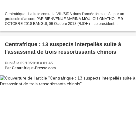
Centrafrique : La lutte contre le VIH/SIDA dans l’armée formalisée par un
protocole d’accord PAR BIENVENUE MARINA MOULOU-GNATHO LE 9
OCTOBRE 2018 BANGUI, 09 Octobre 2018 (RJDH)—Le président
centrafricain, Faustin Archange Touadera, et le Directeur exécutif...
Centrafrique : 13 suspects interpellés suite à
l'assassinat de trois ressortissants chinois
Publié le 09/10/2018 à 01:45
Par
Centrafrique-Presse.com