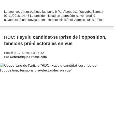
Lu pour vous https://afrique.latribune.fr Par Aboubacar Yacouba Barma |
09/11/2018, 14:43 Le président tchadien a procédé, ce vendredi 9
novembre, à un nouveau remaniement ministériel. Après celui du 18 juin
dernier, le gouvernement a connu plusieurs...
RDC: Fayulu candidat-surprise de l’opposition,
tensions pré-électorales en vue
Publié le 12/11/2018 à 16:52
Par
Centrafrique-Presse.com