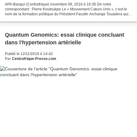
APA-Bangui (Centrafrique) novembre 08, 2018 à 16:36 De notre
correspondant : Pierre Koutoukpe Le « Mouvement Cœurs Unis », c’est le
nom de la formation politique du Président FaustIn Archange Touadera qui a
été lancé, ce jeudi à Bangui, lors d'une assemblée...
Quantum Genomics: essai clinique concluant
dans l'hypertension artérielle
Publié le 12/11/2018 à 14:42
Par
Centrafrique-Presse.com