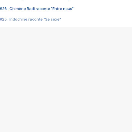
#26 : Chimène Badi raconte "Entre nous"
#25 : Indochine raconte "3e sexe"
#24 : Zaho raconte "C'est chelou"
#23 : Patrick Bruel raconte "Au café des délices"
#22 : Kyo raconte "Le chemin"
#21 : Nolwenn Leroy raconte "Cassé"
#20 : Patrick Hernandez raconte "Born to be alive"
#19 : Lorie raconte "Près de moi"
#18 : Michael Jones raconte "A nos actes manqués" (avec Jean-Jacque
#17 : Khaled raconte "Aïcha"
#16 : Corneille raconte "Parce qu'on vient de loin"
#15 : Indochine raconte "L'aventurier"