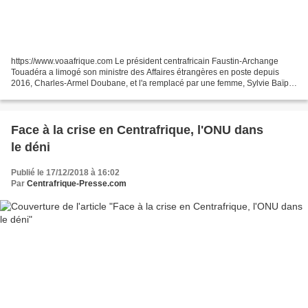
https://www.voaafrique.com Le président centrafricain Faustin-Archange
Touadéra a limogé son ministre des Affaires étrangères en poste depuis
2016, Charles-Armel Doubane, et l'a remplacé par une femme, Sylvie Baïpo-
Temon, analyste financière. C'est un...
Face à la crise en Centrafrique, l'ONU dans
le déni
Publié le 17/12/2018 à 16:02
Par
Centrafrique-Presse.com