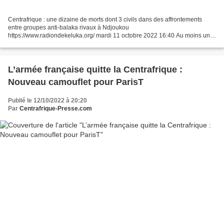
Centrafrique : une dizaine de morts dont 3 civils dans des affrontements
entre groupes anti-balaka rivaux à Ndjoukou
https://www.radiondekeluka.org/ mardi 11 octobre 2022 16:40 Au moins une
dizaine de personnes dont 3 civiles ont été tuées dans des affrontements...
L’armée française quitte la Centrafrique :
Nouveau camouflet pour ParisT
Publié le 12/10/2022 à 20:20
Par
Centrafrique-Presse.com