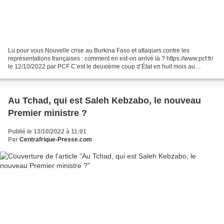
Lu pour vous Nouvelle crise au Burkina Faso et attaques contre les
représentations françaises : comment en est-on arrivé là ? https://www.pcf.fr/
le 12/10/2022 par PCF C’est le deuxième coup d’État en huit mois au
Burkina Faso, pays déstabilisé par la...
Au Tchad, qui est Saleh Kebzabo, le nouveau
Premier ministre ?
Publié le 13/10/2022 à 11:01
Par
Centrafrique-Presse.com