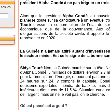
président Alpha Condé à ne pas briguer un troi
articles
Alors que le président
Alpha Condé
, au pouvoi
planer le doute sur sa candidature à un éventuel t
Touré
dresse un sombre bilan de l’état de son
économique que de la gouvernance. Aux côté
d’organisations de la société civile, il appelle l
représenter en 2020.
La Guinée n’a jamais attiré autant d’investiss
le secteur minier. Est-ce le signe de la bonne 
Sidya Touré
Non, la Guinée marche sur la tête. Ne
d’Alpha Condé, 3 milliards de dollars [environ 2,7 m
pour la production d’énergie, et pourtant pas une se
24 heures sur 24, y compris la capitale, Cona
deuxième exportateur mondial de bauxite, mais d
intérieures diminuent de 11,5 %. Situation curieus
de l’argent, mais on ne le voit pas, on le cherche.
Où est passé cet argent ?