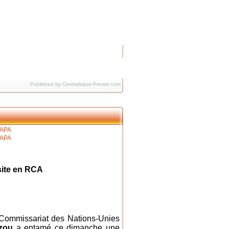
Published by Centrafrique-Presse.com
site en RCA
-Commissariat des Nations-Unies
zou
a entamé ce dimanche une