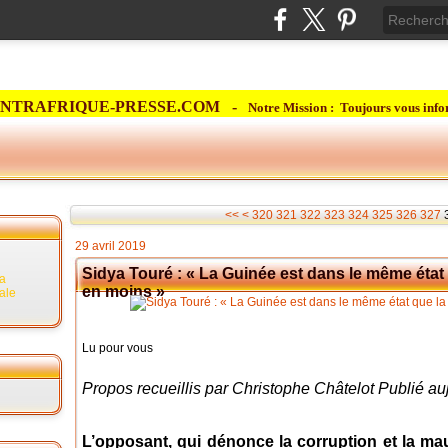
NTRAFRIQUE-PRESSE.COM -
Notre Mission : Toujours vous info
300
310
<<
<
320
321
322
323
324
325
326
327
29 avril 2019
Sidya Touré : « La Guinée est dans le même état 
la
en moins »
rale
Lu pour vous
Propos recueillis par Christophe Châtelot Publié au
L’opposant, qui dénonce la corruption et la ma