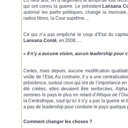
En neuf ans, on a largement le temps de tout recon
qui ont connu la guerre. Le président
Lansana C
autorisé les partis politiques, changé la monnaie,
radios libres, la Cour suprême…
Ce qui n’a pas empêché le coup d’Etat du capit
Lansana Conté
, en 2008….
« Il n’y a aucune vision, aucun leadership pour 
Certes, mais depuis, aucune modification qualitati
voûte de l’Etat. Au contraire, il y a une centralisa
présidence, surtout ceux qui ont de l’importance en 
été créées, elles devaient être renforcées, Alpha
sommes le pays le plus en retard d’Afrique de l’
la Centrafrique, sauf qu’ici il n’y a pas la guerre et 
a pas de leadership pour conduire le pays quelque pa
Comment changer les choses ?