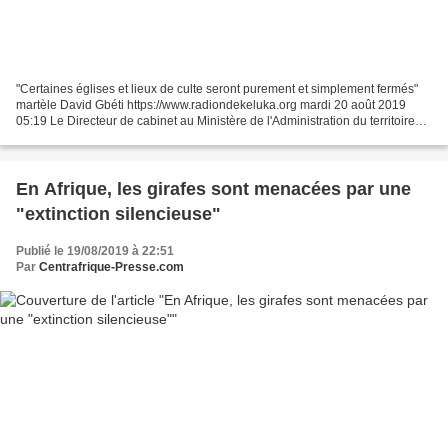
"Certaines églises et lieux de culte seront purement et simplement fermés"
martèle David Gbéti https://www.radiondekeluka.org mardi 20 août 2019
05:19 Le Directeur de cabinet au Ministère de l'Administration du territoire
n'a pas tergiversé à dire que...
En Afrique, les girafes sont menacées par une
"extinction silencieuse"
Publié le 19/08/2019 à 22:51
Par
Centrafrique-Presse.com