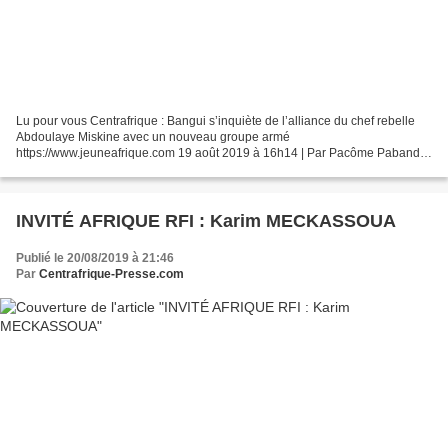
Lu pour vous Centrafrique : Bangui s’inquiète de l’alliance du chef rebelle
Abdoulaye Miskine avec un nouveau groupe armé
https://www.jeuneafrique.com 19 août 2019 à 16h14 | Par Pacôme Pabandji
- à Bangui À la fin du mois de juillet, le mouvement rebelle...
INVITÉ AFRIQUE RFI : Karim MECKASSOUA
Publié le 20/08/2019 à 21:46
Par
Centrafrique-Presse.com