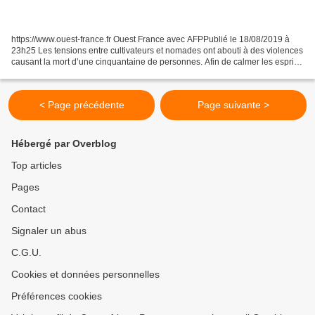
https://www.ouest-france.fr Ouest France avec AFPPublié le 18/08/2019 à
23h25 Les tensions entre cultivateurs et nomades ont abouti à des violences
causant la mort d’une cinquantaine de personnes. Afin de calmer les esprits,
le président a déclaré l’état...
< Page précédente
Page suivante >
Hébergé par Overblog
Top articles
Pages
Contact
Signaler un abus
C.G.U.
Cookies et données personnelles
Préférences cookies