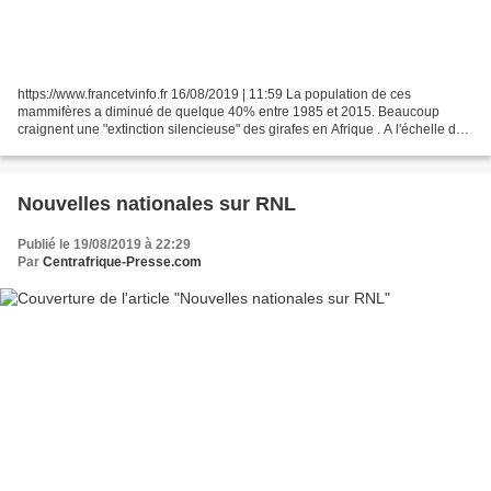
https://www.francetvinfo.fr 16/08/2019 | 11:59 La population de ces
mammifères a diminué de quelque 40% entre 1985 et 2015. Beaucoup
craignent une "extinction silencieuse" des girafes en Afrique . A l'échelle du
continent, la population de ces mammifères...
Nouvelles nationales sur RNL
Publié le 19/08/2019 à 22:29
Par
Centrafrique-Presse.com