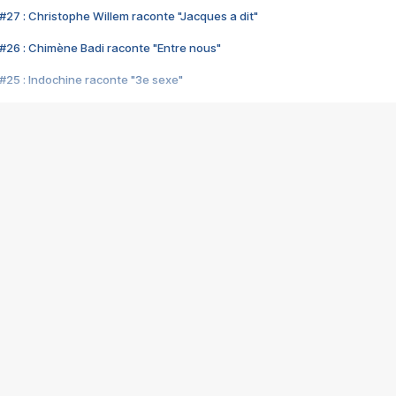
#27 : Christophe Willem raconte "Jacques a dit"
#26 : Chimène Badi raconte "Entre nous"
#25 : Indochine raconte "3e sexe"
#24 : Zaho raconte "C'est chelou"
#23 : Patrick Bruel raconte "Au café des délices"
#22 : Kyo raconte "Le chemin"
#21 : Nolwenn Leroy raconte "Cassé"
#20 : Patrick Hernandez raconte "Born to be alive"
#19 : Lorie raconte "Près de moi"
#18 : Michael Jones raconte "A nos actes manqués" (avec Jean-Jacque
#17 : Khaled raconte "Aïcha"
#16 : Corneille raconte "Parce qu'on vient de loin"