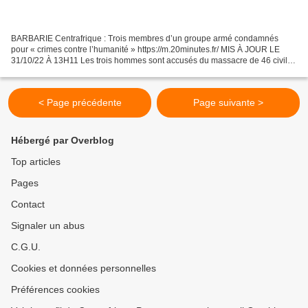
BARBARIE Centrafrique : Trois membres d’un groupe armé condamnés
pour « crimes contre l’humanité » https://m.20minutes.fr/ MIS À JOUR LE
31/10/22 À 13H11 Les trois hommes sont accusés du massacre de 46 civils
dans des villages du nord-ouest en mai 2019...
< Page précédente
Page suivante >
Hébergé par Overblog
Top articles
Pages
Contact
Signaler un abus
C.G.U.
Cookies et données personnelles
Préférences cookies