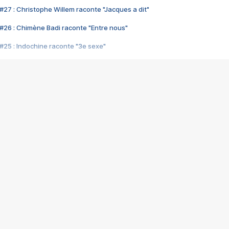
#27 : Christophe Willem raconte "Jacques a dit"
#26 : Chimène Badi raconte "Entre nous"
#25 : Indochine raconte "3e sexe"
#24 : Zaho raconte "C'est chelou"
#23 : Patrick Bruel raconte "Au café des délices"
#22 : Kyo raconte "Le chemin"
#21 : Nolwenn Leroy raconte "Cassé"
#20 : Patrick Hernandez raconte "Born to be alive"
#19 : Lorie raconte "Près de moi"
#18 : Michael Jones raconte "A nos actes manqués" (avec Jean-Jacque
#17 : Khaled raconte "Aïcha"
#16 : Corneille raconte "Parce qu'on vient de loin"