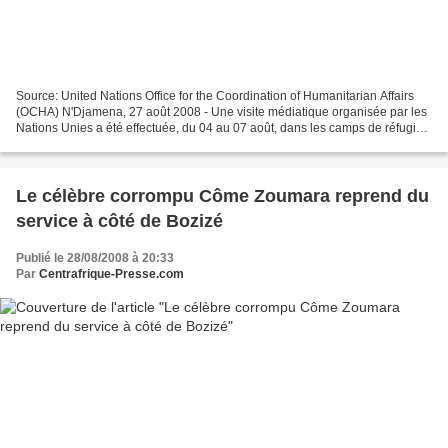
Source: United Nations Office for the Coordination of Humanitarian Affairs
(OCHA) N'Djamena, 27 août 2008 - Une visite médiatique organisée par les
Nations Unies a été effectuée, du 04 au 07 août, dans les camps de réfugiés
centrafricains à Goré au sud...
Le célèbre corrompu Côme Zoumara reprend du
service à côté de Bozizé
Publié le 28/08/2008 à 20:33
Par
Centrafrique-Presse.com