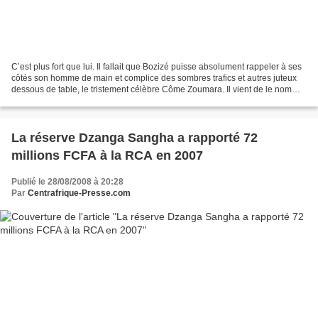
C’est plus fort que lui. Il fallait que Bozizé puisse absolument rappeler à ses
côtés son homme de main et complice des sombres trafics et autres juteux
dessous de table, le tristement célèbre Côme Zoumara. Il vient de le nommer
ministre conseiller porte...
La réserve Dzanga Sangha a rapporté 72
millions FCFA à la RCA en 2007
Publié le 28/08/2008 à 20:28
Par
Centrafrique-Presse.com