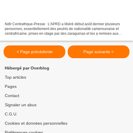
Ndlr Centrafrique-Presse : L'APRD a libéré début août dernier plusieurs
personnes, essentiellement des peuhls de nationalité camerounaise et
centrafricaine, prises en otage par des zaraguinas et les a remises aux
autorités camerounaises et centrafricaines....
< Page précédente
Page suivante >
Hébergé par Overblog
Top articles
Pages
Contact
Signaler un abus
C.G.U.
Cookies et données personnelles
Préférences cookies