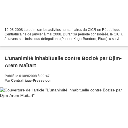
19-08-2008 Le point sur les activités humanitaires du CICR en République
Centrafricaine de janvier à mai 2008. Durant la période considérée, le CICR,
à travers ses trois sous-délégations (Paoua, Kaga-Bandoro, Birao), a suivi la
situation humanitaire dans...
L’unanimité inhabituelle contre Bozizé par Djim-
Arem Maïtart
Publié le 01/09/2008 à 00:47
Par
Centrafrique-Presse.com