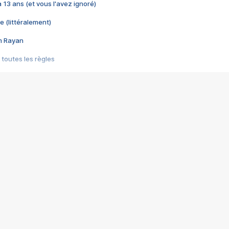
 a 13 ans (et vous l'avez ignoré)
e (littéralement)
im Rayan
 toutes les règles
s les jeux vidéo
us choquant de Rockstar ? - Le scandale BULLY
e plus moche de Steam
du RÊVE tourne au CAUCHEMAR
pendant 8 heures
it… à tort
umiliés par un jeu vidéo
ire - Final Fantasy 8
ti un empire - Age of Empires