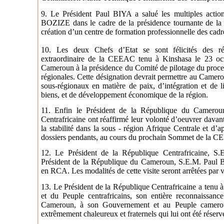
9. Le Président Paul BIYA a salué les multiples actio
BOZIZE dans le cadre de la présidence tournante de l
création d’un centre de formation professionnelle des cadr
10. Les deux Chefs d’Etat se sont félicités des 
extraordinaire de la CEEAC tenu à Kinshasa le 23 oct
Cameroun à la présidence du Comité de pilotage du proces
régionales. Cette désignation devrait permettre au Camerou
sous-régionaux en matière de paix, d’intégration et de l
biens, et de développement économique de la région.
11. Enfin le Président de la République du Cameroun
Centrafricaine ont réaffirmé leur volonté d’oeuvrer davan
la stabilité dans la sous - région Afrique Centrale et d’a
dossiers pendants, au cours du prochain Sommet de la 
12. Le Président de la République Centrafricaine, S
Président de la République du Cameroun, S.E.M. Paul BIY
en RCA. Les modalités de cette visite seront arrêtées par 
13. Le Président de la République Centrafricaine a ten
et du Peuple centrafricains, son entière reconnaissan
Cameroun, à son Gouvernement et au Peuple camerounai
extrêmement chaleureux et fraternels qui lui ont été réserv