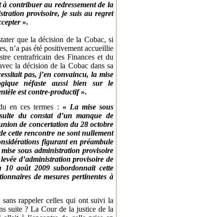
 et à contribuer au redressement de la
tration provisoire, je suis au regret
ccepter
».
ater que la décision de la Cobac, si
es, n’a pas été positivement accueillie
istre centrafricain des Finances et du
vec la décision de la Cobac dans sa
ssitait pas, j’en convaincu, la mise
logique néfaste aussi bien sur le
ntèle est contre-productif
».
ndu en ces termes :
«
La mise sous
ésulte du constat d’un manque de
éunion de concertation du 28 octobre
de cette rencontre ne sont nullement
onsidérations figurant en préambule
mise sous administration provisoire
 levée d’administration provisoire de
u 10 août 2009 subordonnait cette
tionnaires de mesures pertinentes à
 sans rappeler celles qui ont suivi la
ns suite ? La Cour de la justice de la