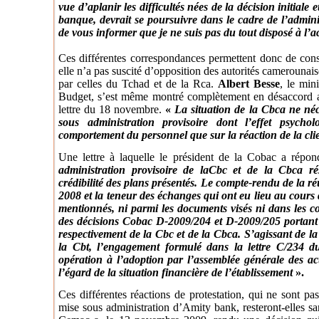
vue d’aplanir les difficultés nées de la décision initiale
banque, devrait se poursuivre dans le cadre de l’adminis
de vous informer que je ne suis pas du tout disposé à l’a
Ces différentes correspondances permettent donc de const
elle n’a pas suscité d’opposition des autorités camerounais
par celles du Tchad et de la Rca.
Albert Besse
, le min
Budget, s’est même montré complètement en désaccord a
lettre du 18 novembre.
«
La situation de la Cbca ne néce
sous administration provisoire dont l’effet psycho
comportement du personnel que sur la réaction de la clie
Une lettre à laquelle le président de la Cobac a répo
administration provisoire de laCbc et de la Cbca r
crédibilité des plans présentés. Le compte-rendu de la r
2008 et la teneur des échanges qui ont eu lieu au cours 
mentionnés, ni parmi les documents visés ni dans les c
des décisions Cobac D-2009/204 et D-2009/205 portant 
respectivement de la Cbc et de la Cbca. S’agissant de la
la Cbt, l’engagement formulé dans la lettre C/234 d
opération à l’adoption par l’assemblée générale des ac
l’égard de la situation financière de l’établissement
».
Ces différentes réactions de protestation, qui ne sont pas
mise sous administration d’Amity bank, resteront-elles sa