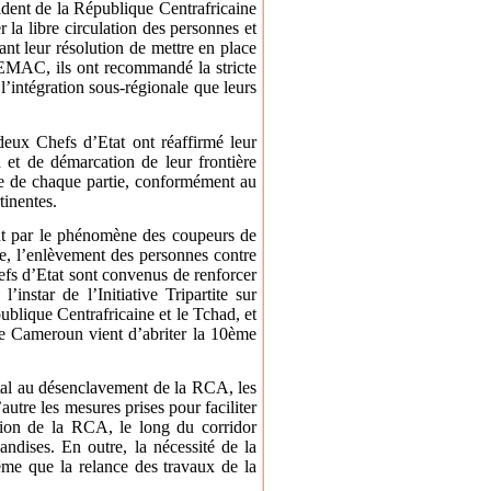
dent de la République Centrafricaine
r la libre circulation des personnes et
ant leur résolution de mettre en place
CEMAC, ils ont recommandé la stricte
l’intégration sous-régionale que leurs
deux Chefs d’Etat ont réaffirmé leur
 et de démarcation de leur frontière
iale de chaque partie, conformément au
tinentes.
ent par le phénomène des coupeurs de
bre, l’enlèvement des personnes contre
efs d’Etat sont convenus de renforcer
’instar de l’Initiative Tripartite sur
publique Centrafricaine et le Tchad, et
le Cameroun vient d’abriter la 10ème
vital au désenclavement de la RCA, les
utre les mesures prises pour faciliter
ation de la RCA, le long du corridor
ndises. En outre, la nécessité de la
ême que la relance des travaux de la
.