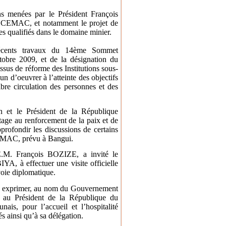
ns menées par le Président François
a CEMAC, et notamment le projet de
es qualifiés dans le domaine minier.
récents travaux du 14ème Sommet
obre 2009, et de la désignation du
sus de réforme des Institutions sous-
n d’oeuvrer à l’atteinte des objectifs
ibre circulation des personnes et des
 et le Président de la République
tage au renforcement de la paix et de
pprofondir les discussions de certains
CEMAC, prévu à Bangui.
.E.M. François BOZIZE, a invité le
A, à effectuer une visite officielle
voie diplomatique.
u à exprimer, au nom du Gouvernement
ce au Président de la République du
s, pour l’accueil et l’hospitalité
és ainsi qu’à sa délégation.