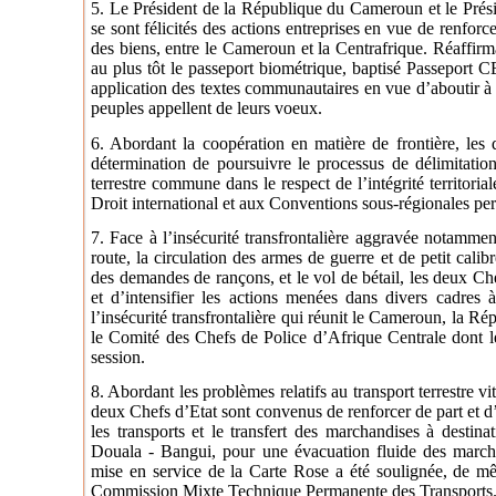
5. Le Président de la République du Cameroun et le Prési
se sont félicités des actions entreprises en vue de renforce
des biens, entre le Cameroun et la Centrafrique. Réaffirm
au plus tôt le passeport biométrique, baptisé Passeport 
application des textes communautaires en vue d’aboutir à 
peuples appellent de leurs voeux.
6. Abordant la coopération en matière de frontière, les 
détermination de poursuivre le processus de délimitation
terrestre commune dans le respect de l’intégrité territor
Droit international et aux Conventions sous-régionales per
7. Face à l’insécurité transfrontalière aggravée notamm
route, la circulation des armes de guerre et de petit cali
des demandes de rançons, et le vol de bétail, les deux Ch
et d’intensifier les actions menées dans divers cadres à l
l’insécurité transfrontalière qui réunit le Cameroun, la Ré
le Comité des Chefs de Police d’Afrique Centrale dont 
session.
8. Abordant les problèmes relatifs au transport terrestre 
deux Chefs d’Etat sont convenus de renforcer de part et d’a
les transports et le transfert des marchandises à destin
Douala - Bangui, pour une évacuation fluide des marcha
mise en service de la Carte Rose a été soulignée, de m
Commission Mixte Technique Permanente des Transports