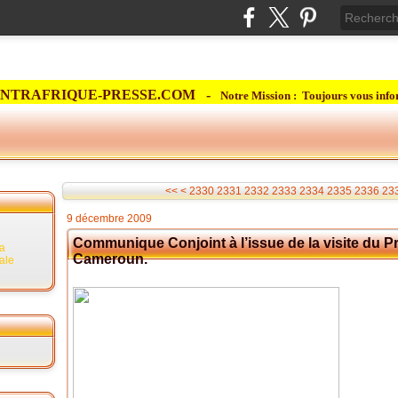
NTRAFRIQUE-PRESSE.COM -
Notre Mission : Toujours vous info
2300
2310
2320
<<
<
2330
2331
2332
2333
2334
2335
2336
23
9 décembre 2009
Communique Conjoint à l’issue de la visite du Pr
la
Cameroun.
rale