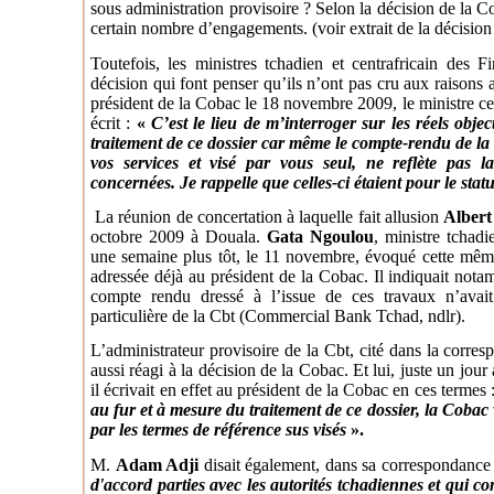
sous administration provisoire ? Selon la décision de la 
certain nombre d’engagements. (voir extrait de la décision 
Toutefois, les ministres tchadien et centrafricain des F
décision qui font penser qu’ils n’ont pas cru aux raisons
président de la Cobac le 18 novembre 2009, le ministre ce
écrit :
«
C’est le lieu de m’interroger sur les réels obje
traitement de ce dossier car même le compte-rendu de la
vos services et visé par vous seul, ne reflète pas la
concernées. Je rappelle que celles-ci étaient pour le stat
La réunion de concertation à laquelle fait allusion
Albert
octobre 2009 à Douala.
Gata Ngoulou
, ministre tchad
une semaine plus tôt, le 11 novembre, évoqué cette mêm
adressée déjà au président de la Cobac. Il indiquait not
compte rendu dressé à l’issue de ces travaux n’avai
particulière de la Cbt (Commercial Bank Tchad, ndlr).
L’administrateur provisoire de la Cbt, cité dans la corr
aussi réagi à la décision de la Cobac. Et lui, juste un jou
il écrivait en effet au président de la Cobac en ces termes 
au fur et à mesure du traitement de ce dossier, la Cobac 
par les termes de référence sus visés
».
M.
Adam Adji
disait également, dans sa correspondance 
d'accord parties avec les autorités tchadiennes et qui c