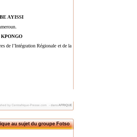
BE AYISSI
Cameroun.
ne KPONGO
es de l’Intégration Régionale et de la
shed by Centrafrique-Presse.com
-
dans
AFRIQUE
rique au sujet du groupe Fotso