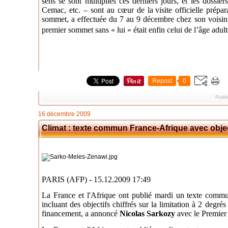
sens se sont multipliés ces derniers jours, et les dossie
Cemac, etc. – sont au cœur de la
visite officielle prépar
sommet, a effectuée du 7 au 9 décembre chez son voisin, 
premier sommet sans « lui » était enfin celui de l’âge adult
Repost
0
Publi
16 décembre 2009
Climat : texte commun France-Afrique avec object
PARIS (AFP) - 15.12.2009 17:49
La France et l'Afrique ont publié mardi un texte comm
incluant des objectifs chiffrés sur la limitation à 2 degré
financement, a annoncé
Nicolas Sarkozy
avec le Premier 