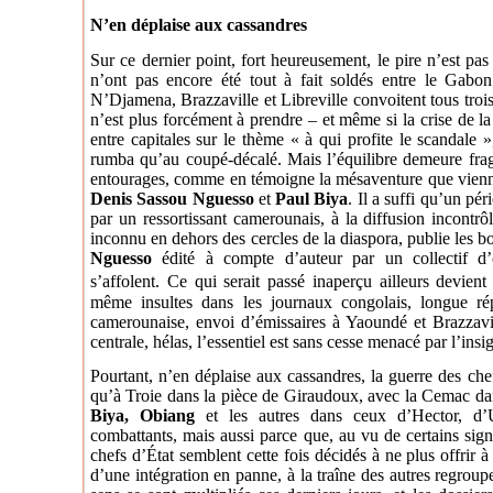
N’en déplaise aux cassandres
Sur ce dernier point, fort heureusement, le pire n’est pa
n’ont pas encore été tout à fait soldés entre le Gabo
N’Djamena, Brazzaville et Libreville convoitent tous trois 
n’est plus forcément à prendre – et même si la crise de l
entre capitales sur le thème « à qui profite le scandale 
rumba qu’au coupé-décalé. Mais l’équilibre demeure fragi
entourages, comme en témoigne la mésaventure que vienne
Denis Sassou Nguesso
et
Paul Biya
. Il a suffi qu’un pé
par un ressortissant camerounais, à la diffusion incontrô
inconnu en dehors des cercles de la diaspora, publie les bon
Nguesso
édité à compte d’auteur par un collectif d
s’affolent. Ce qui serait passé inaperçu ailleurs devient 
même insultes dans les journaux congolais, longue ré
camerounaise, envoi d’émissaires à Yaoundé et Brazzav
centrale, hélas, l’essentiel est sans cesse menacé par l’insig
Pourtant, n’en déplaise aux cassandres, la guerre des che
qu’à Troie dans la pièce de Giraudoux, avec la Cemac dan
Biya, Obiang
et les autres dans ceux d’Hector, d
combattants, mais aussi parce que, au vu de certains sign
chefs d’État semblent cette fois décidés à ne plus offrir à
d’une intégration en panne, à la traîne des autres regrou