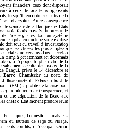
 moyens financiers, ceux dont disposait
ieurs à ceux de tous leurs opposants
is, lorsqu’il rencontre ses pairs de la
idé ses adversaires. Autre conséquence
x
: le
scandale
de la Banque des États
ements de fonds massifs du bureau de
 de l’iceberg, c’est tout un système
cennies qui a en quelque sorte explosé
le doit tout au travail d’investigation
rai que les choses les plus simples à
 est clair que certains dans la région
 un terme à cet étonnant (et désormais
abon, à l’époque le plus riche de la
ssablement occulte des avoirs de la
de Bangui, prévu le 14 décembre et
e Barro Chambrier
au poste de
and illusionniste du Palais du bord de
ional (FMI) a profité de la crise pour
rance) un minimum de transparence, et
ion et une adaptation de la Beac aux
les chefs d’État sachent prendre leurs
dynastiques, la question – mais est-
tera du fauteuil de sage du village,
s petits conflits, qu’occupait
Omar