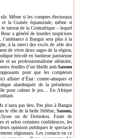
s sûr. Même si les comptes électoraux
n et la Guinée équatoriale, même si
le tutorat de la Centrafrique – lequel
a Beac a généré de lourdes suspicions
», l’ambiance à Bangui sera plus à la
le, à la merci des excès de zèle des
nt de vivre deux sages de la région,
riodique bricolé en banlieue parisienne
lée et au professionnalisme aléatoire,
nes feuilles d’un libelle anti-
Sassou
’opposants pour que les compteurs
ici affaire d’État
: contre-attaques et
plique alambiquée de la présidence
ille pour calmer le jeu… En Afrique
nifiant.
fs n’aura pas lieu. Pas plus à Bangui
s le rôle de la belle Hélène,
Sassou,
’Ulysse ou de Demokos. Faute de
es et selon certaines confidences, les
 leurs opinions publiques le spectacle
pements régionaux. Les contacts en ce