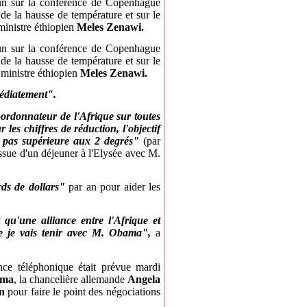
un sur la conférence de Copenhague
s de la hausse de température et sur le
ministre éthiopien
Meles Zenawi.
un sur la conférence de Copenhague
s de la hausse de température et sur le
ministre éthiopien
Meles Zenawi.
édiatement".
rdonnateur de l'Afrique sur toutes
es chiffres de réduction, l'objectif
t pas supérieure aux 2 degrés"
(par
issue d'un déjeuner à l'Elysée avec M.
rds de dollars"
par an pour aider les
 qu'une alliance entre l'Afrique et
ue je vais tenir avec M. Obama",
a
ce téléphonique était prévue mardi
ama
, la chancelière allemande
Angela
n
pour faire le point des négociations