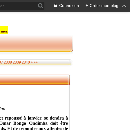
Connexion
+
Créer mon blog
rmer.
2350
2360
2370
2380
2390
2400
2500
37
2338
2339
2340
>
>>
dan
 repoussé à janvier, se tiendra à
d’Omar Bongo Ondimba doit être
ends. Et de répondre aux attentes de