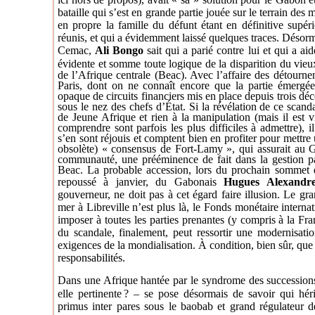
bataille qui s’est en grande partie jouée sur le terrain des
en propre la famille du défunt étant en définitive supér
réunis, et qui a évidemment laissé quelques traces. Désorma
Cemac,
Ali Bongo
sait qui a parié contre lui et qui a a
évidente et somme toute logique de la disparition du vieu
de l’Afrique centrale (Beac). Avec l’affaire des détourn
Paris, dont on ne connaît encore que la partie émergée
opaque de circuits financiers mis en place depuis trois dé
sous le nez des chefs d’État. Si la révélation de ce scanda
de Jeune Afrique et rien à la manipulation (mais il est v
comprendre sont parfois les plus difficiles à admettre), il
s’en sont réjouis et comptent bien en profiter pour mettre
obsolète) « consensus de Fort-Lamy », qui assurait au G
communauté, une prééminence de fait dans la gestion pa
Beac. La probable accession, lors du prochain sommet 
repoussé à janvier
,
du Gabonais
Hugues Alexandr
gouverneur, ne doit pas à cet égard faire illusion. Le gr
mer à Libreville n’est plus là, le Fonds monétaire internat
imposer à toutes les parties prenantes (y compris à la F
du scandale, finalement, peut ressortir une modernisat
exigences de la mondialisation. À condition, bien sûr, que 
responsabilités.
Dans une Afrique hantée par le syndrome des successions 
elle pertinente
? – se pose désormais de savoir qui héri
primus inter pares sous le baobab et grand régulateur de