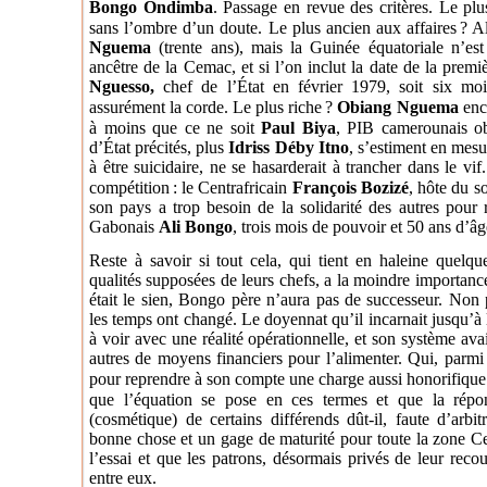
Bongo Ondimba
. Passage en revue des critères. Le plu
sans l’ombre d’un doute. Le plus ancien aux affaires
? A
Nguema
(trente ans), mais la Guinée équatoriale n’e
ancêtre de la Cemac, et si l’on inclut la date de la premi
Nguesso,
chef de l’État en février 1979, soit six moi
assurément la corde. Le plus riche
?
Obiang Nguema
enco
à moins que ce ne soit
Paul Biya
, PIB camerounais ob
d’État précités, plus
Idriss Déby Itno
, s’estiment en mesur
à être suicidaire, ne se hasarderait à trancher dans le vi
compétition
: le Centrafricain
François Bozizé
, hôte du s
son pays a trop besoin de la solidarité des autres pour r
Gabonais
Ali Bongo
, trois mois de pouvoir et 50 ans d’â
Reste à savoir si tout cela, qui tient en haleine quelq
qualités supposées de leurs chefs, a la moindre importance.
était le sien, Bongo père n’aura pas de successeur. Non p
les temps ont changé. Le doyennat qu’il incarnait jusqu’à 
à voir avec une réalité opérationnelle, et son système avai
autres de moyens financiers pour l’alimenter. Qui, parmi 
pour reprendre à son compte une charge aussi honorifique
que l’équation se pose en ces termes et que la répon
(cosmétique) de certains différends dût-il, faute d’arbit
bonne chose et un gage de maturité pour toute la zone Ce
l’essai et que les patrons, désormais privés de leur rec
entre eux.