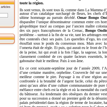
toute la région.
articles
Ils sont venus, ils sont tous là, comme dans La Mamma d
autour d’un catafalque surchargé de fleurs, les chefs d’
ultime hommage au parrain décédé.
Omar Bongo On
disparaître l’unique dénominateur commun entre ces hom
géopolitique tracé au compas par l’ancien maître coloni
des six pays francophones de la Cemac,
Bongo Ondi
problème – surtout à la fin de sa vie, tant les arbitrages r
être contestés chez ses pairs. Les querelles d’ego, les conf
étouffait sous le poids du consensus mou. Mais avec lui 
l’omerta était de règle. Et puis, qui aurait eu le front de l’h
de la peine, lui qui avait à la fois l’âge, la sagesse, la l
classement combiné de ces quatre facteurs essentiels, 
gabonaise était le meilleur. Paix à son âme.
En ce cent soixante-septième jour de l’année 2009, l’Af
d’une certaine manière, orpheline. Couvercle ôté sur une 
meilleur comme le pire. Paysage à nu d’une région a
confrontée à la brutalité de l’argent facile, celui du pétr
ainsi qu’aux aléas d’une culture communautaire de pure f
méfiance entre chefs est la règle et où la mentalité du cueil
du bâtisseur. Au lendemain des obsèques du dernier ves
pour sa succession a donné un premier goût de la désunio
palais présidentiel dans la région (le terme de locataire, ha
ici hors de propos), avait « sa » solution pour le Gabon 