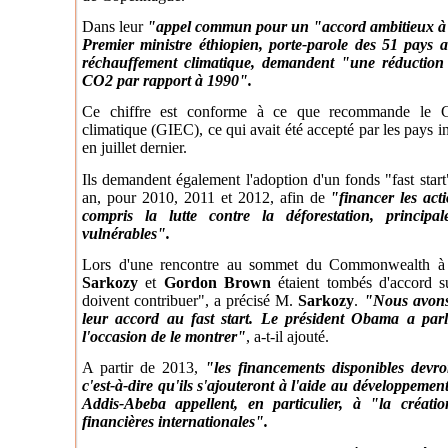
Dans leur
"appel commun pour un "accord ambitieux à C
Premier ministre éthiopien, porte-parole des 51 pays a
réchauffement climatique, demandent "une réduction
CO2 par rapport à 1990".
Ce chiffre est conforme à ce que recommande le Gr
climatique (GIEC), ce qui avait été accepté par les pays ind
en juillet dernier.
Ils demandent également l'adoption d'un fonds "fast start
an, pour 2010, 2011 et 2012, afin de
"financer les acti
compris la lutte contre la déforestation, princip
vulnérables".
Lors d'une rencontre au sommet du Commonwealth à 
Sarkozy
et
Gordon Brown
étaient tombés d'accord su
doivent contribuer", a précisé M.
Sarkozy
.
"Nous avons
leur accord au fast start. Le président Obama a parlé
l'occasion de le montrer"
, a-t-il ajouté.
A partir de 2013,
"les financements disponibles devron
c'est-à-dire qu'ils s'ajouteront à l'aide au développement,
Addis-Abeba appellent, en particulier, à "la créati
financières internationales".