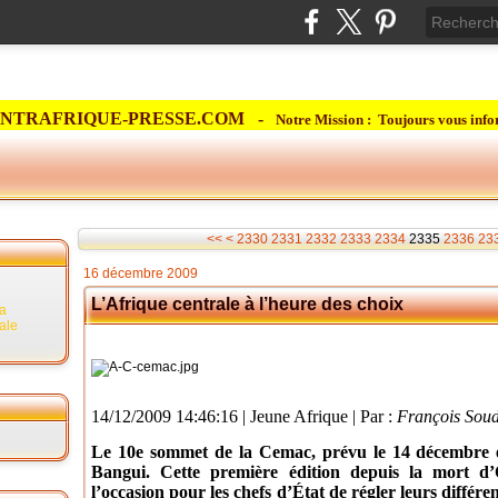
NTRAFRIQUE-PRESSE.COM -
Notre Mission : Toujours vous info
2300
2310
2320
<<
<
2330
2331
2332
2333
2334
2335
2336
23
16 décembre 2009
L’Afrique centrale à l’heure des choix
la
rale
14/12/2009 14:46:16 | Jeune Afrique | Par :
François Sou
Le 10e sommet de la Cemac, prévu le 14 décembre et
Bangui. Cette première édition depuis la mort 
l’occasion pour les chefs d’État de régler leurs différ