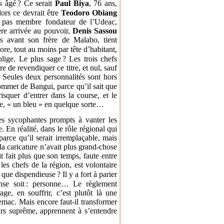
s âgé
? Ce serait
Paul Biya
, 76 ans,
lors ce devrait être
Teodoro Obiang
st pas membre fondateur de l’Udeac,
ère arrivée au pouvoir,
Denis Sassou
s avant son frère de Malabo, tient
re, tout au moins par tête d’habitant,
lige. Le plus sage
? Les trois chefs
e de revendiquer ce titre, et nul, sauf
f. Seules deux personnalités sont hors
ommet de Bangui, parce qu’il sait que
isquer d’entrer dans la course, et le
ge, « un bleu » en quelque sorte…
ues sycophantes prompts à vanter les
 En réalité, dans le rôle régional qui
arce qu’il serait irremplaçable, mais
la caricature n’avait plus grand-chose
t fait plus que son temps, faute entre
les chefs de la région, est volontaire
 que dispendieuse
? Il y a fort à parier
se soit
: personne… Le règlement
rage, en souffrir, c’est plutôt là une
mac. Mais encore faut-il transformer
ours suprême, apprennent à s’entendre