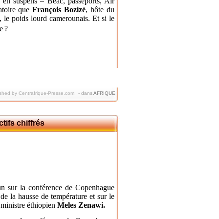
rs en suspens – Beac, passeports, Air
atoire
que
François Bozizé
, hôte du
le poids lourd camerounais. Et si le
e
?
shed by Centrafrique-Presse.com
-
dans
AFRIQUE
ifs chiffrés
un sur la conférence de Copenhague
s de la hausse de température et sur le
ministre éthiopien
Meles Zenawi.