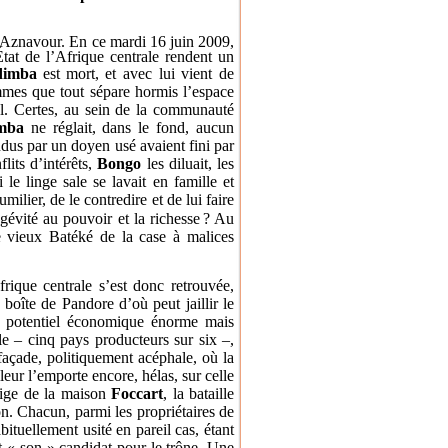
’Aznavour. En ce mardi 16 juin 2009,
État de l’Afrique centrale rendent un
dimba
est
mort
,
et avec lui vient de
mes que tout sépare hormis l’espace
al. Certes, au sein de la communauté
mba
ne réglait, dans le fond, aucun
endus par un doyen usé avaient fini par
lits d’intérêts,
Bongo
les diluait, les
le linge sale se lavait en famille et
umilier, de le contredire et de lui faire
ongévité au pouvoir et la richesse
? Au
le vieux Batéké de la case à malices
rique centrale s’est donc retrouvée,
boîte de Pandore d’où peut jaillir le
u potentiel économique énorme mais
ole – cinq pays producteurs sur six –,
açade, politiquement acéphale, où la
leur l’emporte encore, hélas, sur celle
tige de la maison
Foccart
, la bataille
n. Chacun, parmi les propriétaires de
bituellement usité en pareil cas, étant
et « son » candidat pour le trône. Une