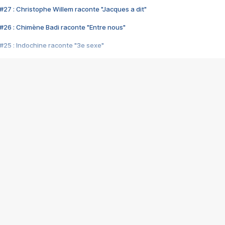
#27 : Christophe Willem raconte "Jacques a dit"
#26 : Chimène Badi raconte "Entre nous"
#25 : Indochine raconte "3e sexe"
#24 : Zaho raconte "C'est chelou"
#23 : Patrick Bruel raconte "Au café des délices"
#22 : Kyo raconte "Le chemin"
#21 : Nolwenn Leroy raconte "Cassé"
#20 : Patrick Hernandez raconte "Born to be alive"
#19 : Lorie raconte "Près de moi"
#18 : Michael Jones raconte "A nos actes manqués" (avec Jean-Jacque
#17 : Khaled raconte "Aïcha"
#16 : Corneille raconte "Parce qu'on vient de loin"