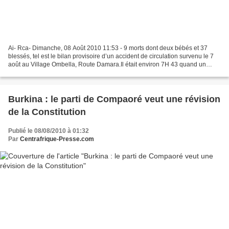
Ai- Rca- Dimanche, 08 Août 2010 11:53 - 9 morts dont deux bébés et 37
blessés, tel est le bilan provisoire d’un accident de circulation survenu le 7
août au Village Ombella, Route Damara.Il était environ 7H 43 quand un
véhicule de marque Renault immatriculé...
Burkina : le parti de Compaoré veut une révision
de la Constitution
Publié le 08/08/2010 à 01:32
Par
Centrafrique-Presse.com