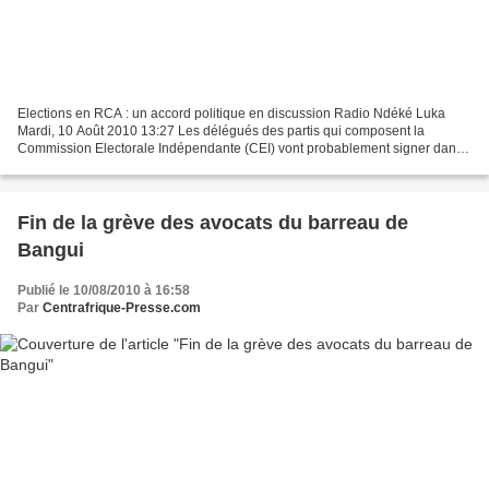
Elections en RCA : un accord politique en discussion Radio Ndéké Luka
Mardi, 10 Août 2010 13:27 Les délégués des partis qui composent la
Commission Electorale Indépendante (CEI) vont probablement signer dans
le courant de ce mardi 10 août un accord sur...
Fin de la grève des avocats du barreau de
Bangui
Publié le 10/08/2010 à 16:58
Par
Centrafrique-Presse.com