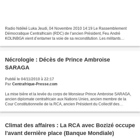
Radio Ndéké Luka Jeudi, 04 Novembre 2010 14:19 Le Rassemblement
Démocratique Centrafricain (RDC) de l’ancien Président, Feu André
KOLINBGA vient d’entamer la voie de sa reconstitution. Les militants
tiennent depuis le 04 novembre 2010 le Congrès national...
Nécrologie : Décès de Prince Ambroise
SARAGA
Publié le 04/11/2010 à 22:17
Par
Centrafrique-Presse.com
La mise bière et la levée du corps de Monsieur Prince Ambroise SARAGA,
ancien diplomate centrafricain aux Nations Unies, ancien membre de la
Cour Constitutionnelle de la RCA, ancien Président du Collectif des
Centrafricains en France, décédé le mardi...
Climat des affaires : La RCA avec Bozizé occupe
l'avant dernière place (Banque Mondiale)