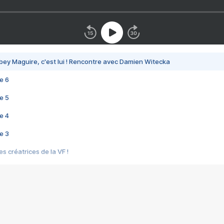
bey Maguire, c'est lui ! Rencontre avec Damien Witecka
e 6
e 5
e 4
e 3
s créatrices de la VF !
e 2
e 1
e Mektoub My Love arrive enfin ! Rencontre avec Shaïn Boumedine et Sal
i : après Toni en famille