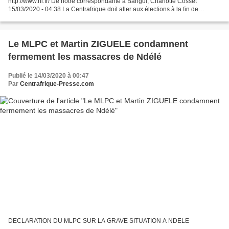
http://www.rfi.fr/ De notre correspondante à Bangui, Charlotte Cosset
15/03/2020 - 04:38 La Centrafrique doit aller aux élections à la fin de
l’année. Mais des voix s’élèvent contre...
Le MLPC et Martin ZIGUELE condamnent
fermement les massacres de Ndélé
Publié le 14/03/2020 à 00:47
Par
Centrafrique-Presse.com
DECLARATION DU MLPC SUR LA GRAVE SITUATION A NDELE