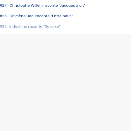
#27 : Christophe Willem raconte "Jacques a dit"
#26 : Chimène Badi raconte "Entre nous"
#25 : Indochine raconte "3e sexe"
#24 : Zaho raconte "C'est chelou"
#23 : Patrick Bruel raconte "Au café des délices"
#22 : Kyo raconte "Le chemin"
#21 : Nolwenn Leroy raconte "Cassé"
#20 : Patrick Hernandez raconte "Born to be alive"
#19 : Lorie raconte "Près de moi"
#18 : Michael Jones raconte "A nos actes manqués" (avec Jean-Jacque
#17 : Khaled raconte "Aïcha"
#16 : Corneille raconte "Parce qu'on vient de loin"