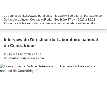
Lu pour vous https://www.liberation.fr/ https://www.liberation.fr/ Par Laurence
Defranoux , Vincent Coquaz et Florian Gouthière 17 avril 2020 à 18:02
Plusieurs articles sortis dans la presse américaine relancent le débat à
propos de l’origine du Sars-CoV-2....
Interview du Directeur du Laboratoire national
de Centrafrique
Publié le 22/04/2020 à 14:15
Par
Centrafrique-Presse.com