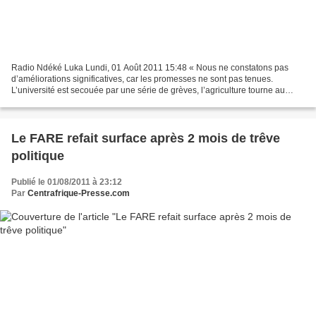
Radio Ndéké Luka Lundi, 01 Août 2011 15:48 « Nous ne constatons pas
d’améliorations significatives, car les promesses ne sont pas tenues.
L’université est secouée par une série de grèves, l’agriculture tourne au
ralenti, le prix du manioc est à la hausse,...
Le FARE refait surface après 2 mois de trêve
politique
Publié le 01/08/2011 à 23:12
Par
Centrafrique-Presse.com