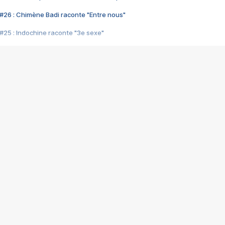
#26 : Chimène Badi raconte "Entre nous"
#25 : Indochine raconte "3e sexe"
#24 : Zaho raconte "C'est chelou"
#23 : Patrick Bruel raconte "Au café des délices"
#22 : Kyo raconte "Le chemin"
#21 : Nolwenn Leroy raconte "Cassé"
#20 : Patrick Hernandez raconte "Born to be alive"
#19 : Lorie raconte "Près de moi"
#18 : Michael Jones raconte "A nos actes manqués" (avec Jean-Jacque
#17 : Khaled raconte "Aïcha"
#16 : Corneille raconte "Parce qu'on vient de loin"
#15 : Indochine raconte "L'aventurier"