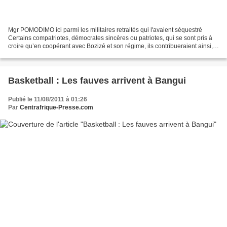
Mgr POMODIMO ici parmi les militaires retraités qui l'avaient séquestré
Certains compatriotes, démocrates sincères ou patriotes, qui se sont pris à
croire qu’en coopérant avec Bozizé et son régime, ils contribueraient ainsi,
eu égard à leur expérience,...
Basketball : Les fauves arrivent à Bangui
Publié le 11/08/2011 à 01:26
Par
Centrafrique-Presse.com