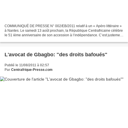
COMMUNIQUÉ DE PRESSE N° 002/EB/2011 relatif à un « Apéro littéraire »
à Nantes. Le samedi 13 août prochain, la République Centrafricaine célèbre
le 51 ième anniversaire de son accession à l’indépendance. C’est justement
pour marquer cet événement historique...
L'avocat de Gbagbo: "des droits bafoués"
Publié le 11/08/2011 à 02:57
Par
Centrafrique-Presse.com