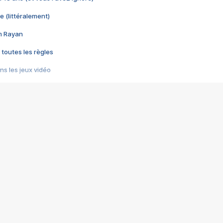
e (littéralement)
im Rayan
 toutes les règles
s les jeux vidéo
us choquant de Rockstar ? - Le scandale BULLY
e plus moche de Steam
du RÊVE tourne au CAUCHEMAR
pendant 8 heures
it… à tort
umiliés par un jeu vidéo
ire - Final Fantasy 8
ti un empire - Age of Empires