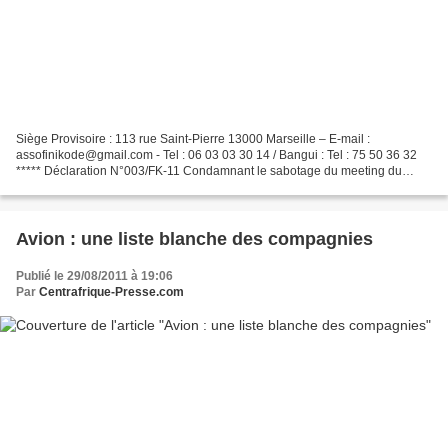
Siège Provisoire : 113 rue Saint-Pierre 13000 Marseille – E-mail :
assofinikode@gmail.com - Tel : 06 03 03 30 14 / Bangui : Tel : 75 50 36 32
***** Déclaration N°003/FK-11 Condamnant le sabotage du meeting du
FARE-2011 Le samedi 27 août 2011, nous avons...
Avion : une liste blanche des compagnies
Publié le 29/08/2011 à 19:06
Par
Centrafrique-Presse.com