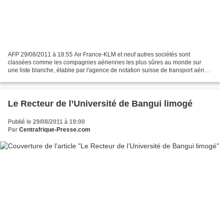
AFP 29/08/2011 à 18:55 Air France-KLM et neuf autres sociétés sont
classées comme les compagnies aériennes les plus sûres au monde sur
une liste blanche, établie par l'agence de notation suisse de transport aérien
ATRA et publiée aujourd'hui à Genève....
Le Recteur de l’Université de Bangui limogé
Publié le 29/08/2011 à 19:00
Par
Centrafrique-Presse.com