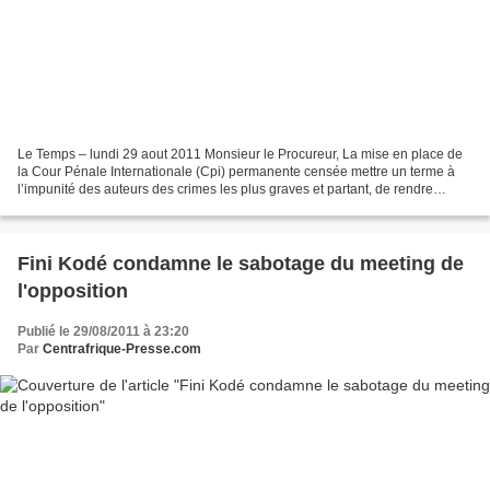
Le Temps – lundi 29 aout 2011 Monsieur le Procureur, La mise en place de
la Cour Pénale Internationale (Cpi) permanente censée mettre un terme à
l’impunité des auteurs des crimes les plus graves et partant, de rendre
justice aux nombreuses victimes souvent...
Fini Kodé condamne le sabotage du meeting de
l'opposition
Publié le 29/08/2011 à 23:20
Par
Centrafrique-Presse.com