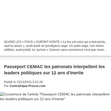
QUAND LES « FOUS » AURONT HONTE « Le fou est celui qui a tout perdu,
sauf la raison », avait avisé un prestigieux sage. Un autre sage, non moins
célèbre, avait prédit, lui, qu'une « Science sans conscience n'est que ruine
de l'âme ». Et la ruine de l'âme,...
Passeport CEMAC les patronats interpellent les
leaders politiques sur 12 ans d'inertie
Publié le 15/12/2011 à 01:28
Par
Centrafrique-Presse.com