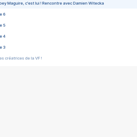
bey Maguire, c'est lui ! Rencontre avec Damien Witecka
e 6
e 5
e 4
e 3
s créatrices de la VF !
e 2
e 1
e Mektoub My Love arrive enfin ! Rencontre avec Shaïn Boumedine et Sal
i : après Toni en famille
elle réalise le bouleversant Dites lui que je l'aime
ais ! Rencontre autour de Vie privée de Rebecca Zlotowski
 de Marguerite, Grave... Rencontre avec Ella Rumpf