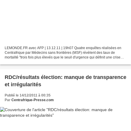
LEMONDE.FR avec AFP | 13.12.11 | 19h07 Quatre enquêtes réalisées en
Centrafrique par Médecins sans frontières (MSF) révèlent des taux de
mortalité "trois fois plus élevés que le seuil d'urgence qui définit une crise
humanitaire", annonce, mardi 13 décembre,...
RDC/résultats élection: manque de transparence
et irrégularités
Publié le 14/12/2011 à 00:35
Par
Centrafrique-Presse.com