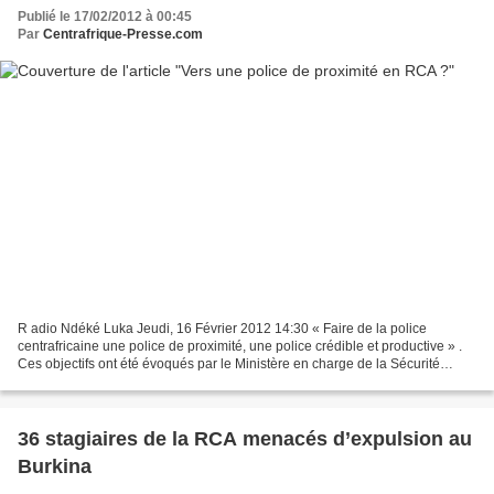
Publié le 17/02/2012 à 00:45
Par
Centrafrique-Presse.com
R adio Ndéké Luka Jeudi, 16 Février 2012 14:30 « Faire de la police
centrafricaine une police de proximité, une police crédible et productive » .
Ces objectifs ont été évoqués par le Ministère en charge de la Sécurité
Publique qui entend soigner l’image...
36 stagiaires de la RCA menacés d’expulsion au
Burkina