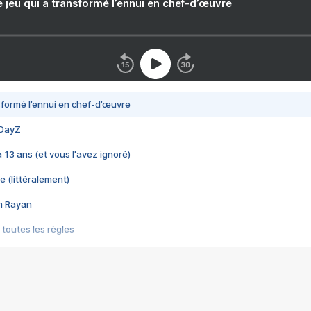
e jeu qui a transformé l’ennui en chef-d’œuvre
nsformé l’ennui en chef-d’œuvre
 DayZ
 a 13 ans (et vous l'avez ignoré)
e (littéralement)
im Rayan
 toutes les règles
s les jeux vidéo
us choquant de Rockstar ? - Le scandale BULLY
e plus moche de Steam