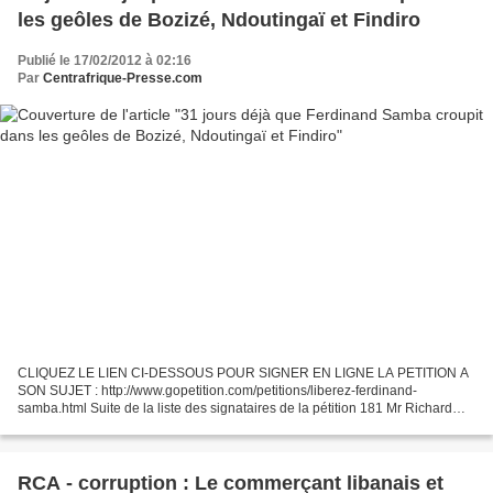
les geôles de Bozizé, Ndoutingaï et Findiro
Publié le 17/02/2012 à 02:16
Par
Centrafrique-Presse.com
CLIQUEZ LE LIEN CI-DESSOUS POUR SIGNER EN LIGNE LA PETITION A
SON SUJET : http://www.gopetition.com/petitions/liberez-ferdinand-
samba.html Suite de la liste des signataires de la pétition 181 Mr Richard
Bida-Siombo France View Feb 16, 2012 180 Mr Delmas...
RCA - corruption : Le commerçant libanais et