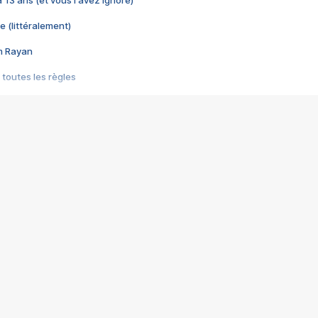
 a 13 ans (et vous l'avez ignoré)
e (littéralement)
im Rayan
 toutes les règles
s les jeux vidéo
us choquant de Rockstar ? - Le scandale BULLY
e plus moche de Steam
du RÊVE tourne au CAUCHEMAR
pendant 8 heures
it… à tort
umiliés par un jeu vidéo
ire - Final Fantasy 8
ti un empire - Age of Empires