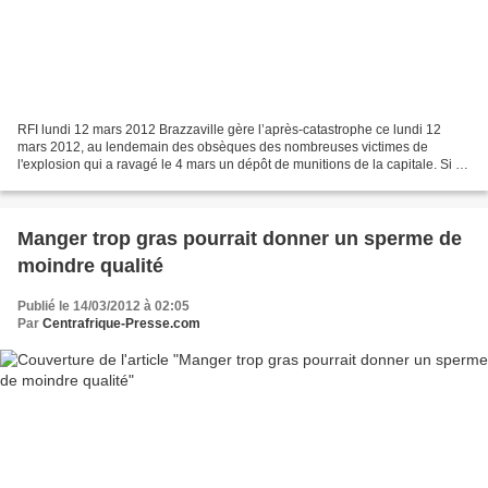
RFI lundi 12 mars 2012 Brazzaville gère l’après-catastrophe ce lundi 12
mars 2012, au lendemain des obsèques des nombreuses victimes de
l'explosion qui a ravagé le 4 mars un dépôt de munitions de la capitale. Si la
ville a repris son rythme habituel,...
Manger trop gras pourrait donner un sperme de
moindre qualité
Publié le 14/03/2012 à 02:05
Par
Centrafrique-Presse.com