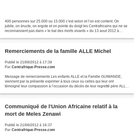
400 personnes sur 25.000 ou 15.000 c’est selon et l’on est content. On
jubile, on éructe, on ergote et on pointe du doigt les Centrafricains qui ne se
reconnaissent pas dans « le bal des morts vivants » du 13 aout 2012 à
Roissy en France. Et pourtant...
Remerciements de la famille ALLE Michel
Publié le 21/08/2012 à 17:38
Par
Centrafrique-Presse.com
Message de remerciements Les enfants ALLE et la Famille GUIWANDE,
viennent par la présente exprimer à tous ceux ou celles qui leur ont
témoigné leur compassion à l’occasion du décès de leur regretté père ALLE
MICHEL N’VENGUI KANGBA BIASSOU, leurs remerciements....
Communiqué de l'Union Africaine relatif à la
mort de Meles Zenawi
Publié le 21/08/2012 à 16:37
Par
Centrafrique-Presse.com