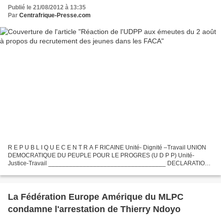
Publié le 21/08/2012 à 13:35
Par
Centrafrique-Presse.com
R E P U B L I Q U E C E N T R A F RICAINE Unité- Dignité –Travail UNION
DEMOCRATIQUE DU PEUPLE POUR LE PROGRES (U D P P) Unité-
Justice-Travail __________________________________ DECLARATION
Le Jeudi 2 Aout 2012, la ville de Bangui a été le théâtre de...
La Fédération Europe Amérique du MLPC
condamne l'arrestation de Thierry Ndoyo