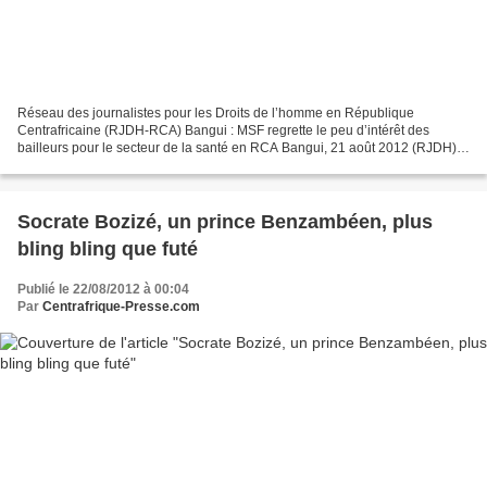
Réseau des journalistes pour les Droits de l’homme en République
Centrafricaine (RJDH-RCA) Bangui : MSF regrette le peu d’intérêt des
bailleurs pour le secteur de la santé en RCA Bangui, 21 août 2012 (RJDH) –
Le président international de l’ONG Médecins...
Socrate Bozizé, un prince Benzambéen, plus
bling bling que futé
Publié le 22/08/2012 à 00:04
Par
Centrafrique-Presse.com