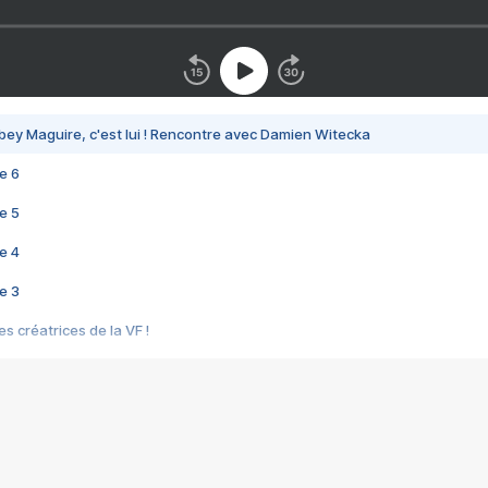
bey Maguire, c'est lui ! Rencontre avec Damien Witecka
e 6
e 5
e 4
e 3
s créatrices de la VF !
e 2
e 1
e Mektoub My Love arrive enfin ! Rencontre avec Shaïn Boumedine et Sal
i : après Toni en famille