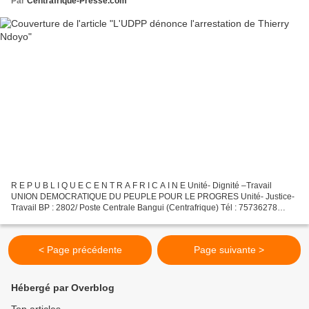
Par
Centrafrique-Presse.com
R E P U B L I Q U E C E N T R A F R I C A I N E Unité- Dignité –Travail
UNION DEMOCRATIQUE DU PEUPLE POUR LE PROGRES Unité- Justice-
Travail BP : 2802/ Poste Centrale Bangui (Centrafrique) Tél : 75736278
DECLARATION L’Union Démocratique du Peuple pour...
< Page précédente
Page suivante >
Hébergé par Overblog