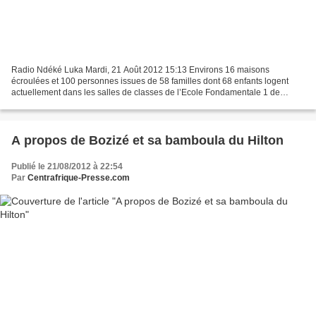
Radio Ndéké Luka Mardi, 21 Août 2012 15:13 Environs 16 maisons
écroulées et 100 personnes issues de 58 familles dont 68 enfants logent
actuellement dans les salles de classes de l’Ecole Fondamentale 1 de
Bangui-Bouchia dans le Sud-ouest centrafricain....
A propos de Bozizé et sa bamboula du Hilton
Publié le 21/08/2012 à 22:54
Par
Centrafrique-Presse.com