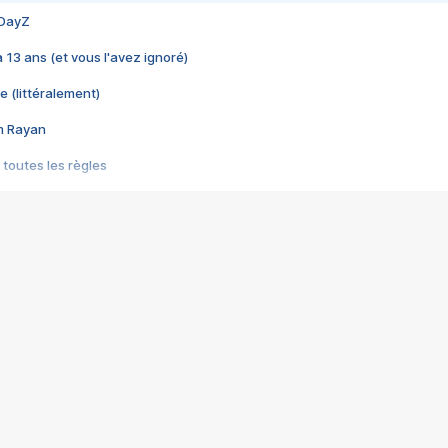
 DayZ
 a 13 ans (et vous l'avez ignoré)
e (littéralement)
im Rayan
 toutes les règles
s les jeux vidéo
us choquant de Rockstar ? - Le scandale BULLY
e plus moche de Steam
du RÊVE tourne au CAUCHEMAR
pendant 8 heures
it… à tort
umiliés par un jeu vidéo