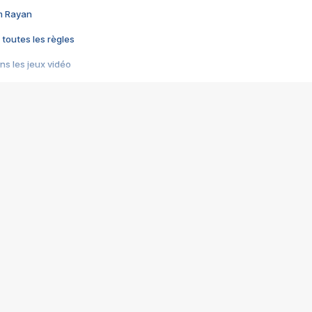
im Rayan
 toutes les règles
s les jeux vidéo
us choquant de Rockstar ? - Le scandale BULLY
e plus moche de Steam
du RÊVE tourne au CAUCHEMAR
pendant 8 heures
it… à tort
umiliés par un jeu vidéo
ire - Final Fantasy 8
ti un empire - Age of Empires
story DOFUS