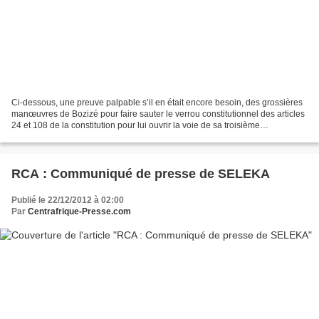
Ci-dessous, une preuve palpable s’il en était encore besoin, des grossières
manœuvres de Bozizé pour faire sauter le verrou constitutionnel des articles
24 et 108 de la constitution pour lui ouvrir la voie de sa troisième
candidature en 2016. La ficelle...
RCA : Communiqué de presse de SELEKA
Publié le 22/12/2012 à 02:00
Par
Centrafrique-Presse.com