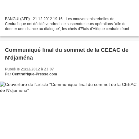
BANGUI (AFP) - 21.12.2012 19:16 - Les mouvements rebelles de
Centrafrique ont décidé vendredi de suspendre leurs opérations "afin de
donner une chance au dialogue", les chefs d'Etats d'Afrique centrale réunis à
N'Djamena demandant l'ouverture de négociations...
Communiqué final du sommet de la CEEAC de
N'djaména
Publié le 21/12/2012 à 23:07
Par
Centrafrique-Presse.com