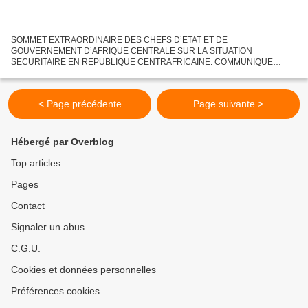
SOMMET EXTRAORDINAIRE DES CHEFS D’ETAT ET DE
GOUVERNEMENT D’AFRIQUE CENTRALE SUR LA SITUATION
SECURITAIRE EN REPUBLIQUE CENTRAFRICAINE. COMMUNIQUE
FINAL Ndjamena, le 21 Décembre 2012 Sur convocation du Président en
exercice de la Communauté Economique...
< Page précédente
Page suivante >
Hébergé par Overblog
Top articles
Pages
Contact
Signaler un abus
C.G.U.
Cookies et données personnelles
Préférences cookies