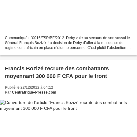
Communiqué n°0016/FSR/BE/2012. Deby vole au secours de son vassal le
Général François Bozizé. La décision de Deby d’aller à la rescousse du
régime centrafricain en place n’étonne personne. C’est plutôt l’abstention de
porter secours à Bozizé qui pourrait...
Francis Bozizé recrute des combattants
moyennant 300 000 F CFA pour le front
Publié le 22/12/2012 à 04:12
Par
Centrafrique-Presse.com