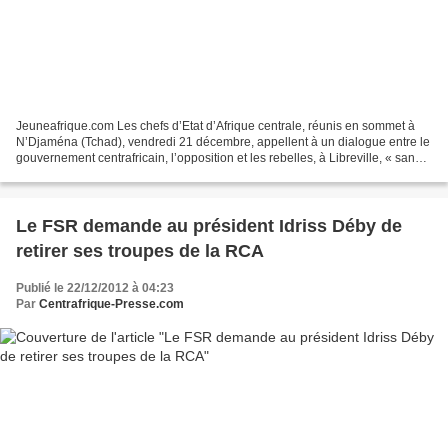
Jeuneafrique.com Les chefs d’Etat d’Afrique centrale, réunis en sommet à
N’Djaména (Tchad), vendredi 21 décembre, appellent à un dialogue entre le
gouvernement centrafricain, l’opposition et les rebelles, à Libreville, « sans
délai ». François Bozizé...
Le FSR demande au président Idriss Déby de
retirer ses troupes de la RCA
Publié le 22/12/2012 à 04:23
Par
Centrafrique-Presse.com