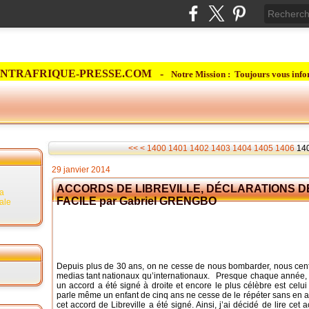
NTRAFRIQUE-PRESSE.COM -
Notre Mission : Toujours vous info
<<
<
1400
1401
1402
1403
1404
1405
1406
14
29 janvier 2014
ACCORDS DE LIBREVILLE, DÉCLARATIONS D
la
FACILE par Gabriel GRENGBO
rale
Depuis plus de 30 ans, on ne cesse de nous bombarder, nous centr
medias tant nationaux qu’internationaux. Presque chaque année, 
un accord a été signé à droite et encore le plus célèbre est celu
parle même un enfant de cinq ans ne cesse de le répéter sans en a
cet accord de Libreville a été signé. Ainsi, j’ai décidé de lire cet 