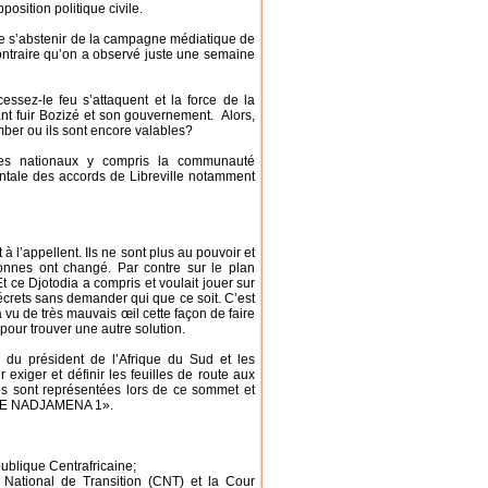
osition politique civile.
s de s’abstenir de la campagne médiatique de
e contraire qu’on a observé juste une semaine
ssez-le feu s’attaquent et la force de la
ant fuir Bozizé et son gouvernement. Alors,
omber ou ils sont encore valables?
ques nationaux y compris la communauté
entale des accords de Libreville notamment
à l’appellent. Ils ne sont plus au pouvoir et
s donnes ont changé. Par contre sur le plan
Et ce Djotodia a compris et voulait jouer sur
décrets sans demander qui que ce soit. C’est
a vu de très mauvais œil cette façon de faire
our trouver une autre solution.
 du président de l’Afrique du Sud et les
exiger et définir les feuilles de route aux
nes sont représentées lors de ce sommet et
N DE NADJAMENA 1».
blique Centrafricaine;
il National de Transition (CNT) et la Cour