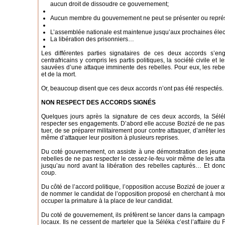
aucun droit de dissoudre ce gouvernement;
Aucun membre du gouvernement ne peut se présenter ou représe
L’assemblée nationale est maintenue jusqu’aux prochaines élec
La libération des prisonniers…
Les différentes parties signataires de ces deux accords s’eng
centrafricains y compris les partis politiques, la société civile et 
sauvées d’une attaque imminente des rebelles. Pour eux, les rebe
et de la mort.
Or, beaucoup disent que ces deux accords n’ont pas été respectés.
NON RESPECT DES ACCORDS SIGNÉS
Quelques jours après la signature de ces deux accords, la Sél
respecter ses engagements. D’abord elle accuse Bozizé de ne pas l
tuer, de se préparer militairement pour contre attaquer, d’arrêter
même d’attaquer leur position à plusieurs reprises.
Du coté gouvernement, on assiste à une démonstration des jeunes
rebelles de ne pas respecter le cessez-le-feu voir même de les atta
jusqu’au nord avant la libération des rebelles capturés… Et don
coup.
Du côté de l’accord politique, l’opposition accuse Bozizé de jouer a
de nommer le candidat de l’opposition proposé en cherchant à mon
occuper la primature à la place de leur candidat.
Du coté de gouvernement, ils préfèrent se lancer dans la campag
locaux. Ils ne cessent de marteler que la Séléka c’est l’affaire d