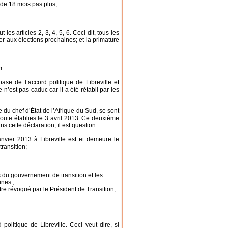
de 18 mois pas plus;
 les articles 2, 3, 4, 5, 6. Ceci dit, tous les
 aux élections prochaines; et la primature
um…
se de l’accord politique de Libreville et
 n’est pas caduc car il a été rétabli par les
 du chef d’État de l’Afrique du Sud, se sont
route établies le 3 avril 2013. Ce deuxième
 cette déclaration, il est question :
anvier 2013 à Libreville est et demeure le
ransition;
s du gouvernement de transition et les
nes ;
re révoqué par le Président de Transition;
politique de Libreville. Ceci veut dire, si