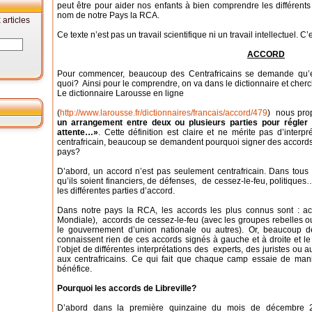
peut être pour aider nos enfants à bien comprendre les différen
nom de notre Pays la RCA.
articles
Ce texte n’est pas un travail scientifique ni un travail intellectuel.
ACCORD
Pour commencer, beaucoup des Centrafricains se demande qu’e
quoi? Ainsi pour le comprendre, on va dans le dictionnaire et cherch
Le dictionnaire Larousse en ligne
(
http://www.larousse.fr/dictionnaires/francais/accord/479
) nous prop
un arrangement entre deux ou plusieurs parties pour régler un
attente…»
. Cette définition est claire et ne mérite pas d’interp
centrafricain, beaucoup se demandent pourquoi signer des accords
pays?
D’abord, un accord n’est pas seulement centrafricain. Dans tou
qu’ils soient financiers, de défenses, de cessez-le-feu, politiques
les différentes parties d’accord.
Dans notre pays la RCA, les accords les plus connus sont : ac
Mondiale), accords de cessez-le-feu (avec les groupes rebelles ou
le gouvernement d’union nationale ou autres). Or, beaucoup de
connaissent rien de ces accords signés à gauche et à droite et le p
l’objet de différentes interprétations des experts, des juristes ou 
aux centrafricains. Ce qui fait que chaque camp essaie de mani
bénéfice.
Pourquoi les accords de Libreville?
D’abord dans la première quinzaine du mois de décembre 20