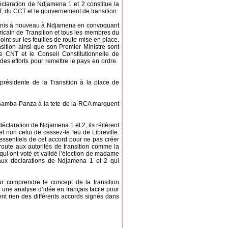
éclaration de Ndjamena 1 et 2 constitue la
T, du CCT et le gouvernement de transition.
réunis à nouveau à Ndjamena en convoquant
fricain de Transition et tous les membres du
oint sur les feuilles de route mise en place.
sition ainsi que son Premier Ministre sont
e CNT et le Conseil Constitutionnelle de
des efforts pour remettre le pays en ordre.
ésidente de la Transition à la place de
me Samba-Panza à la tete de la RCA marquent
claration de Ndjamena 1 et 2, ils réitèrent
 et non celui de cessez-le feu de Libreville.
ts essentiels de cet accord pour ne pas créer
route aux autorités de transition comme la
ui ont voté et validé l’élection de madame
 aux déclarations de Ndjamena 1 et 2 qui
r comprendre le concept de la transition
 une analyse d’idée en français facile pour
nt rien des différents accords signés dans