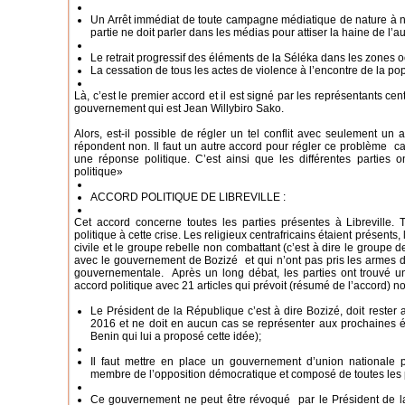
Un Arrêt immédiat de toute campagne médiatique de nature à nui
partie ne doit parler dans les médias pour attiser la haine de l’a
Le retrait progressif des éléments de la Séléka dans les zones 
La cessation de tous les actes de violence à l’encontre de la po
Là, c’est le premier accord et il est signé par les représentants cen
gouvernement qui est Jean Willybiro Sako.
Alors, est-il possible de régler un tel conflit avec seulement un
répondent non. Il faut un autre accord pour régler ce problème car 
une réponse politique. C’est ainsi que les différentes parties
politique»
ACCORD POLITIQUE DE LIBREVILLE :
Cet accord concerne toutes les parties présentes à Libreville.
politique à cette crise. Les religieux centrafricains étaient présents,
civile et le groupe rebelle non combattant (c’est à dire le groupe 
avec le gouvernement de Bozizé et qui n’ont pas pris les armes de
gouvernementale. Après un long débat, les parties ont trouvé u
accord politique avec 21 articles qui prévoit (résumé de l’accord) 
Le Président de la République c’est à dire Bozizé, doit rester
2016 et ne doit en aucun cas se représenter aux prochaines éle
Benin qui lui a proposé cette idée);
Il faut mettre en place un gouvernement d’union nationale 
membre de l’opposition démocratique et composé de toutes les pa
Ce gouvernement ne peut être révoqué par le Président de la 