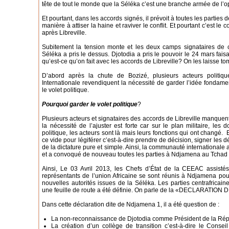
tête de tout le monde que la Séléka c’est une branche armée de l’opp
Et pourtant, dans les accords signés, il prévoit à toutes les partie
manière à attiser la haine et raviver le conflit. Et pourtant c’est l
après Libreville.
Subitement la tension monte et les deux camps signataires de ce
Séléka a pris le dessus. Djotodia a pris le pouvoir le 24 mars fais
qu’est-ce qu’on fait avec les accords de Libreville? On les laisse t
D’abord après la chute de Bozizé, plusieurs acteurs politi
Internationale revendiquent la nécessité de garder l’idée fondam
le volet politique.
Pourquoi garder le volet politique
?
Plusieurs acteurs et signataires des accords de Libreville manquent 
la nécessité de l’ajuster est forte car sur le plan militaire, le
politique, les acteurs sont là mais leurs fonctions qui ont changé. 
ce vide pour légiférer c’est-à-dire prendre de décision, signer les 
de la dictature pure et simple. Ainsi, la communauté internationale 
et a convoqué de nouveau toutes les parties à Ndjamena au Tchad p
Ainsi, Le 03 Avril 2013, les Chefs d’État de la CEEAC assistés
représentants de l’union Africaine se sont réunis à Ndjamena pour 
nouvelles autorités issues de la Séléka. Les parties centrafricai
une feuille de route a été définie. On parle de la «DECLARATIO
Dans cette déclaration dite de Ndjamena 1, il a été question de :
La non-reconnaissance de Djotodia comme Président de la Répu
La création d’un collège de transition c’est-à-dire le Conse