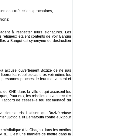
nter aux élections prochaines;
tions;
agent à respecter leurs signatures. Les
les religieux étaient contents de voir Bangui
lles à Bangui est synonyme de destruction
éka accuse ouvertement Bozizé de ne pas
ibérer les rebelles capturés voir même les
 les personnes proches de leur mouvement et
 de KNK dans la ville et qui accusent les
quer, Pour eux, les rebelles doivent reculer
c l’accord de cessez-le feu est menacé du
vec leurs nerfs. Ils disent que Bozizé refuse
ter Djotodia et Demafouth contre eux pour
ne médiatique à la Gbagbo dans les médias
u FARE. C’est une manière de mettre dans la