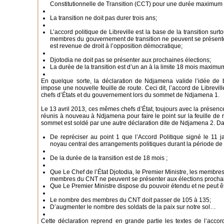
Constitutionnelle de Transition (CCT) pour une durée maximum 
La transition ne doit pas durer trois ans;
L’accord politique de Libreville est la base de la transition surtout
membres du gouvernement de transition ne peuvent se présenter
est revenue de droit à l’opposition démocratique;
Djotodia ne doit pas se présenter aux prochaines élections;
La durée de la transition est d’un an à la limite 18 mois maxim
En quelque sorte, la déclaration de Ndjamena valide l’idée de ba
impose une nouvelle feuille de route. Ceci dit, l’accord de Libreville
chefs d’États et du gouvernement lors du sommet de Ndjamena 1.
Le 13 avril 2013, ces mêmes chefs d’État, toujours avec la présence
réunis à nouveau à Ndjamena pour faire le point sur la feuille de 
sommet est soldé par une autre déclaration dite de Ndjamena 2. Dans
De repréciser au point 1 que l’Accord Politique signé le 11 j
noyau central des arrangements politiques durant la période de t
De la durée de la transition est de 18 mois ;
Que Le Chef de l’État Djotodia, le Premier Ministre, les membre
membres du CNT ne peuvent se présenter aux élections prochai
Que Le Premier Ministre dispose du pouvoir étendu et ne peut êt
Le nombre des membres du CNT doit passer de 105 à 135;
D’augmenter le nombre des soldats de la paix sur notre sol…
Cette déclaration reprend en grande partie les textes de l’accord 