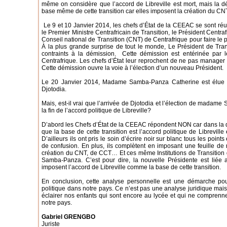
même on considère que l’accord de Libreville est mort, mais la d
base même de cette transition car elles imposent la création du CN
Le 9 et 10 Janvier 2014, les chefs d’État de la CEEAC se sont 
le Premier Ministre Centrafricain de Transition, le Président Centra
Conseil national de Transition (CNT) de Centrafrique pour faire le p
À la plus grande surprise de tout le monde, Le Président de Tran
contraints à la démission. Cette démission est entérinée par l
Centrafrique. Les chefs d’État leur reprochent de ne pas manager 
Cette démission ouvre la voie à l’élection d’un nouveau Président.
Le 20 Janvier 2014, Madame Samba-Panza Catherine est élue pr
Djotodia.
Mais, est-il vrai que l’arrivée de Djotodia et l’élection de mada
la fin de l’accord politique de Libreville?
D’abord les Chefs d’État de la CEEAC répondent NON car dans la dé
que la base de cette transition est l’accord politique de Libreville
D’ailleurs ils ont pris le soin d’écrire noir sur blanc tous les poin
de confusion. En plus, ils complètent en imposant une feuille de 
création du CNT, de CCT… Et ces même Institutions de Transition q
Samba-Panza. C’est pour dire, la nouvelle Présidente est liée
imposent l’accord de Libreville comme la base de cette transition.
En conclusion, cette analyse personnelle est une démarche pou
politique dans notre pays. Ce n’est pas une analyse juridique mais
éclairer nos enfants qui sont encore au lycée et qui ne comprenne
notre pays.
Gabriel GRENGBO
Juriste