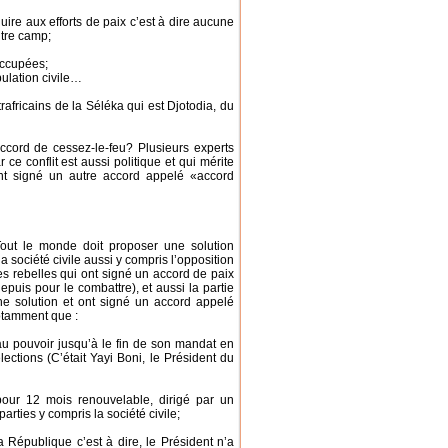
re aux efforts de paix c’est à dire aucune
utre camp;
occupées;
pulation civile…
trafricains de la Séléka qui est Djotodia, du
 accord de cessez-le-feu? Plusieurs experts
ce conflit est aussi politique et qui mérite
 ont signé un autre accord appelé «accord
 Tout le monde doit proposer une solution
 la société civile aussi y compris l’opposition
des rebelles qui ont signé un accord de paix
puis pour le combattre), et aussi la partie
ne solution et ont signé un accord appelé
notamment que :
 au pouvoir jusqu’à le fin de son mandat en
ctions (C’était Yayi Boni, le Président du
pour 12 mois renouvelable, dirigé par un
rties y compris la société civile;
République c’est à dire, le Président n’a