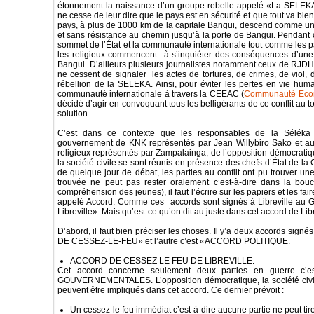
étonnement la naissance d’un groupe rebelle appelé «La SELEKA
ne cesse de leur dire que le pays est en sécurité et que tout va bi
pays, à plus de 1000 km de la capitale Bangui, descend comme u
et sans résistance au chemin jusqu’à la porte de Bangui. Pendant
sommet de l’État et la communauté internationale tout comme les par
les religieux commencent à s’inquiéter des conséquences d’une te
Bangui. D’ailleurs plusieurs journalistes notamment ceux de RJDH
ne cessent de signaler les actes de tortures, de crimes, de viol, d
rébellion de la SELEKA. Ainsi, pour éviter les pertes en vie hu
communauté internationale à travers la CEEAC (
Communauté Econo
décidé d’agir en convoquant tous les belligérants de ce conflit au t
solution.
C’est dans ce contexte que les responsables de la Séléka 
gouvernement de KNK représentés par Jean Willybiro Sako et aut
religieux représentés par Zampalainga, de l’opposition démocratiq
la société civile se sont réunis en présence des chefs d’État de l
de quelque jour de débat, les parties au conflit ont pu trouver une 
trouvée ne peut pas rester oralement c’est-à-dire dans la bouc
compréhension des jeunes), il faut l’écrire sur les papiers et les fai
appelé Accord. Comme ces accords sont signés à Libreville au 
Libreville». Mais qu’est-ce qu’on dit au juste dans cet accord de Lib
D’abord, il faut bien préciser les choses. Il y’a deux accords sign
DE CESSEZ-LE-FEU» et l’autre c’est «ACCORD POLITIQUE.
ACCORD DE CESSEZ LE FEU DE LIBREVILLE:
Cet accord concerne seulement deux parties en guerre c
GOUVERNEMENTALES. L’opposition démocratique, la société civile
peuvent être impliqués dans cet accord. Ce dernier prévoit :
Un cessez-le feu immédiat c’est-à-dire aucune partie ne peut tire