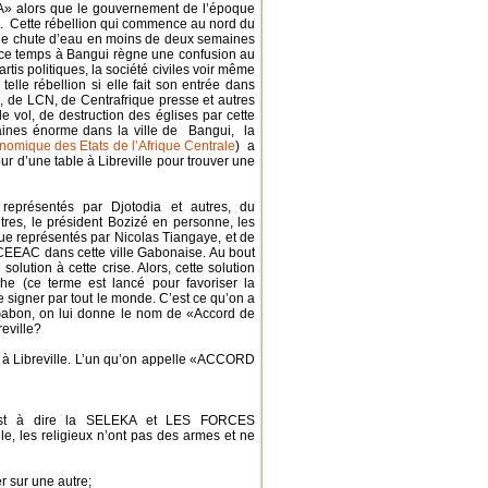
» alors que le gouvernement de l’époque
en. Cette rébellion qui commence au nord du
ne chute d’eau en moins de deux semaines
 ce temps à Bangui règne une confusion au
tis politiques, la société civiles voir même
lle rébellion si elle fait son entrée dans
, de LCN, de Centrafrique presse et autres
e vol, de destruction des églises par cette
maines énorme dans la ville de Bangui, la
mique des Etats de l’Afrique Centrale
) a
our d’une table à Libreville pour trouver une
représentés par Djotodia et autres, du
res, le président Bozizé en personne, les
ue représentés par Nicolas Tiangaye, et de
a CEEAC dans cette ville Gabonaise. Au bout
solution à cette crise. Alors, cette solution
he (ce terme est lancé pour favoriser la
re signer par tout le monde. C’est ce qu’on a
Gabon, on lui donne le nom de «Accord de
reville?
és à Libreville. L’un qu’on appelle «ACCORD
’est à dire la SELEKA et LES FORCES
, les religieux n’ont pas des armes et ne
r sur une autre;