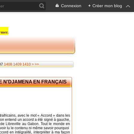
Connexion
+
Créer mon blog
rmer.
1420
1430
1440
1450
1460
1470
1480
1490
1500
1600
1700
1800
1900
2000
2100
2200
2300
2400
2500
07
1408
1409
1410
>
>>
E N'DJAMENA EN FRANÇAIS
africains, avec le mot « Accord » dans les
on entend un accord a été signé à gauche,
i de Libreville au Gabon. Tout le monde en
voir lu le contenu ni même savoir pourquoi
accord en intégralité, interpréter à ma façon