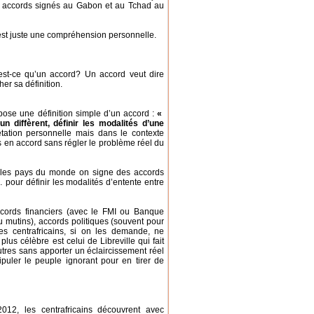
ts accords signés au Gabon et au Tchad au
 C’est juste une compréhension personnelle.
st-ce qu’un accord? Un accord veut dire
er sa définition.
ose une définition simple d’un accord :
«
 diffèrent, définir les modalités d’une
rétation personnelle mais dans le contexte
 en accord sans régler le problème réel du
s les pays du monde on signe des accords
… pour définir les modalités d’entente entre
cords financiers (avec le FMI ou Banque
 mutins), accords politiques (souvent pour
s centrafricains, si on les demande, ne
lus célèbre est celui de Libreville qui fait
autres sans apporter un éclaircissement réel
puler le peuple ignorant pour en tirer de
12, les centrafricains découvrent avec